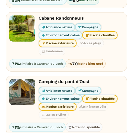
83%
9.0
similaire à Caravan du Loch
Mieux noté
Cabane Randonneurs
Ambiance nature
Campagne
Environnement calme
Piscine chauffée
Piscine extérieure
Accès plage
Randonnée
71%
7.0
similaire à Caravan du Loch
Moins bien noté
Camping du pont d’Oust
Ambiance nature
Campagne
Environnement calme
Piscine chauffée
Piscine extérieure
Itinérance vélo
Lac ou rivière
71%
similaire à Caravan du Loch
Note indisponible