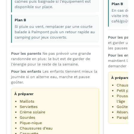
calmes puis baignade si l’équipement est
Plan B
disponible sur place.
En cas de pl
visite intér
Plan B
café/goûter 
Si pluie ou vent, remplacer par une courte
balade à Paimpont puis un retour rapide au
camping pour jeux couverts.
Pour les pare
et garder une
les pauses toi
Pour les parents
Ne pas prévoir une grande
Pour les enfa
randonnée en plus: le but est de garder de
maintient l’at
l’énergie pour le reste de la semaine.
demander de 
Pour les enfants
Les enfants tiennent mieux la
journée si on alterne eau, marche et pause
À préparer
goûter.
Chaussur
Petit pull
À préparer
Poussett
Maillots
l’âge
Serviettes
Goûter
Crème solaire
Réservati
Gourdes
Paraplui
Pique-nique
Chaussures d’eau
Casquette