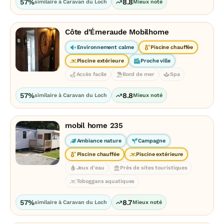
57%
8.8
similaire à Caravan du Loch
Mieux noté
Côte d’Émeraude Mobilhome
Environnement calme
Piscine chauffée
Piscine extérieure
Proche ville
Accès facile
Bord de mer
Spa
57%
8.8
similaire à Caravan du Loch
Mieux noté
mobil home 235
Ambiance nature
Campagne
Piscine chauffée
Piscine extérieure
Jeux d'eau
Près de sites touristiques
Toboggans aquatiques
57%
8.7
similaire à Caravan du Loch
Mieux noté