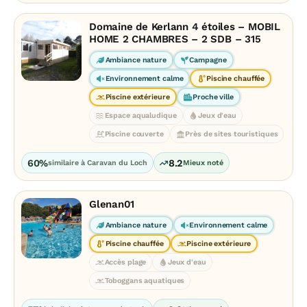
Domaine de Kerlann 4 étoiles – MOBIL
HOME 2 CHAMBRES – 2 SDB – 315
Ambiance nature
Campagne
Environnement calme
Piscine chauffée
Piscine extérieure
Proche ville
Espace aqualudique
Jeux d'eau
Piscine couverte
Près de sites touristiques
60%
8.2
similaire à Caravan du Loch
Mieux noté
Glenan01
Ambiance nature
Environnement calme
Piscine chauffée
Piscine extérieure
Accès plage
Jeux d'eau
Toboggans aquatiques