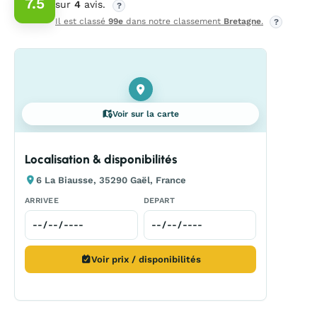
7.5
sur
4
avis.
?
Il est classé
99e
dans notre classement
Bretagne
.
?
Voir sur la carte
Localisation & disponibilités
6 La Biausse, 35290 Gaël, France
ARRIVEE
DEPART
Voir prix / disponibilités