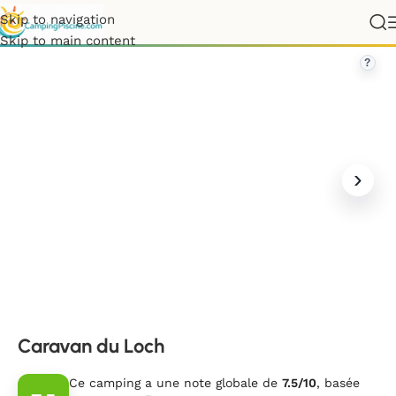
Skip to navigation
France
»
Bretagne
»
Ille-et-Vilaine
»
Caravan du Loch
Skip to main content
?
Caravan du Loch
Ce camping a une note globale de
7.5/10
, basée