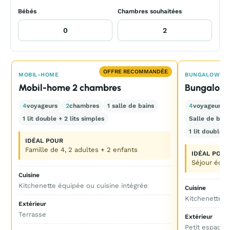
Bébés
Chambres souhaitées
OFFRE RECOMMANDÉE
MOBIL-HOME
BUNGALOW
Mobil-home 2 chambres
Bungalow 
4
voyageurs
2
chambres
1 salle de bains
4
voyageurs
1 lit double + 2 lits simples
Salle de bain
1 lit double +
IDÉAL POUR
Famille de 4, 2 adultes + 2 enfants
IDÉAL POUR
Séjour écon
Cuisine
Kitchenette équipée ou cuisine intégrée
Cuisine
Kitchenette
Extérieur
Terrasse
Extérieur
Petit espace 