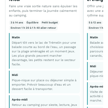
Faire une vraie sortie nature sans épuiser les
Offrir une jo
enfants, puis terminer la journée calmement
avec une ambi
au camping.
rythme suppor
3 à 14 ans
Équilibre
Petit budget
5 à 12 ans
Ca
Environ 1 h 20 à 1 h 40 aller-retour
Environ 1 h 10 
Matin
Matin
Départ tôt vers le lac de Trémelin pour une
Balade au b
balade courte au bord de l’eau, un passage
choisissant 
sur la plage aménagée et un moment jeux.
parcours. F
Les plus grands peuvent marcher
canards, les
davantage, les petits restent sur le secteur
facile.
Midi
Déjeuner da
Midi
pique-nique
Pique-nique sur place ou déjeuner simple à
emporter. Prévoir beaucoup d’eau et un
Après-midi
dessert facile à transporter.
Visite de La
activité cou
Après-midi
marche.
Retour au camping pour sieste, lecture, jeux