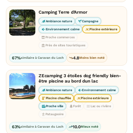
Camping Terre d’Armor
Ambiance nature
Campagne
Environnement calme
Piscine extérieure
Proche commerces
Près de sites touristiques
67%
4.8
similaire à Caravan du Loch
Moins bien noté
ZEcamping 3 étoiles dog friendly bien-
être piscine au bord dun lac
Ambiance nature
Environnement calme
Piscine chauffée
Piscine extérieure
Proche ville
Forêt
Lac ou rivière
Pataugeoire
63%
10.0
similaire à Caravan du Loch
Mieux noté