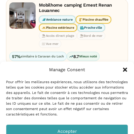
Mobilhome camping Ernest Renan
Louannec
Ambiance nature
Piscine chauffée
Piscine extérieure
Proche ville
Accès direct plage
Bord de mer
Vue mer
57%
8.7
similaire à Caravan du Loch
Mieux noté
Manage Consent
Pour offrir les meilleures expériences, nous utilisons des technologies
telles que les cookies pour stocker et/ou accéder aux informations
des appareils. Le fait de consentir à ces technologies nous permettra
de traiter des données telles que le comportement de navigation ou
les ID uniques sur ce site. Le fait de ne pas consentir ou de retirer
Mentions légales
|
Politique
son consentement peut avoir un effet négatif sur certaines
de confidentialité
|
Conditions
caractéristiques et fonctions.
d’utilisation
|
Contact et
suggestions
|
Politique de
Accepter
cookies