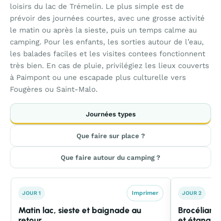
loisirs du lac de Trémelin. Le plus simple est de
prévoir des journées courtes, avec une grosse activité
le matin ou après la sieste, puis un temps calme au
camping. Pour les enfants, les sorties autour de l’eau,
les balades faciles et les visites contees fonctionnent
très bien. En cas de pluie, privilégiez les lieux couverts
à Paimpont ou une escapade plus culturelle vers
Fougères ou Saint-Malo.
Journées types
Que faire sur place ?
Que faire autour du camping ?
Imprimer
JOUR 1
JOUR 2
Matin lac, sieste et baignade au
Brocéliand
retour
et étang