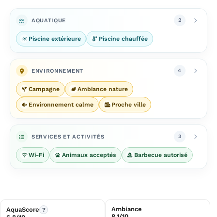
AQUATIQUE
2
Piscine extérieure
Piscine chauffée
ENVIRONNEMENT
4
Campagne
Ambiance nature
Environnement calme
Proche ville
SERVICES ET ACTIVITÉS
3
Wi-Fi
Animaux acceptés
Barbecue autorisé
Ambiance
AquaScore
?
8,1/10