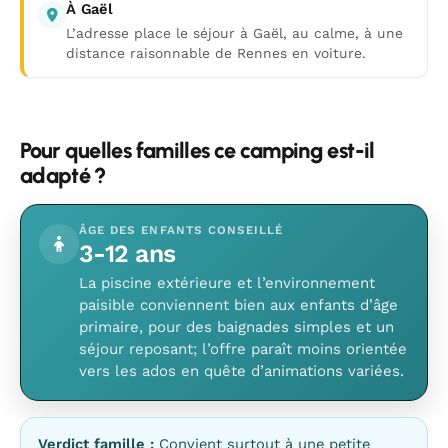
À Gaël
L’adresse place le séjour à Gaël, au calme, à une
distance raisonnable de Rennes en voiture.
Pour quelles familles ce camping est-il
adapté ?
ÂGE DES ENFANTS CONSEILLÉ
3-12 ans
La piscine extérieure et l’environnement
paisible conviennent bien aux enfants d’âge
primaire, pour des baignades simples et un
séjour reposant; l’offre paraît moins orientée
vers les ados en quête d’animations variées.
Verdict famille :
Convient surtout à une petite