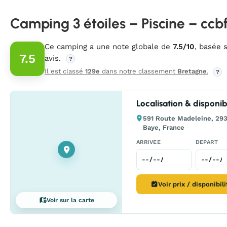
Camping 3 étoiles – Piscine – ccbf
Ce camping a une note globale de
7.5/10
, basée 
7.5
avis.
?
Il est classé
129e
dans notre classement
Bretagne
.
?
Localisation & disponibi
591 Route Madeleine, 29
Baye, France
ARRIVEE
DEPART
Voir prix / disponibil
Voir sur la carte