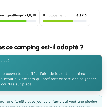
ort qualite-prix
7,8/10
Emplacement
6,8/10
les ce camping est-il adapté ?
EILLÉ
ine couverte chauffée, l’aire de jeux et les animations
surtout aux enfants qui profitent encore des baignades
s courtes sur place.
our une famille avec jeunes enfants qui veut une piscine
taugeoire et des activités simples sur place, dans un