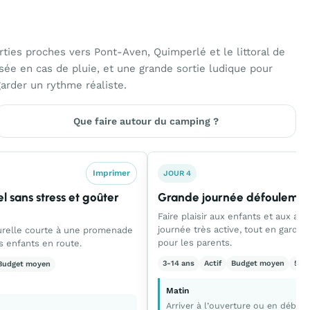
ties proches vers Pont-Aven, Quimperlé et le littoral de
ée en cas de pluie, et une grande sortie ludique pour
garder un rythme réaliste.
Que faire autour du camping ?
Imprimer
JOUR 4
l sans stress et goûter
Grande journée défoulemen
Faire plaisir aux enfants et aux ad
journée très active, tout en garda
turelle courte à une promenade
pour les parents.
es enfants en route.
3-14 ans
Actif
Budget moyen
50 à
Budget moyen
Matin
Arriver à l’ouverture ou en début