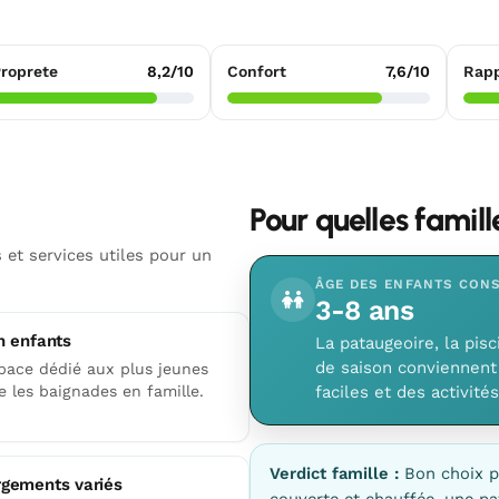
roprete
8,2/10
Confort
7,6/10
Rapp
Pour quelles famil
 et services utiles pour un
ÂGE DES ENFANTS CONS
3-8 ans
n enfants
La pataugeoire, la pisc
de saison conviennent 
pace dédié aux plus jeunes
te les baignades en famille.
faciles et des activité
Verdict famille :
Bon choix p
gements variés
couverte et chauffée, une pa