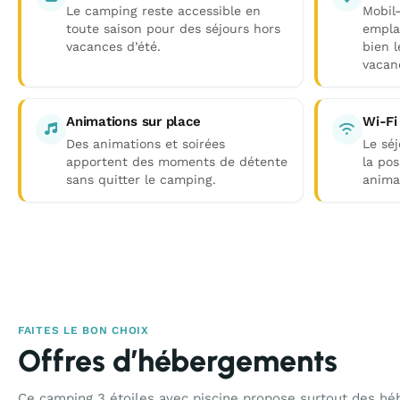
Le camping reste accessible en
Mobil
toute saison pour des séjours hors
empla
vacances d’été.
bien 
vacanc
Animations sur place
Wi-Fi
Des animations et soirées
Le séj
apportent des moments de détente
la pos
sans quitter le camping.
anima
FAITES LE BON CHOIX
Offres d’hébergements
Ce camping 3 étoiles avec piscine propose surtout des hé