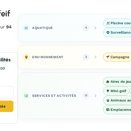
eif
Piscine cou
sur
94
AQUATIQUE
4
Surveillan
ENVIRONNEMENT
Campagne
3
lités
300
Aires de je
Mini-golf
SERVICES ET ACTIVITÉS
11
Animaux ac
ités
Emplaceme