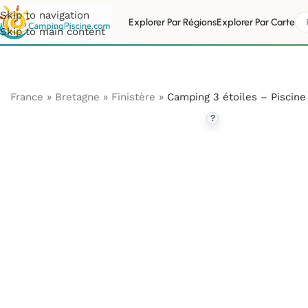
Skip to navigation
Explorer Par Régions
Explorer Par Carte
Skip to main content
France
»
Bretagne
»
Finistère
»
Camping 3 étoiles – Piscine
?