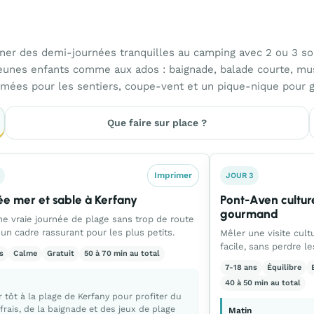
rner des demi-journées tranquilles au camping avec 2 ou 3 sor
jeunes enfants comme aux ados : baignade, balade courte, mus
fermées pour les sentiers, coupe-vent et un pique-nique pour 
Que faire sur place ?
Imprimer
JOUR 3
ée mer et sable à Kerfany
Pont-Aven culture
gourmand
une vraie journée de plage sans trop de route
 un cadre rassurant pour les plus petits.
Mêler une visite cul
facile, sans perdre l
s
Calme
Gratuit
50 à 70 min au total
7-18 ans
Équilibre
40 à 50 min au total
r tôt à la plage de Kerfany pour profiter du
frais, de la baignade et des jeux de plage
Matin