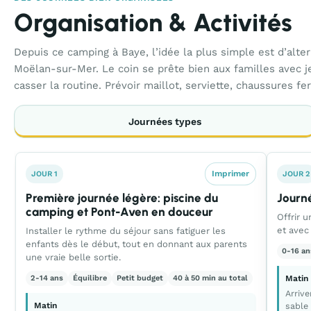
Organisation & Activités
Depuis ce camping à Baye, l’idée la plus simple est d’alte
Moëlan-sur-Mer. Le coin se prête bien aux familles avec 
casser la routine. Prévoir maillot, serviette, chaussures 
Journées types
Imprimer
JOUR 1
JOUR 2
Première journée légère: piscine du
Journ
camping et Pont-Aven en douceur
Offrir 
et avec
Installer le rythme du séjour sans fatiguer les
enfants dès le début, tout en donnant aux parents
0-16 an
une vraie belle sortie.
2-14 ans
Équilibre
Petit budget
40 à 50 min au total
Matin
Arrive
Matin
sable 