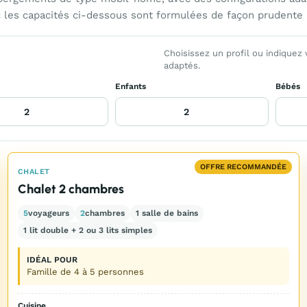
 les capacités ci-dessous sont formulées de façon prudente po
Choisissez un profil ou indiquez
adaptés.
Enfants
Bébés
OFFRE RECOMMANDÉE
CHALET
Chalet 2 chambres
5
voyageurs
2
chambres
1 salle de bains
1 lit double + 2 ou 3 lits simples
IDÉAL POUR
Famille de 4 à 5 personnes
Cuisine