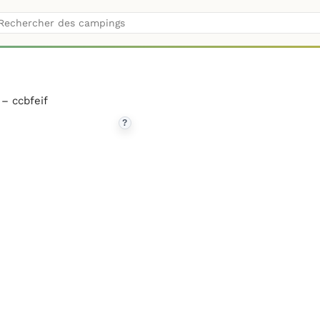
 – ccbfeif
?