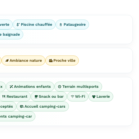
verte
Piscine chauffée
Pataugeoire
ce baignade
Ambiance nature
Proche ville
ux
Animations enfants
Terrain multisports
Restaurant
Snack ou bar
Wi-Fi
Laverie
ceptés
Accueil camping-cars
nts camping-car