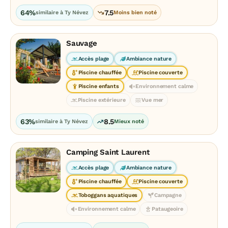
64%
7.5
similaire à Ty Névez
Moins bien noté
Sauvage
Accès plage
Ambiance nature
Piscine chauffée
Piscine couverte
Piscine enfants
Environnement calme
Piscine extérieure
Vue mer
63%
8.5
similaire à Ty Névez
Mieux noté
Camping Saint Laurent
Accès plage
Ambiance nature
Piscine chauffée
Piscine couverte
Toboggans aquatiques
Campagne
Environnement calme
Pataugeoire