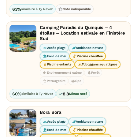
63%
similaire à Ty Névez
Note indisponible
Camping Paradis du Quinquis – 4
étoiles – Location estivale en Finistère
Sud
Accès plage
Ambiance nature
Bord de mer
Piscine chauffée
Piscine enfants
Toboggans aquatiques
Environnement calme
Forêt
Pataugeoire
Spa
60%
8.8
similaire à Ty Névez
Mieux noté
Bora Bora
Accès plage
Ambiance nature
Bord de mer
Piscine chauffée