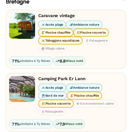
Bretagne
Caravane vintage
Accès plage
Ambiance nature
Piscine chauffée
Piscine couverte
Toboggans aquatiques
Pataugeoire
Village calme
71%
8.8
similaire à Ty Névez
Mieux noté
Camping Park Er Lann
Accès plage
Ambiance nature
Bord de mer
Piscine chauffée
Piscine couverte
Environnement calme
Pataugeoire
71%
7.9
similaire à Ty Névez
Mieux noté