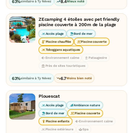
63%
8.4
similaire à Ty Névez
Mieux noté
ZEcamping 4 étoiles avec pet friendly
piscine couverte à 200m de la plage
Accès plage
Bord de mer
Piscine chauffée
Piscine couverte
Toboggans aquatiques
Environnement calme
Pataugeoire
Près de sites touristiques
63%
6.7
similaire à Ty Névez
Moins bien noté
Plouescat
Accès plage
Ambiance nature
Bord de mer
Piscine couverte
Piscine enfants
Environnement calme
Piscine extérieure
Spa