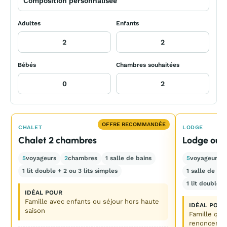
Adultes
Enfants
Bébés
Chambres souhaitées
OFFRE RECOMMANDÉE
CHALET
LODGE
Chalet 2 chambres
Lodge ou 
5
voyageurs
2
chambres
1 salle de bains
5
voyageurs
1 lit double + 2 ou 3 lits simples
1 salle de bai
1 lit double +
IDÉAL POUR
Famille avec enfants ou séjour hors haute
IDÉAL POUR
saison
Famille qui
renoncer au