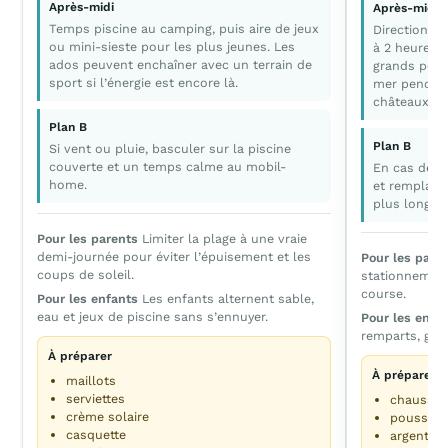
Après-midi
Après-midi
Temps piscine au camping, puis aire de jeux
Direction la
ou mini-sieste pour les plus jeunes. Les
à 2 heures d
ados peuvent enchaîner avec un terrain de
grands peuv
sport si l’énergie est encore là.
mer pendant
châteaux de
Plan B
Plan B
Si vent ou pluie, basculer sur la piscine
couverte et un temps calme au mobil-
En cas de pl
home.
et remplace
plus longue
Pour les parents
Limiter la plage à une vraie
demi-journée pour éviter l’épuisement et les
Pour les pare
coups de soleil.
stationnement 
course.
Pour les enfants
Les enfants alternent sable,
eau et jeux de piscine sans s’ennuyer.
Pour les enfa
remparts, glac
À préparer
À préparer
maillots
serviettes
chaussur
crème solaire
poussett
casquette
argent p