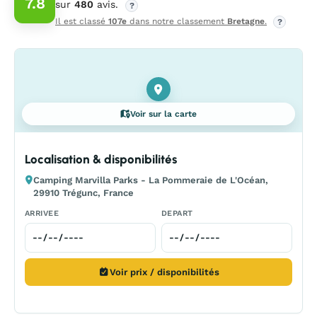
7.8
sur
480
avis.
?
Il est classé
107e
dans notre classement
Bretagne
.
?
Voir sur la carte
Localisation & disponibilités
Camping Marvilla Parks - La Pommeraie de L'Océan,
29910 Trégunc, France
ARRIVEE
DEPART
Voir prix / disponibilités