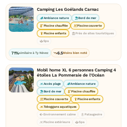
Camping Les Goélands Carnac
Ambiance nature
Bord de mer
Piscine chauffée
Piscine couverte
Piscine enfants
Près de sites touristiques
Spa
71%
6.5
similaire à Ty Névez
Moins bien noté
Mobil home XL 6 personnes Camping 4
étoiles La Pommeraie de l’Océan
Accès plage
Ambiance nature
Bord de mer
Piscine chauffée
Piscine couverte
Piscine enfants
Toboggans aquatiques
Environnement calme
Pataugeoire
Piscine extérieure
Spa