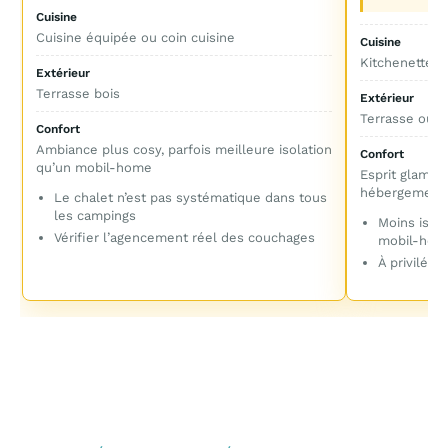
Cuisine
Cuisine équipée ou coin cuisine
Cuisine
Kitchenette o
Extérieur
Terrasse bois
Extérieur
Terrasse ou e
Confort
Ambiance plus cosy, parfois meilleure isolation
Confort
qu’un mobil-home
Esprit glampin
hébergement 
Le chalet n’est pas systématique dans tous
les campings
Moins isol
Vérifier l’agencement réel des couchages
mobil-hom
À privilégi