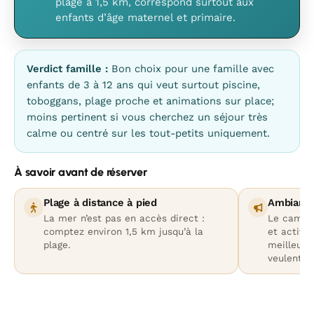
plage à 1,5 km, correspond surtout aux
enfants d’âge maternel et primaire.
Verdict famille :
Bon choix pour une famille avec
enfants de 3 à 12 ans qui veut surtout piscine,
toboggans, plage proche et animations sur place;
moins pertinent si vous cherchez un séjour très
calme ou centré sur les tout-petits uniquement.
À savoir avant de réserver
Plage à distance à pied
Ambiance
La mer n’est pas en accès direct :
Le campin
comptez environ 1,5 km jusqu’à la
et activit
plage.
meilleur 
veulent u