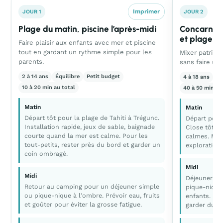
Imprimer
JOUR 1
JOUR 2
Plage du matin, piscine l’après-midi
Concarneau 
et plage
Faire plaisir aux enfants avec mer et piscine
tout en gardant un rythme simple pour les
Mixer patrimo
parents.
sans faire un
2 à 14 ans
Équilibre
Petit budget
4 à 18 ans
Éq
10 à 20 min au total
40 à 50 min al
Matin
Matin
Départ tôt pour la plage de Tahiti à Trégunc.
Départ pour 
Installation rapide, jeux de sable, baignade
Close tôt po
courte quand la mer est calme. Pour les
calmes. Mar
tout-petits, rester près du bord et garder un
exploration
coin ombragé.
Midi
Midi
Déjeuner si
Retour au camping pour un déjeuner simple
pique-nique 
ou pique-nique à l’ombre. Prévoir eau, fruits
enfants. Pri
et goûter pour éviter la grosse fatigue.
garder du t