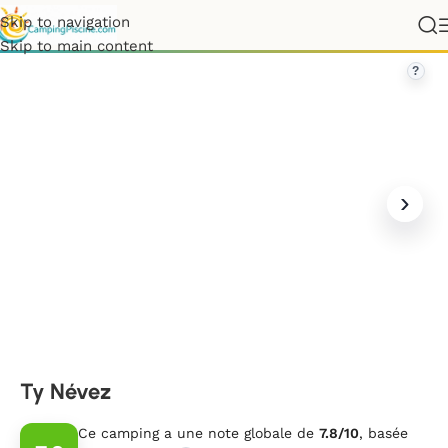
Skip to navigation
France
»
Bretagne
»
Finistère
»
Ty Névez
Skip to main content
?
Ty Névez
Ce camping a une note globale de
7.8/10
, basée