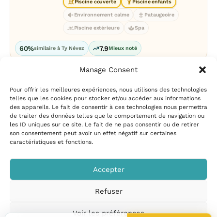
Piscine couverte
Piscine enfants
Environnement calme
Pataugeoire
Piscine extérieure
Spa
60%
7.9
similaire à Ty Névez
Mieux noté
Manage Consent
Pour offrir les meilleures expériences, nous utilisons des technologies
telles que les cookies pour stocker et/ou accéder aux informations
des appareils. Le fait de consentir à ces technologies nous permettra
de traiter des données telles que le comportement de navigation ou
les ID uniques sur ce site. Le fait de ne pas consentir ou de retirer
Mentions légales
|
Politique
son consentement peut avoir un effet négatif sur certaines
de confidentialité
|
Conditions
caractéristiques et fonctions.
d’utilisation
|
Contact et
suggestions
|
Politique de
Accepter
cookies
Refuser
CampingPiscine.com
© 2026
Tous droits réservés
.
Voir les préférences