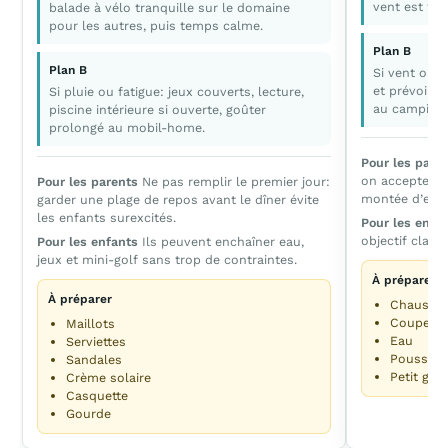
vent est fort
balade à vélo tranquille sur le domaine
pour les autres, puis temps calme.
Plan B
Plan B
Si vent ou p
et prévoir u
Si pluie ou fatigue: jeux couverts, lecture,
au camping.
piscine intérieure si ouverte, goûter
prolongé au mobil-home.
Pour les pare
on accepte un
Pour les parents
Ne pas remplir le premier jour:
montée d’effo
garder une plage de repos avant le dîner évite
les enfants surexcités.
Pour les enfa
objectif clair
Pour les enfants
Ils peuvent enchaîner eau,
jeux et mini-golf sans trop de contraintes.
À préparer
À préparer
Chaussur
Coupe-v
Maillots
Eau
Serviettes
Poussette
Sandales
Petit goû
Crème solaire
Casquette
Gourde