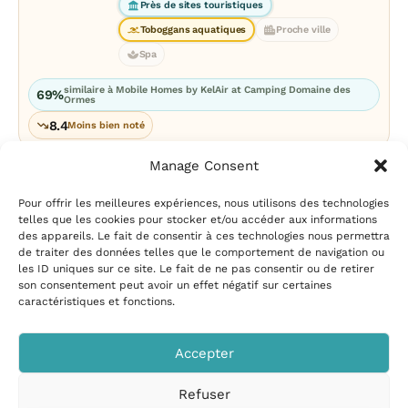
Près de sites touristiques
Toboggans aquatiques
Proche ville
Spa
similaire à Mobile Homes by KelAir at Camping Domaine des
69%
Ormes
8.4
Moins bien noté
Manage Consent
Pour offrir les meilleures expériences, nous utilisons des technologies
telles que les cookies pour stocker et/ou accéder aux informations
des appareils. Le fait de consentir à ces technologies nous permettra
de traiter des données telles que le comportement de navigation ou
les ID uniques sur ce site. Le fait de ne pas consentir ou de retirer
Mentions légales
|
Politique
son consentement peut avoir un effet négatif sur certaines
de confidentialité
|
Conditions
caractéristiques et fonctions.
d’utilisation
|
Contact et
suggestions
|
Politique de
Accepter
cookies
Refuser