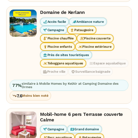
Domaine de Kerlann
Accès facile
Ambiance nature
Campagne
Pataugeoire
Piscine chauffée
Piscine couverte
Piscine enfants
Piscine extérieure
Près de sites touristiques
Toboggans aquatiques
Espace aqualudique
Proche ville
Surveillance baignade
similaire à Mobile Homes by KelAir at Camping Domaine des
77%
Ormes
7.6
Moins bien noté
Mobil-home 6 pers Terrasse couverte
Calme
Campagne
Grand domaine
Parc aquatique
Pataugeoire