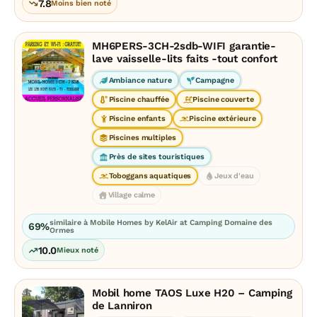
7.8
Moins bien noté
MH6PERS-3CH-2sdb-WIFI garantie-
lave vaisselle-lits faits -tout confort
Ambiance nature
Campagne
Piscine chauffée
Piscine couverte
Piscine enfants
Piscine extérieure
Piscines multiples
Près de sites touristiques
Toboggans aquatiques
Jeux d'eau
Village calme
similaire à Mobile Homes by KelAir at Camping Domaine des
69%
Ormes
10.0
Mieux noté
Mobil home TAOS Luxe H20 – Camping
de Lanniron