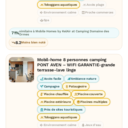
Toboggans aquatiques
Accès plage
Environnement calme
Proche commerces
Spa
similaire à Mobile Homes by KelAir at Camping Domaine des
71%
Ormes
8.2
Moins bien noté
Mobil-home 8 personnes camping
PONT AVEN – WIFI GARANTIE-grande
terrasse-lave linge
Accès facile
Ambiance nature
Campagne
Pataugeoire
Piscine chauffée
Piscine couverte
Piscine extérieure
Piscines multiples
Près de sites touristiques
Toboggans aquatiques
Environnement calme
Jeux d'eau