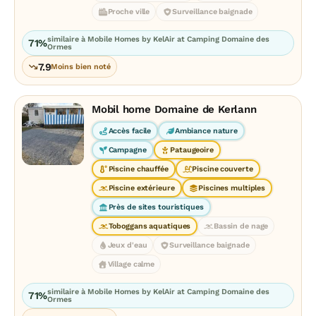
Proche ville
Surveillance baignade
similaire à Mobile Homes by KelAir at Camping Domaine des
71%
Ormes
7.9
Moins bien noté
Mobil home Domaine de Kerlann
Accès facile
Ambiance nature
Campagne
Pataugeoire
Piscine chauffée
Piscine couverte
Piscine extérieure
Piscines multiples
Près de sites touristiques
Toboggans aquatiques
Bassin de nage
Jeux d'eau
Surveillance baignade
Village calme
similaire à Mobile Homes by KelAir at Camping Domaine des
71%
Ormes