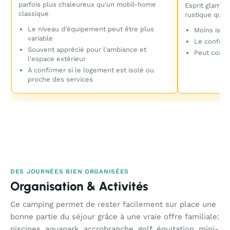
parfois plus chaleureux qu'un mobil-home
Esprit glampin
classique
rustique qu'
Le niveau d'équipement peut être plus
Moins isol
variable
Le confor
Souvent apprécié pour l'ambiance et
Peut conven
l'espace extérieur
À confirmer si le logement est isolé ou
proche des services
DES JOURNÉES BIEN ORGANISÉES
Organisation & Activités
Ce camping permet de rester facilement sur place une
bonne partie du séjour grâce à une vraie offre familiale:
piscines, aquapark, accrobranche, golf, équitation, mini-