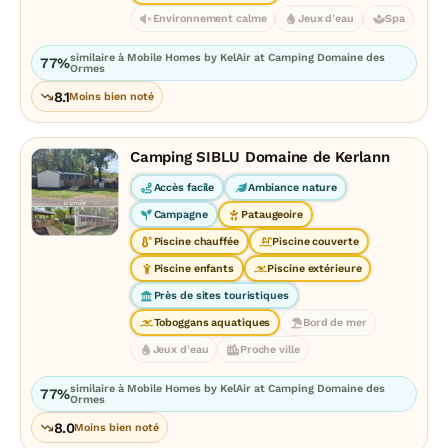
Environnement calme
Jeux d'eau
Spa
similaire à Mobile Homes by KelAir at Camping Domaine des
77%
Ormes
8.1
Moins bien noté
Camping SIBLU Domaine de Kerlann
Accès facile
Ambiance nature
Campagne
Pataugeoire
Piscine chauffée
Piscine couverte
Piscine enfants
Piscine extérieure
Près de sites touristiques
Toboggans aquatiques
Bord de mer
Jeux d'eau
Proche ville
similaire à Mobile Homes by KelAir at Camping Domaine des
77%
Ormes
8.0
Moins bien noté