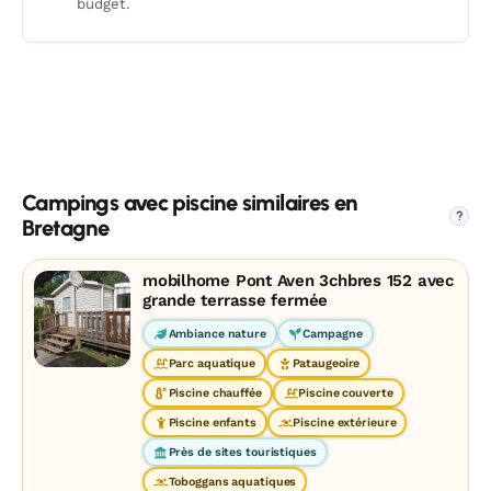
budget.
Campings avec piscine similaires en
?
Bretagne
mobilhome Pont Aven 3chbres 152 avec
grande terrasse fermée
Ambiance nature
Campagne
Parc aquatique
Pataugeoire
Piscine chauffée
Piscine couverte
Piscine enfants
Piscine extérieure
Près de sites touristiques
Toboggans aquatiques