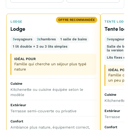
OFFRE RECOMMANDÉE
LODGE
TENTE LODGE
Lodge
Tente lod
5
voyageurs
2
chambres
1 salle de bains
5
voyageurs
1 lit double + 2 ou 3 lits simples
Salle de bain
la version
Lits fixes et
IDÉAL POUR
Famille qui cherche un séjour plus typé
nature
IDÉAL POUR
Famille ou 
un peu plu
Cuisine
Kitchenette ou cuisine équipée selon le
modèle
Cuisine
Kitchenette o
Extérieur
Terrasse semi-couverte ou privative
Extérieur
Terrasse
Confort
Ambiance plus nature, équipement correct,
Confort