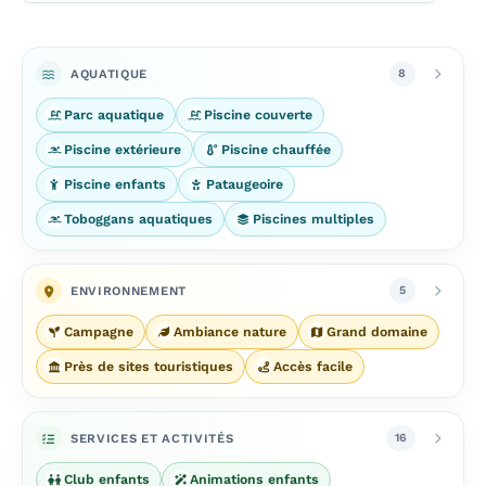
AQUATIQUE
8
Parc aquatique
Piscine couverte
Piscine extérieure
Piscine chauffée
Piscine enfants
Pataugeoire
Toboggans aquatiques
Piscines multiples
ENVIRONNEMENT
5
Campagne
Ambiance nature
Grand domaine
Près de sites touristiques
Accès facile
SERVICES ET ACTIVITÉS
16
Club enfants
Animations enfants