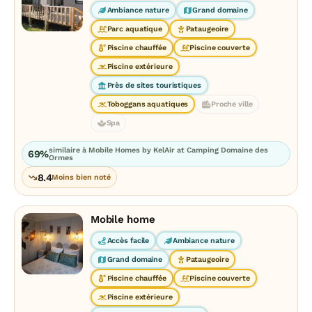
Ambiance nature
Grand domaine
Parc aquatique
Pataugeoire
Piscine chauffée
Piscine couverte
Piscine extérieure
Près de sites touristiques
Toboggans aquatiques
Proche ville
Spa
similaire à Mobile Homes by KelAir at Camping Domaine des
69%
Ormes
8.4
Moins bien noté
Mobile home
Accès facile
Ambiance nature
Grand domaine
Pataugeoire
Piscine chauffée
Piscine couverte
Piscine extérieure