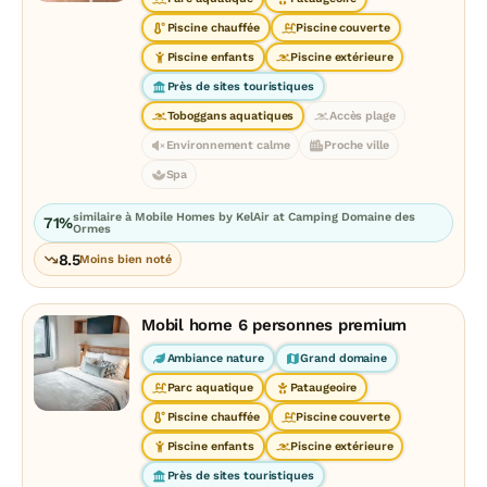
Piscine chauffée
Piscine couverte
Piscine enfants
Piscine extérieure
Près de sites touristiques
Toboggans aquatiques
Accès plage
Environnement calme
Proche ville
Spa
similaire à Mobile Homes by KelAir at Camping Domaine des
71%
Ormes
8.5
Moins bien noté
Mobil home 6 personnes premium
Ambiance nature
Grand domaine
Parc aquatique
Pataugeoire
Piscine chauffée
Piscine couverte
Piscine enfants
Piscine extérieure
Près de sites touristiques