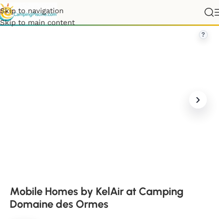
Skip to navigation
e
»
Mobile Homes by KelAir at Camping Domaine des Ormes
Skip to main content
?
Mobile Homes by KelAir at Camping
Domaine des Ormes