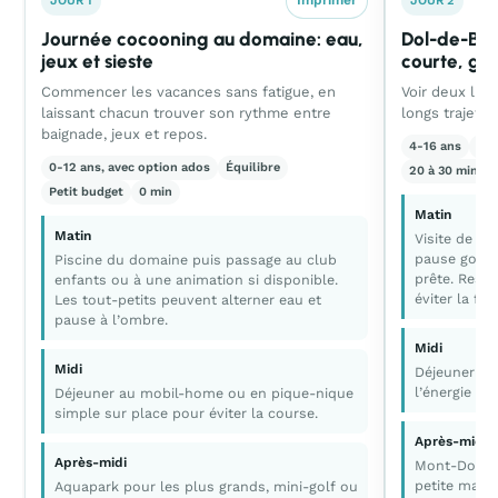
Imprimer
JOUR 1
JOUR 2
Journée cocooning au domaine: eau,
Dol-de-Bre
jeux et sieste
courte, gr
Commencer les vacances sans fatigue, en
Voir deux lie
laissant chacun trouver son rythme entre
longs trajets
baignade, jeux et repos.
4-16 ans
Ca
0-12 ans, avec option ados
Équilibre
20 à 30 min al
Petit budget
0 min
Matin
Matin
Visite de Do
pause gourm
Piscine du domaine puis passage au club
prête. Rest
enfants ou à une animation si disponible.
éviter la fat
Les tout-petits peuvent alterner eau et
pause à l’ombre.
Midi
Midi
Déjeuner en
l’énergie du
Déjeuner au mobil-home ou en pique-nique
simple sur place pour éviter la course.
Après-midi
Après-midi
Mont-Dol po
petite march
Aquapark pour les plus grands, mini-golf ou