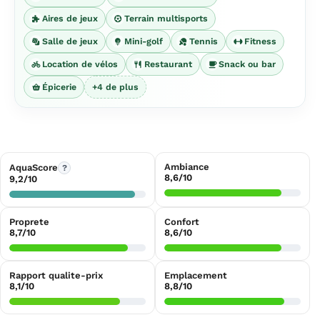
Aires de jeux
Terrain multisports
Salle de jeux
Mini-golf
Tennis
Fitness
Location de vélos
Restaurant
Snack ou bar
Épicerie
+4 de plus
Ambiance
AquaScore
?
8,6/10
9,2/10
Proprete
Confort
8,7/10
8,6/10
Rapport qualite-prix
Emplacement
8,1/10
8,8/10