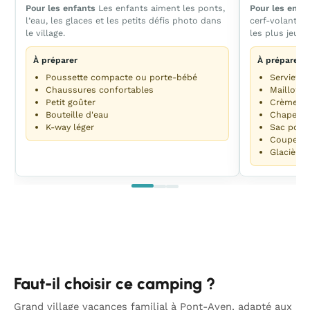
Pour les enfants
Les enfants aiment les ponts,
Pour les enfa
l’eau, les glaces et les petits défis photo dans
cerf-volant si
le village.
les plus jeune
À préparer
À préparer
Poussette compacte ou porte-bébé
Serviette
Chaussures confortables
Maillots
Petit goûter
Crème so
Bouteille d'eau
Chapeau
K-way léger
Sac pour 
Coupe-v
Glacière
Faut-il choisir ce camping ?
Grand village vacances familial à Pont-Aven, adapté aux