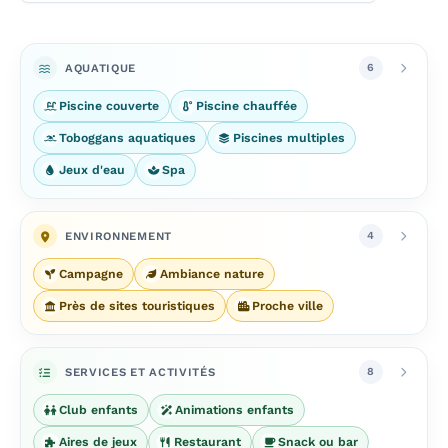
AQUATIQUE
6
Piscine couverte
Piscine chauffée
Toboggans aquatiques
Piscines multiples
Jeux d'eau
Spa
ENVIRONNEMENT
4
Campagne
Ambiance nature
Près de sites touristiques
Proche ville
SERVICES ET ACTIVITÉS
8
Club enfants
Animations enfants
Aires de jeux
Restaurant
Snack ou bar