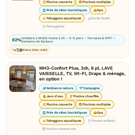
Piscine couverte
Piscines multiples
Près de sites touristiques
Spa
Toboggans aquatiques
Accès facile
Pataugeoire
similaire à Mobil-home 2 ch – 4-6 pers – Terrasse & WiFi –
82%
Domaine de Kerlann
7.8
Moins bien noté
MH3-Confort Plus, 3ch, 6 pl, LAVE
VAISSELLE, TV, WI-FI, Draps & ménage,
en option !
Ambiance nature
Campagne
Jeux d'eau
Piscine chauffée
Piscine couverte
Piscines multiples
Près de sites touristiques
Spa
Toboggans aquatiques
Piscine enfants
Proche commerces