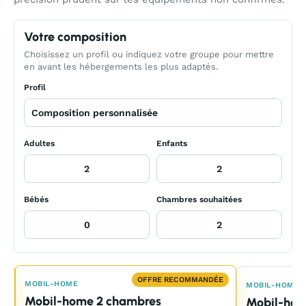
Votre composition
Choisissez un profil ou indiquez votre groupe pour mettre
en avant les hébergements les plus adaptés.
Profil
Adultes
Enfants
Bébés
Chambres souhaitées
E
OFFRE RECOMMANDÉE
MOBIL-HOME
MOBIL-HOME
Mobil-home 2 chambres
Mobil-hom