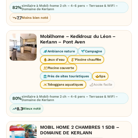
similaire à Mobil-home 2 ch – 4-6 pers – Terrasse & WiFi –
82%
Domaine de Kerlann
7.7
Moins bien noté
Mobilhome – Kedidrouz du Léon –
Kerlann – Pont Aven
Ambiance nature
Campagne
Jeux d'eau
Piscine chauffée
Piscine couverte
Près de sites touristiques
Spa
Toboggans aquatiques
Accès facile
similaire à Mobil-home 2 ch – 4-6 pers – Terrasse & WiFi –
80%
Domaine de Kerlann
8.3
Mieux noté
MOBIL HOME 2 CHAMBRES 1 SDB –
DOMAINE DE KERLANN