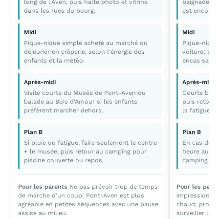
long de l'Aven, puis halte photo et vitrine
baignade et 
dans les rues du bourg.
est encore 
Midi
Midi
Pique-nique simple acheté au marché ou
Pique-nique 
déjeuner en crêperie, selon l’énergie des
voiture; pré
enfants et la météo.
encas salés.
Après-midi
Après-midi
Visite courte du Musée de Pont-Aven ou
Courte balad
balade au Bois d'Amour si les enfants
puis retour
préfèrent marcher dehors.
la fatigue d
Plan B
Plan B
Si pluie ou fatigue, faire seulement le centre
En cas de v
+ le musée, puis retour au camping pour
heure au bor
piscine couverte ou repos.
camping pou
Pour les parents
Ne pas prévoir trop de temps
Pour les pare
de marche d’un coup: Pont-Aven est plus
impression de
agréable en petites séquences avec une pause
chaud; protég
assise au milieu.
surveiller la 