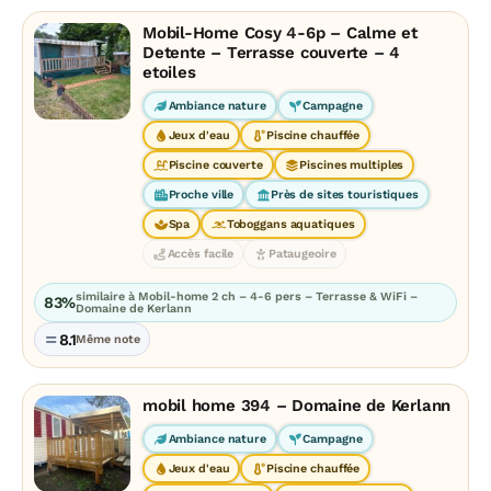
Mobil-Home Cosy 4-6p – Calme et
Detente – Terrasse couverte – 4
etoiles
Ambiance nature
Campagne
Jeux d'eau
Piscine chauffée
Piscine couverte
Piscines multiples
Proche ville
Près de sites touristiques
Spa
Toboggans aquatiques
Accès facile
Pataugeoire
similaire à Mobil-home 2 ch – 4-6 pers – Terrasse & WiFi –
83%
Domaine de Kerlann
8.1
Même note
mobil home 394 – Domaine de Kerlann
Ambiance nature
Campagne
Jeux d'eau
Piscine chauffée