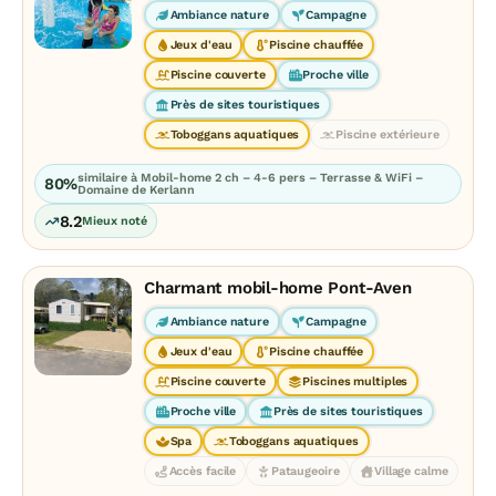
Ambiance nature
Campagne
Jeux d'eau
Piscine chauffée
Piscine couverte
Proche ville
Près de sites touristiques
Toboggans aquatiques
Piscine extérieure
similaire à Mobil-home 2 ch – 4-6 pers – Terrasse & WiFi –
80%
Domaine de Kerlann
8.2
Mieux noté
Charmant mobil-home Pont-Aven
Ambiance nature
Campagne
Jeux d'eau
Piscine chauffée
Piscine couverte
Piscines multiples
Proche ville
Près de sites touristiques
Spa
Toboggans aquatiques
Accès facile
Pataugeoire
Village calme