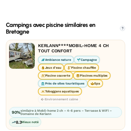
Campings avec piscine similaires en
?
Bretagne
KERLANN****MOBIL-HOME 4 CH
TOUT CONFORT
Ambiance nature
Campagne
Jeux d'eau
Piscine chauffée
Piscine couverte
Piscines multiples
Près de sites touristiques
Spa
Toboggans aquatiques
Environnement calme
similaire à Mobil-home 2 ch – 4-6 pers – Terrasse & WiFi –
90%
Domaine de Kerlann
8.3
Mieux noté