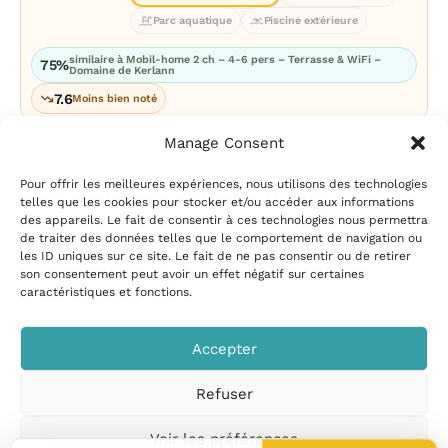
Parc aquatique
Piscine extérieure
similaire à Mobil-home 2 ch – 4-6 pers – Terrasse & WiFi –
75%
Domaine de Kerlann
7.6
Moins bien noté
Manage Consent
Pour offrir les meilleures expériences, nous utilisons des technologies
telles que les cookies pour stocker et/ou accéder aux informations
des appareils. Le fait de consentir à ces technologies nous permettra
de traiter des données telles que le comportement de navigation ou
les ID uniques sur ce site. Le fait de ne pas consentir ou de retirer
Mentions légales
|
Politique
son consentement peut avoir un effet négatif sur certaines
de confidentialité
|
Conditions
caractéristiques et fonctions.
d’utilisation
|
Contact et
suggestions
|
Politique de
Accepter
cookies
Refuser
CampingPiscine.com
© 2026
Tous droits réservés
.
Voir les préférences