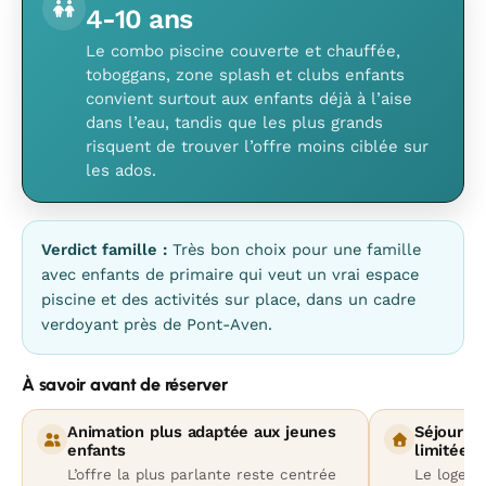
4-10 ans
Le combo piscine couverte et chauffée,
toboggans, zone splash et clubs enfants
convient surtout aux enfants déjà à l’aise
dans l’eau, tandis que les plus grands
risquent de trouver l’offre moins ciblée sur
les ados.
Verdict famille :
Très bon choix pour une famille
avec enfants de primaire qui veut un vrai espace
piscine et des activités sur place, dans un cadre
verdoyant près de Pont-Aven.
À savoir avant de réserver
Animation plus adaptée aux jeunes
Séjour e
enfants
limitée
L’offre la plus parlante reste centrée
Le logeme