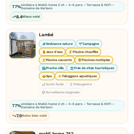
similaire à Mobil-home 2 ch – 4-6 pers – Terrasse & WiFi –
77%
Domaine de Kerlann
8.4
Mieux noté
Lambé
Ambiance nature
Campagne
Jeux d'eau
Piscine chauffée
Piscine couverte
Piscines multiples
Proche ville
Près de sites touristiques
Spa
Toboggans aquatiques
Accès facile
Pataugeoire
Surveillance baignade
similaire à Mobil-home 2 ch – 4-6 pers – Terrasse & WiFi –
77%
Domaine de Kerlann
7.5
Moins bien noté
mobil home 742