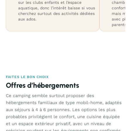
sur les clubs enfants et l’espace
chambres 
aquatique, donc l’intérêt baisse si vous
confortab
cherchez surtout des activités dédiées
mais moin
aux ados.
avec plus
parents.
FAITES LE BON CHOIX
Offres d’hébergements
Ce camping semble surtout proposer des
hébergements familiaux de type mobil-home, adaptés
aux séjours à 4 à 6 personnes. Les options les plus
probables privilégient le confort, une cuisine équipée
et un espace extérieur privatif, avec un niveau de
précision prudent sur les équipements non confirmés.