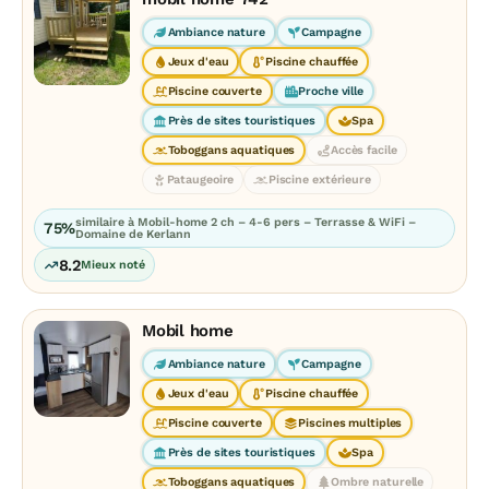
Ambiance nature
Campagne
Jeux d'eau
Piscine chauffée
Piscine couverte
Proche ville
Près de sites touristiques
Spa
Toboggans aquatiques
Accès facile
Pataugeoire
Piscine extérieure
similaire à Mobil-home 2 ch – 4-6 pers – Terrasse & WiFi –
75%
Domaine de Kerlann
8.2
Mieux noté
Mobil home
Ambiance nature
Campagne
Jeux d'eau
Piscine chauffée
Piscine couverte
Piscines multiples
Près de sites touristiques
Spa
Toboggans aquatiques
Ombre naturelle