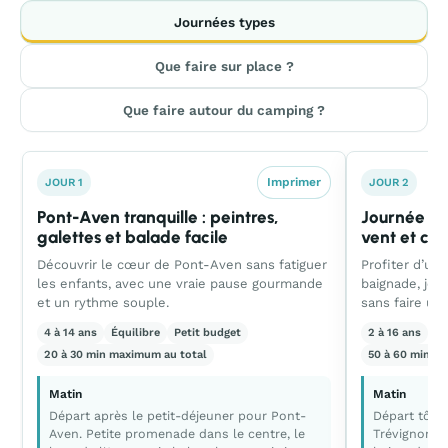
Journées types
Que faire sur place ?
Que faire autour du camping ?
Imprimer
JOUR 1
JOUR 2
Pont-Aven tranquille : peintres,
Journée pl
galettes et balade facile
vent et ca
Découvrir le cœur de Pont-Aven sans fatiguer
Profiter d’un
les enfants, avec une vraie pause gourmande
baignade, jeu
et un rythme souple.
sans faire un
4 à 14 ans
Équilibre
Petit budget
2 à 16 ans
Ac
20 à 30 min maximum au total
50 à 60 min m
Matin
Matin
Départ après le petit-déjeuner pour Pont-
Départ tôt p
Aven. Petite promenade dans le centre, le
Trévignon. I