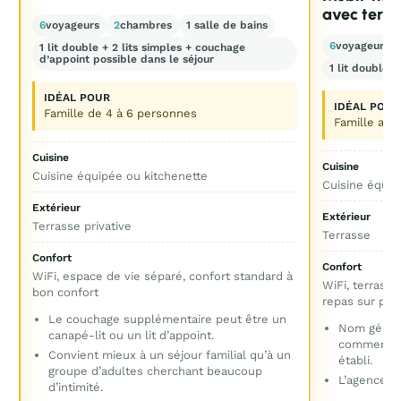
avec terra
6
voyageurs
2
chambres
1 salle de bains
6
voyageurs
1 lit double + 2 lits simples + couchage
d’appoint possible dans le séjour
1 lit double 
IDÉAL POUR
IDÉAL POUR
Famille de 4 à 6 personnes
Famille ave
Cuisine
Cuisine
Cuisine équipée ou kitchenette
Cuisine équip
Extérieur
Extérieur
Terrasse privative
Terrasse
Confort
Confort
WiFi, espace de vie séparé, confort standard à
WiFi, terrasse
e
bon confort
repas sur pla
u
Le couchage supplémentaire peut être un
Nom génériq
canapé-lit ou un lit d’appoint.
commercial
Convient mieux à un séjour familial qu’à un
établi.
groupe d’adultes cherchant beaucoup
L’agenceme
d’intimité.