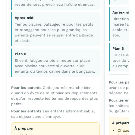
rester dehors; prévoir eau fraîche et encas.
Après-midi
Après-midi
Direction la
Temps piscine, pataugeoire pour les petits
marée favor
et toboggans pour les plus grands; les
sable et dét
parents peuvent se relayer entre baignade
soir.
et sieste.
Plan B
Plan B
En cas de pl
Si vent, fatigue ou pluie, rester sur place
tour du vill
avec piscine couverte si ouverte, club
au camping.
enfants ou temps calme dans le bungalow.
Pour les pare
Pour les parents
Cette journée marche bien
avant de partir
quand on évite de multiplier les déplacements
dépend beauc
et qu’on respecte les temps de repos des plus
Pour les enfa
petits.
les châteaux d
Pour les enfants
Les enfants alternent sable,
du goûter au b
eau et jeux sans s’ennuyer.
À préparer
À préparer
Chaussur