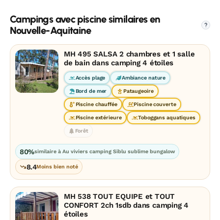
Campings avec piscine similaires en
?
Nouvelle-Aquitaine
MH 495 SALSA 2 chambres et 1 salle
de bain dans camping 4 étoiles
Accès plage
Ambiance nature
Bord de mer
Pataugeoire
Piscine chauffée
Piscine couverte
Piscine extérieure
Toboggans aquatiques
Forêt
80%
similaire à Au viviers camping Siblu sublime bungalow
8.4
Moins bien noté
MH 538 TOUT EQUIPE et TOUT
CONFORT 2ch 1sdb dans camping 4
étoiles