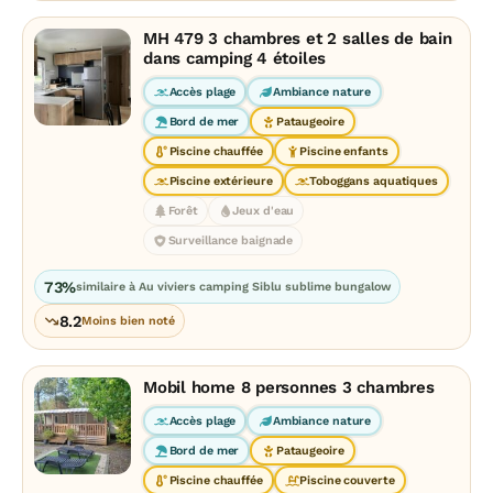
MH 479 3 chambres et 2 salles de bain
dans camping 4 étoiles
Accès plage
Ambiance nature
Bord de mer
Pataugeoire
Piscine chauffée
Piscine enfants
Piscine extérieure
Toboggans aquatiques
Forêt
Jeux d'eau
Surveillance baignade
73%
similaire à Au viviers camping Siblu sublime bungalow
8.2
Moins bien noté
Mobil home 8 personnes 3 chambres
Accès plage
Ambiance nature
Bord de mer
Pataugeoire
Piscine chauffée
Piscine couverte