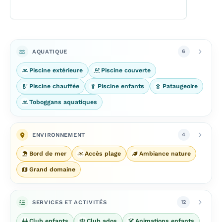
AQUATIQUE
6
Piscine extérieure
Piscine couverte
Piscine chauffée
Piscine enfants
Pataugeoire
Toboggans aquatiques
ENVIRONNEMENT
4
Bord de mer
Accès plage
Ambiance nature
Grand domaine
SERVICES ET ACTIVITÉS
12
Club enfants
Club ados
Animations enfants