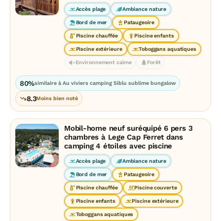
Accès plage
Ambiance nature
Bord de mer
Pataugeoire
Piscine chauffée
Piscine enfants
Piscine extérieure
Toboggans aquatiques
Environnement calme
Forêt
80%
similaire à Au viviers camping Siblu sublime bungalow
8.3
Moins bien noté
Mobil-home neuf suréquipé 6 pers 3
chambres à Lege Cap Ferret dans
camping 4 étoiles avec piscine
Accès plage
Ambiance nature
Bord de mer
Pataugeoire
Piscine chauffée
Piscine couverte
Piscine enfants
Piscine extérieure
Toboggans aquatiques