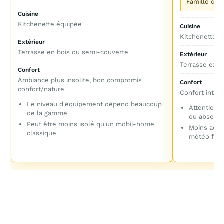
Famille qui
Cuisine
Kitchenette équipée
Cuisine
Kitchenette o
Extérieur
Terrasse en bois ou semi-couverte
Extérieur
Terrasse exté
Confort
Ambiance plus insolite, bon compromis
Confort
confort/nature
Confort interm
Le niveau d'équipement dépend beaucoup
Attention s
de la gamme
ou absent
Peut être moins isolé qu'un mobil-home
Moins adap
classique
météo fraî