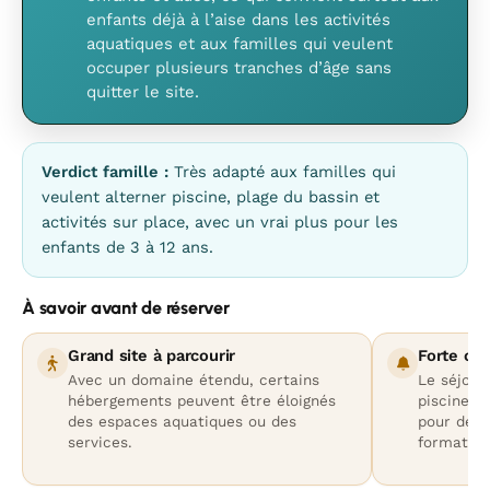
enfants déjà à l’aise dans les activités
aquatiques et aux familles qui veulent
occuper plusieurs tranches d’âge sans
quitter le site.
Verdict famille :
Très adapté aux familles qui
veulent alterner piscine, plage du bassin et
activités sur place, avec un vrai plus pour les
enfants de 3 à 12 ans.
À savoir avant de réserver
Grand site à parcourir
Forte ori
Avec un domaine étendu, certains
Le séjour
hébergements peuvent être éloignés
piscine, l
des espaces aquatiques ou des
pour des 
services.
format pe