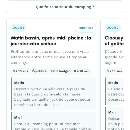
Que faire autour du camping ?
Imprimer
JOUR 1
JOUR 2
Matin bassin, après-midi piscine : la
Claouey fac
journée zéro voiture
et goûter o
Profiter du site sans stress, avec une vraie
Découvrir l’a
alternance entre sortie douce et repos au
grande excurs
camping.
légère.
0 à 18 ans
Équilibre
Petit budget
0 à 10 min
3 à 18 ans
Ca
Matin
Matin
Départ à pied ou à vélo vers la plage du
Balade à Cla
bassin la plus proche selon la marée,
ostréicole, 
baignade tranquille, jeux de sable et petite
observation
marche au bord de l’eau.
Midi
Midi
Déjeuner au
Retour au camping pour un déjeuner
de la plage 
simple, ou pique-nique si la famille préfère
option rapid