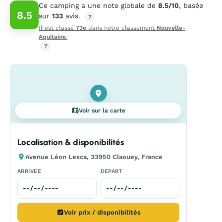
Ce camping a une note globale de
8.5/10
, basée
8.5
sur
133
avis.
?
Il est classé
73e
dans notre classement
Nouvelle-
Aquitaine
.
?
Voir sur la carte
Localisation & disponibilités
Avenue Léon Lesca, 33950 Claouey, France
ARRIVEE
DEPART
Voir prix / disponibilités