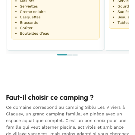
Maillots
Serviette
Serviettes
Gourde
Crème solaire
Sac étan
Casquettes
Seau et p
Brassards
Tableau 
Goûter
Bouteilles d’eau
Faut-il choisir ce camping ?
Ce domaine correspond au camping Siblu Les Viviers à
Claouey, un grand camping familial en pinède avec un
espace aquatique complet. C’est un bon choix pour une
famille qui veut alterner piscine, activités et ambiance
de village vacances, mais moins adapté si vous cherchez