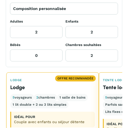
Adultes
Enfants
Bébés
Chambres souhaitées
OFFRE RECOMMANDÉE
LODGE
TENTE LODGE
Lodge
Tente lod
5
voyageurs
2
chambres
1 salle de bains
5
voyageurs
1 lit double + 2 ou 3 lits simples
Parfois sans 
Lits fixes o
IDÉAL POUR
Couple avec enfants ou séjour détente
IDÉAL POUR