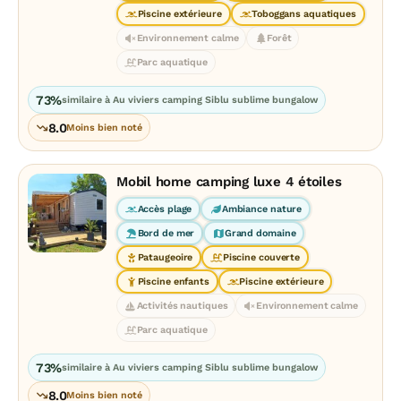
Piscine extérieure
Toboggans aquatiques
Environnement calme
Forêt
Parc aquatique
73%
similaire à Au viviers camping Siblu sublime bungalow
8.0
Moins bien noté
Mobil home camping luxe 4 étoiles
Accès plage
Ambiance nature
Bord de mer
Grand domaine
Pataugeoire
Piscine couverte
Piscine enfants
Piscine extérieure
Activités nautiques
Environnement calme
Parc aquatique
73%
similaire à Au viviers camping Siblu sublime bungalow
8.0
Moins bien noté