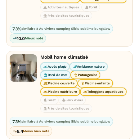
Activités nautiques
Forêt
Près de sites touristiques
73%
similaire à Au viviers camping Siblu sublime bungalow
10.0
Mieux noté
Mobil home climatisé
Accès plage
Ambiance nature
Bord de mer
Pataugeoire
Piscine couverte
Piscine enfants
Piscine extérieure
Toboggans aquatiques
Forêt
Jeux d'eau
Près de sites touristiques
73%
similaire à Au viviers camping Siblu sublime bungalow
8.4
Moins bien noté