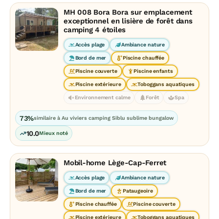
MH 008 Bora Bora sur emplacement
exceptionnel en lisière de forêt dans
camping 4 étoiles
Accès plage
Ambiance nature
Bord de mer
Piscine chauffée
Piscine couverte
Piscine enfants
Piscine extérieure
Toboggans aquatiques
Environnement calme
Forêt
Spa
73%
similaire à Au viviers camping Siblu sublime bungalow
10.0
Mieux noté
Mobil-home Lège-Cap-Ferret
Accès plage
Ambiance nature
Bord de mer
Pataugeoire
Piscine chauffée
Piscine couverte
Piscine extérieure
Toboggans aquatiques