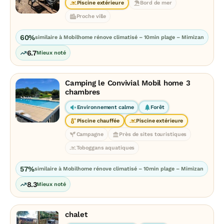
Piscine extérieure
Bord de mer
Proche ville
60%
similaire à Mobilhome rénove climatisé – 10min plage – Mimizan
6.7
Mieux noté
Camping le Convivial Mobil home 3
chambres
Environnement calme
Forêt
Piscine chauffée
Piscine extérieure
Campagne
Près de sites touristiques
Toboggans aquatiques
57%
similaire à Mobilhome rénove climatisé – 10min plage – Mimizan
8.3
Mieux noté
chalet