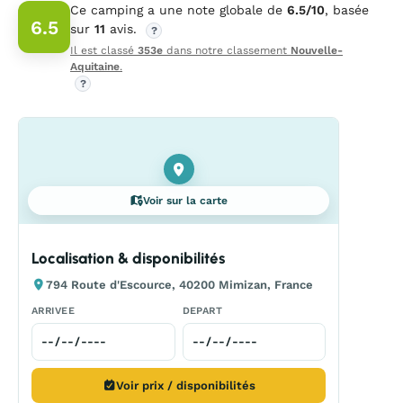
Ce camping a une note globale de
6.5/10
, basée
6.5
sur
11
avis.
?
Il est classé
353e
dans notre classement
Nouvelle-
Aquitaine
.
?
Voir sur la carte
Localisation & disponibilités
794 Route d'Escource, 40200 Mimizan, France
ARRIVEE
DEPART
Voir prix / disponibilités