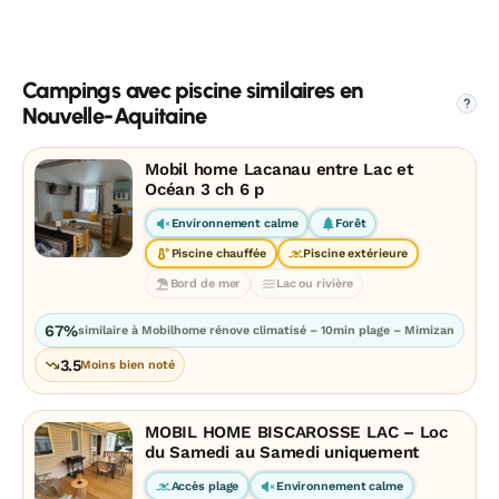
Campings avec piscine similaires en
?
Nouvelle-Aquitaine
Mobil home Lacanau entre Lac et
Océan 3 ch 6 p
Environnement calme
Forêt
Piscine chauffée
Piscine extérieure
Bord de mer
Lac ou rivière
67%
similaire à Mobilhome rénove climatisé – 10min plage – Mimizan
3.5
Moins bien noté
MOBIL HOME BISCAROSSE LAC – Loc
du Samedi au Samedi uniquement
Accès plage
Environnement calme