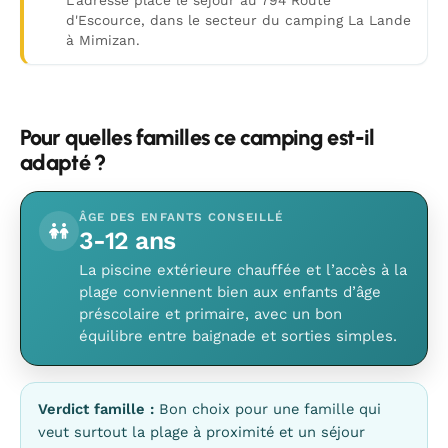
L’adresse place le séjour au 794 Route
d'Escource, dans le secteur du camping La Lande
à Mimizan.
Pour quelles familles ce camping est-il
adapté ?
ÂGE DES ENFANTS CONSEILLÉ
3-12 ans
La piscine extérieure chauffée et l’accès à la
plage conviennent bien aux enfants d’âge
préscolaire et primaire, avec un bon
équilibre entre baignade et sorties simples.
Verdict famille :
Bon choix pour une famille qui
veut surtout la plage à proximité et un séjour