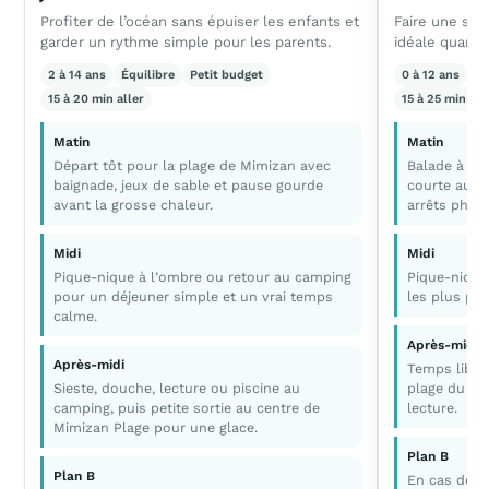
Profiter de l’océan sans épuiser les enfants et
Faire une sort
garder un rythme simple pour les parents.
idéale quand i
2 à 14 ans
Équilibre
Petit budget
0 à 12 ans
C
15 à 20 min aller
15 à 25 min all
Matin
Matin
Départ tôt pour la plage de Mimizan avec
Balade à la
baignade, jeux de sable et pause gourde
courte au bo
avant la grosse chaleur.
arrêts photo
Midi
Midi
Pique-nique à l’ombre ou retour au camping
Pique-nique
pour un déjeuner simple et un vrai temps
les plus pet
calme.
Après-midi
Après-midi
Temps libre,
Sieste, douche, lecture ou piscine au
plage du lac
camping, puis petite sortie au centre de
lecture.
Mimizan Plage pour une glace.
Plan B
Plan B
En cas de p