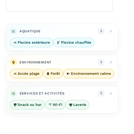
AQUATIQUE
2
Piscine extérieure
Piscine chauffée
ENVIRONNEMENT
3
Accès plage
Forêt
Environnement calme
SERVICES ET ACTIVITÉS
3
Snack ou bar
Wi-Fi
Laverie