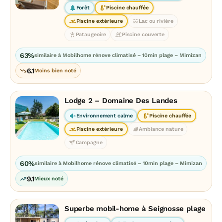
Forêt
Piscine chauffée
Piscine extérieure
Lac ou rivière
Pataugeoire
Piscine couverte
63%
similaire à Mobilhome rénove climatisé – 10min plage – Mimizan
6.1
Moins bien noté
Lodge 2 – Domaine Des Landes
Environnement calme
Piscine chauffée
Piscine extérieure
Ambiance nature
Campagne
60%
similaire à Mobilhome rénove climatisé – 10min plage – Mimizan
9.1
Mieux noté
Superbe mobil-home à Seignosse plage