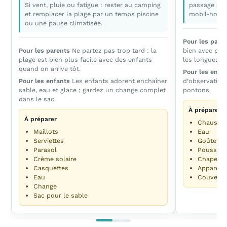
Si vent, pluie ou fatigue : rester au camping
passage au 
et remplacer la plage par un temps piscine
mobil-home 
ou une pause climatisée.
Pour les pare
Pour les parents
Ne partez pas trop tard : la
bien avec pous
plage est bien plus facile avec des enfants
les longues m
quand on arrive tôt.
Pour les enfa
Pour les enfants
Les enfants adorent enchaîner
d’observation 
sable, eau et glace ; gardez un change complet
pontons.
dans le sac.
À préparer
À préparer
Chaussur
Maillots
Eau
Serviettes
Goûter
Parasol
Poussette
Crème solaire
Chapeau
Casquettes
Appareil
Eau
Couvertu
Change
Sac pour le sable