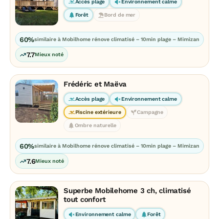
Accès plage
Environnement calme
Forêt
Bord de mer
60%
similaire à Mobilhome rénove climatisé – 10min plage – Mimizan
7.7
Mieux noté
Frédéric et Maëva
Accès plage
Environnement calme
Piscine extérieure
Campagne
Ombre naturelle
60%
similaire à Mobilhome rénove climatisé – 10min plage – Mimizan
7.6
Mieux noté
Superbe Mobilehome 3 ch, climatisé
tout confort
Environnement calme
Forêt