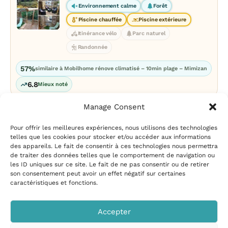
Environnement calme
Forêt
Piscine chauffée
Piscine extérieure
Itinérance vélo
Parc naturel
Randonnée
57%
similaire à Mobilhome rénove climatisé – 10min plage – Mimizan
6.8
Mieux noté
Manage Consent
Pour offrir les meilleures expériences, nous utilisons des technologies
telles que les cookies pour stocker et/ou accéder aux informations
des appareils. Le fait de consentir à ces technologies nous permettra
de traiter des données telles que le comportement de navigation ou
les ID uniques sur ce site. Le fait de ne pas consentir ou de retirer
Mentions légales
|
Politique
son consentement peut avoir un effet négatif sur certaines
de confidentialité
|
Conditions
caractéristiques et fonctions.
d’utilisation
|
Contact et
suggestions
|
Politique de
Accepter
cookies