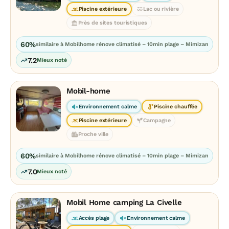
Piscine extérieure
Lac ou rivière
Près de sites touristiques
60%
similaire à Mobilhome rénove climatisé – 10min plage – Mimizan
7.2
Mieux noté
Mobil-home
Environnement calme
Piscine chauffée
Piscine extérieure
Campagne
Proche ville
60%
similaire à Mobilhome rénove climatisé – 10min plage – Mimizan
7.0
Mieux noté
Mobil Home camping La Civelle
Accès plage
Environnement calme