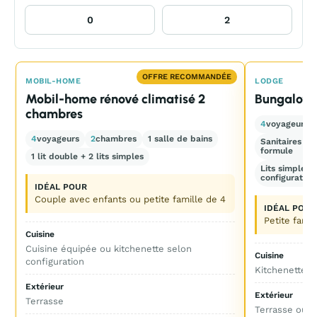
OFFRE RECOMMANDÉE
MOBIL-HOME
LODGE
Mobil-home rénové climatisé 2
Bungalow t
chambres
4
voyageurs
4
voyageurs
2
chambres
1 salle de bains
Sanitaires pri
formule
1 lit double + 2 lits simples
Lits simples e
configuration
IDÉAL POUR
Couple avec enfants ou petite famille de 4
IDÉAL POUR
Petite fami
Cuisine
Cuisine équipée ou kitchenette selon
Cuisine
configuration
Kitchenette s
Extérieur
Extérieur
Terrasse
Terrasse ou a