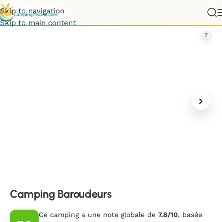
Skip to navigation
rance
»
Nouvelle-Aquitaine
»
Corrèze
»
Camping Baroudeurs
Skip to main content
?
Camping Baroudeurs
Ce camping a une note globale de
7.8/10
, basée