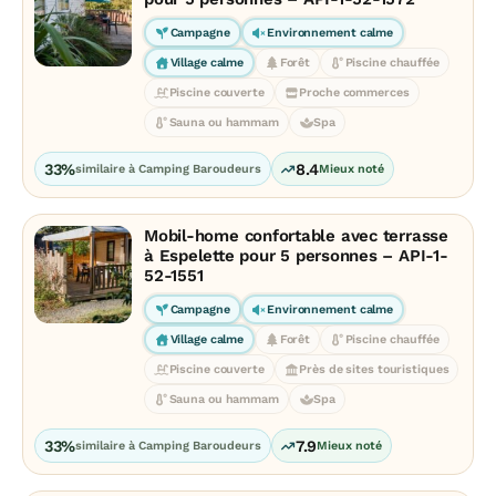
Campagne
Environnement calme
Village calme
Forêt
Piscine chauffée
Piscine couverte
Proche commerces
Sauna ou hammam
Spa
33%
8.4
similaire à Camping Baroudeurs
Mieux noté
Mobil-home confortable avec terrasse
à Espelette pour 5 personnes – API-1-
52-1551
Campagne
Environnement calme
Village calme
Forêt
Piscine chauffée
Piscine couverte
Près de sites touristiques
Sauna ou hammam
Spa
33%
7.9
similaire à Camping Baroudeurs
Mieux noté