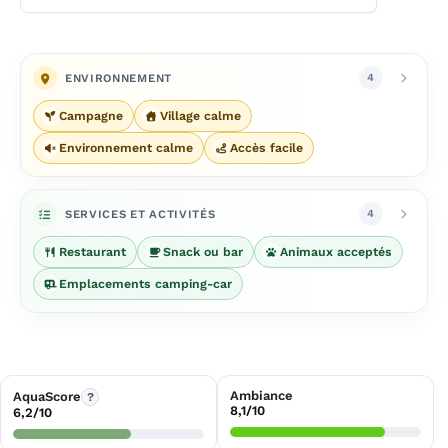
ENVIRONNEMENT
4
Campagne
Village calme
Environnement calme
Accès facile
SERVICES ET ACTIVITÉS
4
Restaurant
Snack ou bar
Animaux acceptés
Emplacements camping-car
Ambiance
AquaScore
?
8,1/10
6,2/10