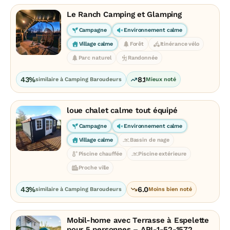
Le Ranch Camping et Glamping
Campagne
Environnement calme
Village calme
Forêt
Itinérance vélo
Parc naturel
Randonnée
43%
8.1
similaire à Camping Baroudeurs
Mieux noté
loue chalet calme tout équipé
Campagne
Environnement calme
Village calme
Bassin de nage
Piscine chauffée
Piscine extérieure
Proche ville
43%
6.0
similaire à Camping Baroudeurs
Moins bien noté
Mobil-home avec Terrasse à Espelette
pour 5 personnes – API-1-52-1572