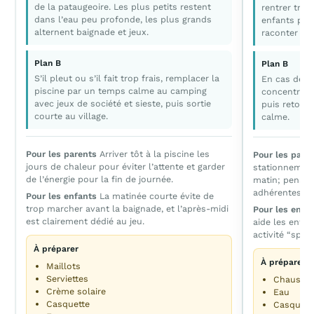
de la pataugeoire. Les plus petits restent
rentrer tra
dans l’eau peu profonde, les plus grands
enfants peuv
alternent baignade et jeux.
raconter ce 
Plan B
Plan B
S’il pleut ou s’il fait trop frais, remplacer la
En cas de pl
piscine par un temps calme au camping
concentrer s
avec jeux de société et sieste, puis sortie
puis retour
courte au village.
calme.
Pour les parents
Arriver tôt à la piscine les
Pour les pare
jours de chaleur pour éviter l’attente et garder
stationnement
de l’énergie pour la fin de journée.
matin; pensez
adhérentes.
Pour les enfants
La matinée courte évite de
trop marcher avant la baignade, et l’après-midi
Pour les enfa
est clairement dédié au jeu.
aide les enfa
activité “spéci
À préparer
À préparer
Maillots
Serviettes
Chaussur
Crème solaire
Eau
Casquette
Casquett