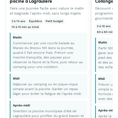
piscine à Lagraulière
Collonges-
Faire une journée facile avec nature le matin
Découvrir un 
et baignade l’après-midi, sans longs trajets
programme tr
gourmande
3 à 14 ans
Équilibre
Petit budget
5 à 18 ans
Ca
10 à 15 min au total
60 à 80 min al
Matin
Matin
Commencer par une courte balade au
Marais du Brezou tôt dans la journée,
Partir tôt p
quand il fait encore frais. Prévoir une
garer avant l
marche tranquille, des pauses pour
pied des ru
observer la faune et la flore, puis retour au
et des point
camping pour une collation.
des enfants
Midi
Midi
Déjeuner au camping ou en pique-nique
Prévoir un 
simple avant la piscine. Garder un repas
simple sur p
léger pour éviter la fatigue de l’après-midi.
formule rap
avec des en
Après-midi
Après-midi
Direction la piscine municipale d’été de
Lagraulière pour profiter du grand bassin et
Après la vis