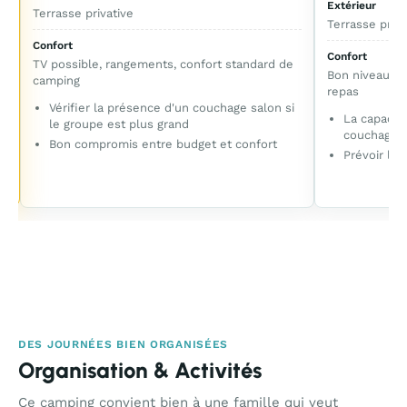
Extérieur
Terrasse privative
Terrasse priva
Confort
Confort
TV possible, rangements, confort standard de
Bon niveau d'
camping
repas
Vérifier la présence d'un couchage salon si
La capacit
le groupe est plus grand
couchages
Bon compromis entre budget et confort
Prévoir les
e
DES JOURNÉES BIEN ORGANISÉES
Organisation & Activités
Ce camping convient bien à une famille qui veut