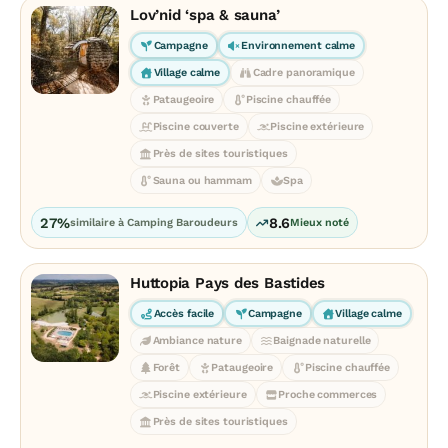
Lov’nid ‘spa & sauna’
Campagne
Environnement calme
Village calme
Cadre panoramique
Pataugeoire
Piscine chauffée
Piscine couverte
Piscine extérieure
Près de sites touristiques
Sauna ou hammam
Spa
27%
8.6
similaire à Camping Baroudeurs
Mieux noté
Huttopia Pays des Bastides
Accès facile
Campagne
Village calme
Ambiance nature
Baignade naturelle
Forêt
Pataugeoire
Piscine chauffée
Piscine extérieure
Proche commerces
Près de sites touristiques