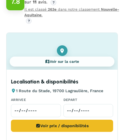
7.8
sur
11
avis.
?
Il est classé
263e
dans notre classement
Nouvelle-
Aquitaine
.
?
Voir sur la carte
Localisation & disponibilités
1 Route du Stade, 19700 Lagraulière, France
ARRIVEE
DEPART
Voir prix / disponibilités