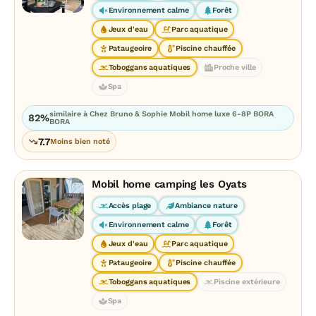
Environnement calme
Forêt
Jeux d'eau
Parc aquatique
Pataugeoire
Piscine chauffée
Toboggans aquatiques
Proche ville
Spa
similaire à Chez Bruno & Sophie Mobil home luxe 6-8P BORA
82%
BORA
7.7
Moins bien noté
Mobil home camping les Oyats
Accès plage
Ambiance nature
Environnement calme
Forêt
Jeux d'eau
Parc aquatique
Pataugeoire
Piscine chauffée
Toboggans aquatiques
Piscine extérieure
Spa