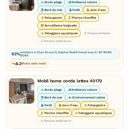
Accès plage
Ambiance nature
Bord de mer
Forêt
Jeux d'eau
Pataugeoire
Piscine chauffée
Surveillance baignade
Toboggans aquatiques
Piscine enfants
Piscine extérieure
similaire à Chez Bruno & Sophie Mobil home luxe 6-8P BORA
82%
BORA
8.2
Moins bien noté
Mobil home contis lettes 40170
Accès plage
Ambiance nature
Bord de mer
Environnement calme
Forêt
Jeux d'eau
Pataugeoire
Piscine chauffée
Toboggans aquatiques
Piscine extérieure