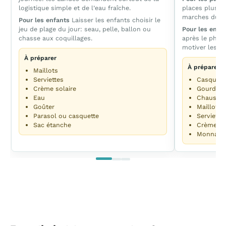
logistique simple et de l’eau fraîche.
places plus fa
marches du p
Pour les enfants
Laisser les enfants choisir le
jeu de plage du jour: seau, pelle, ballon ou
Pour les enfa
chasse aux coquillages.
après le phar
motiver les en
À préparer
À préparer
Maillots
Serviettes
Casque v
Crème solaire
Gourdes
Eau
Chaussur
Goûter
Maillots
Parasol ou casquette
Serviette
Sac étanche
Crème so
Monnaie 