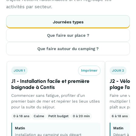
activités par secteur.
Journées types
Que faire sur place ?
Que faire autour du camping ?
Imprimer
JOUR 1
JOUR 2
J1 - Installation facile et première
J2 - Vélo j
baignade à Contis
plage l’apr
Commencer sans fatigue, profiter d’un
Faire une vra
premier bain de mer et repérer les lieux utiles
multiplier les 
pour la suite du séjour.
plaît aux pare
0 à 18 ans
Calme
Petit budget
0 à 20 min
6 à 18 ans
Éq
Matin
Matin
Installation au camping puis départ
Départ à vél