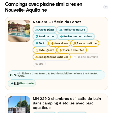
Campings avec piscine similaires en
?
Nouvelle-Aquitaine
Natuara – L’écrin du Ferret
Accès plage
Ambiance nature
Bord de mer
Environnement calme
Forêt
Jeux d'eau
Parc aquatique
Pataugeoire
Piscine chauffée
Toboggans aquatiques
Piscine couverte
Spa
similaire à Chez Bruno & Sophie Mobil home luxe 6-8P BORA
83%
BORA
8.6
Mieux noté
MH 229 2 chambres et 1 salle de bain
dans camping 4 étoiles avec parc
aquatique