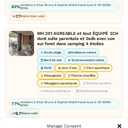
similaire à Chez Bruno & Sophie Mobil home luxe 6-8P BORA
82%
BORA
7.7
Moins bien noté
MH 201 AGREABLE et tout ÉQUIPÉ 2CH
dont suite parentale et 2sdb avec vue
sur foret dans camping 4 étoiles
Accès plage
Ambiance nature
Bord de mer
Environnement calme
Forêt
Jeux d'eau
Parc aquatique
Pataugeoire
Piscine chauffée
Toboggans aquatiques
Piscine couverte
Piscine extérieure
Proche commerces
similaire à Chez Bruno & Sophie Mobil home luxe 6-8P BORA
77%
BORA
8.7
Mieux noté
Manage Consent