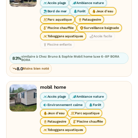
Accès plage
Ambiance nature
Bord de mer
Forêt
Jeux d'eau
Parc aquatique
Pataugeoire
Piscine chauffée
Surveillance baignade
Toboggans aquatiques
Accès facile
Piscine enfants
similaire à Chez Bruno & Sophie Mobil home luxe 6-8P BORA
83%
BORA
8.0
Moins bien noté
mobil home
Accès plage
Ambiance nature
Environnement calme
Forêt
Jeux d'eau
Parc aquatique
Pataugeoire
Piscine chauffée
Toboggans aquatiques