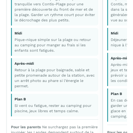
tranquille vers Contis-Plage pour une
Contis, mon
première découverte du front de mer et de
dans la stat
la plage. Garder un rythme court pour éviter
généralement
le décrochage des plus petits.
vue au som
Midi
Midi
Pique-nique simple sur la plage ou retour
Déjeuner ra
au camping pour manger au frais si les
nique à l’om
enfants sont fatigués.
Après-midi
Après-midi
Après-midi 
Retour à la plage pour baignade, sable et
jeux et temp
petite promenade autour de la station, avec
prévoir un 
un arrêt photo au phare si l’énergie le
les conditi
permet.
Plan B
Plan B
En cas de gr
Si vent ou fatigue, rester au camping pour
garder uniq
piscine, jeux libres et temps calme.
glace en sta
camping.
Pour les parents
Ne surchargez pas la première
journée: les Landes demandent surtout de la
Pour les pare