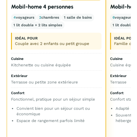
Mobil-home 4 personnes
Mobil-hom
4
voyageurs
2
chambres
1 salle de bains
6
voyageurs
1 lit double + 2 lits simples
1 lit double +
IDÉAL POUR
IDÉAL POUR
Couple avec 2 enfants ou petit groupe
Famille de 
Cuisine
Cuisine
Kitchenette ou cuisine équipée
Cuisine équip
Extérieur
Extérieur
Terrasse ou petite zone extérieure
Terrasse
Confort
Confort
Fonctionnel, pratique pour un séjour simple
Confort stand
Convient bien pour un séjour court ou
Adapté si c
économique
Souvent pl
Espace de rangement parfois limité
hébergeme