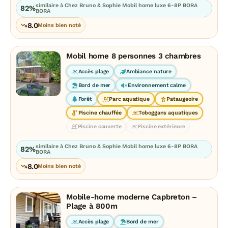
similaire à Chez Bruno & Sophie Mobil home luxe 6-8P BORA
82%
BORA
8.0
Moins bien noté
Mobil home 8 personnes 3 chambres
Accès plage
Ambiance nature
Bord de mer
Environnement calme
Forêt
Parc aquatique
Pataugeoire
Piscine chauffée
Toboggans aquatiques
Piscine couverte
Piscine extérieure
similaire à Chez Bruno & Sophie Mobil home luxe 6-8P BORA
82%
BORA
8.0
Moins bien noté
Mobile-home moderne Capbreton –
Plage à 800m
Accès plage
Bord de mer