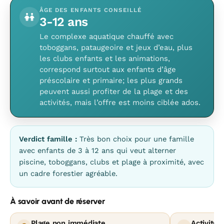
ÂGE DES ENFANTS CONSEILLÉ
3-12 ans
Le complexe aquatique chauffé avec
toboggans, pataugeoire et jeux d’eau, plus
les clubs enfants et les animations,
correspond surtout aux enfants d’âge
préscolaire et primaire; les plus grands
peuvent aussi profiter de la plage et des
activités, mais l’offre est moins ciblée ados.
Verdict famille :
Très bon choix pour une famille
avec enfants de 3 à 12 ans qui veut alterner
piscine, toboggans, clubs et plage à proximité, avec
un cadre forestier agréable.
À savoir avant de réserver
Plage non immédiate
Activités