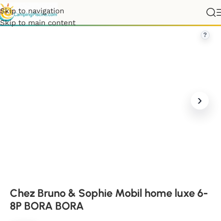
Skip to navigation
s
»
Chez Bruno & Sophie Mobil home luxe 6-8P BORA BORA
Skip to main content
?
Chez Bruno & Sophie Mobil home luxe 6-
8P BORA BORA