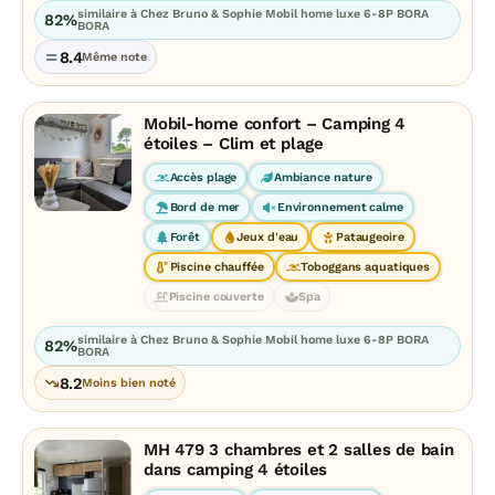
similaire à Chez Bruno & Sophie Mobil home luxe 6-8P BORA
82%
BORA
8.4
Même note
Mobil-home confort – Camping 4
étoiles – Clim et plage
Accès plage
Ambiance nature
Bord de mer
Environnement calme
Forêt
Jeux d'eau
Pataugeoire
Piscine chauffée
Toboggans aquatiques
Piscine couverte
Spa
similaire à Chez Bruno & Sophie Mobil home luxe 6-8P BORA
82%
BORA
8.2
Moins bien noté
MH 479 3 chambres et 2 salles de bain
dans camping 4 étoiles