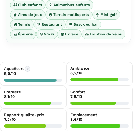
Club enfants
Animations enfants
Aires de jeux
Terrain multisports
Mini-golf
Tennis
Restaurant
Snack ou bar
Épicerie
Wi-Fi
Laverie
Location de vélos
Ambiance
AquaScore
?
8,2/10
9,0/10
Proprete
Confort
8,1/10
7,8/10
Rapport qualite-prix
Emplacement
7,2/10
8,6/10