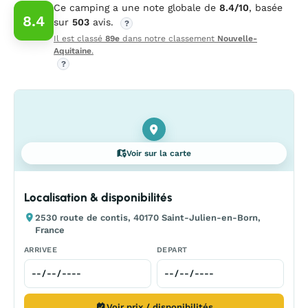
Ce camping a une note globale de
8.4/10
, basée
8.4
sur
503
avis.
?
Il est classé
89e
dans notre classement
Nouvelle-
Aquitaine
.
?
Voir sur la carte
Localisation & disponibilités
2530 route de contis, 40170 Saint-Julien-en-Born,
France
ARRIVEE
DEPART
Voir prix / disponibilités