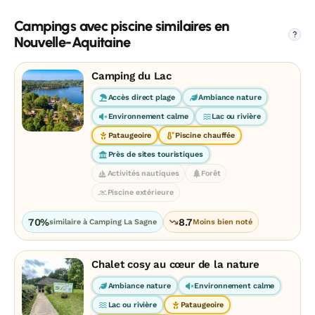
Campings avec piscine similaires en
?
Nouvelle-Aquitaine
Camping du Lac
Accès direct plage
Ambiance nature
Environnement calme
Lac ou rivière
Pataugeoire
Piscine chauffée
Près de sites touristiques
Activités nautiques
Forêt
Piscine extérieure
70%
8.7
similaire à Camping La Sagne
Moins bien noté
Chalet cosy au cœur de la nature
Ambiance nature
Environnement calme
Lac ou rivière
Pataugeoire