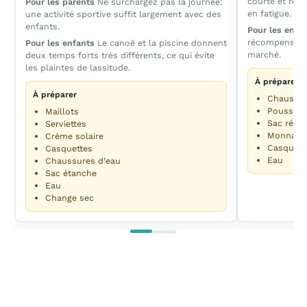
courte et réus
Pour les parents
Ne surchargez pas la journée:
en fatigue.
une activité sportive suffit largement avec des
enfants.
Pour les enfa
récompense: g
Pour les enfants
Le canoë et la piscine donnent
marché.
deux temps forts très différents, ce qui évite
les plaintes de lassitude.
À préparer
À préparer
Chaussur
Poussett
Maillots
Sac réuti
Serviettes
Monnaie 
Crème solaire
Casquett
Casquettes
Eau
Chaussures d’eau
Sac étanche
Eau
Change sec