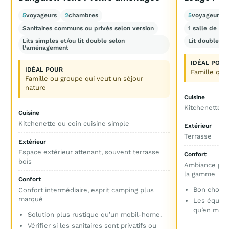
5
voyageurs
2
chambres
5
voyageurs
Sanitaires communs ou privés selon version
1 salle de ba
Lits simples et/ou lit double selon
Lit double + l
l’aménagement
IDÉAL POUR
IDÉAL POUR
Famille qui
Famille ou groupe qui veut un séjour
nature
Cuisine
Kitchenette
Cuisine
Kitchenette ou coin cuisine simple
Extérieur
Terrasse
Extérieur
Espace extérieur attenant, souvent terrasse
Confort
bois
Ambiance plus 
la gamme
Confort
Bon choix p
Confort intermédiaire, esprit camping plus
marqué
Les équipe
qu’en mobi
Solution plus rustique qu’un mobil-home.
Vérifier si les sanitaires sont privatifs ou