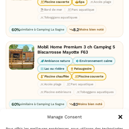
Piscine couverte
Spa
Accès plage
Bord de mer
Parc aquatique
Toboggans aquatiques
60%
8.2
similaire à Camping La Sagne
Moins bien noté
Mobil Home Premium 3 ch Camping 5
Biscarrosse Mayotte F63
Ambiance nature
Environnement calme
Lac ou rivière
Pataugeoire
Piscine chauffée
Piscine couverte
Accès plage
Parc aquatique
Piscine extérieure
Toboggans aquatiques
60%
8.1
similaire à Camping La Sagne
Moins bien noté
Manage Consent
Pour offrir les meilleures expériences, nous utilisons des technologies