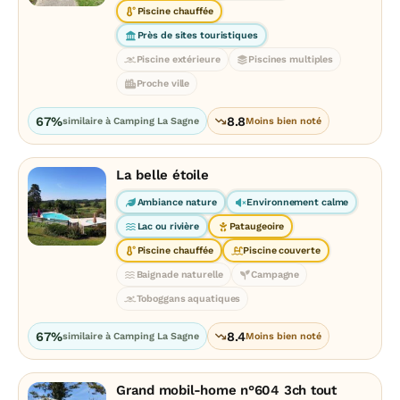
Piscine chauffée
Près de sites touristiques
Piscine extérieure
Piscines multiples
Proche ville
67%
8.8
similaire à Camping La Sagne
Moins bien noté
La belle étoile
Ambiance nature
Environnement calme
Lac ou rivière
Pataugeoire
Piscine chauffée
Piscine couverte
Baignade naturelle
Campagne
Toboggans aquatiques
67%
8.4
similaire à Camping La Sagne
Moins bien noté
Grand mobil-home n°604 3ch tout