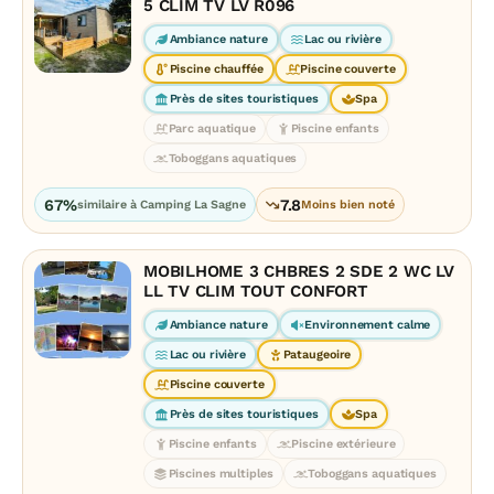
5 CLIM TV LV R096
Ambiance nature
Lac ou rivière
Piscine chauffée
Piscine couverte
Près de sites touristiques
Spa
Parc aquatique
Piscine enfants
Toboggans aquatiques
67%
7.8
similaire à Camping La Sagne
Moins bien noté
MOBILHOME 3 CHBRES 2 SDE 2 WC LV
LL TV CLIM TOUT CONFORT
Ambiance nature
Environnement calme
Lac ou rivière
Pataugeoire
Piscine couverte
Près de sites touristiques
Spa
Piscine enfants
Piscine extérieure
Piscines multiples
Toboggans aquatiques