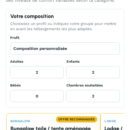
des niveaux de confort variables selon la catégorie.
Votre composition
Choisissez un profil ou indiquez votre groupe pour mettre
en avant les hébergements les plus adaptés.
Profil
Adultes
Enfants
Bébés
Chambres souhaitées
OFFRE RECOMMANDÉE
BUNGALOW
LODGE
Bungalow toile / tente aménagée
Lodge / te