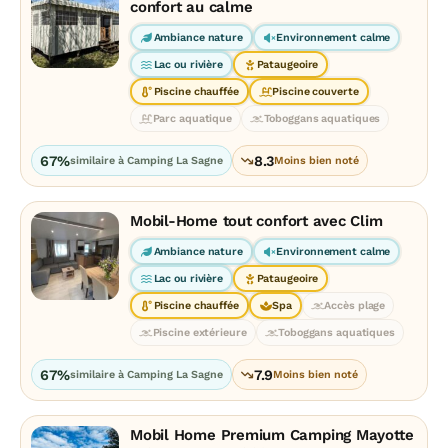
confort au calme
Ambiance nature
Environnement calme
Lac ou rivière
Pataugeoire
Piscine chauffée
Piscine couverte
Parc aquatique
Toboggans aquatiques
67%
8.3
similaire à Camping La Sagne
Moins bien noté
Mobil-Home tout confort avec Clim
Ambiance nature
Environnement calme
Lac ou rivière
Pataugeoire
Piscine chauffée
Spa
Accès plage
Piscine extérieure
Toboggans aquatiques
67%
7.9
similaire à Camping La Sagne
Moins bien noté
Mobil Home Premium Camping Mayotte