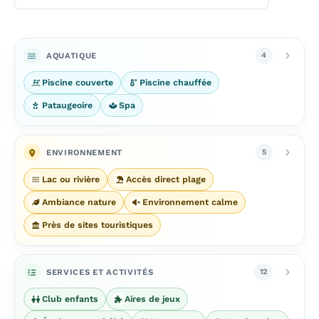
AQUATIQUE
4
Piscine couverte
Piscine chauffée
Pataugeoire
Spa
ENVIRONNEMENT
5
Lac ou rivière
Accès direct plage
Ambiance nature
Environnement calme
Près de sites touristiques
SERVICES ET ACTIVITÉS
12
Club enfants
Aires de jeux