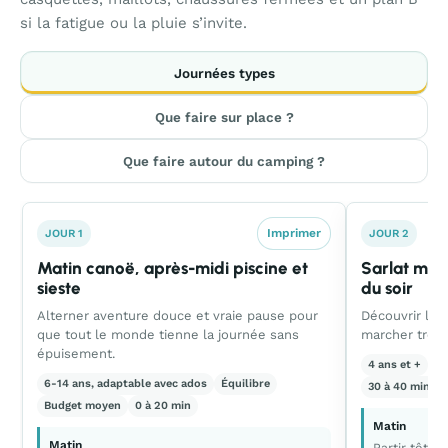
si la fatigue ou la pluie s’invite.
Journées types
Que faire sur place ?
Que faire autour du camping ?
Imprimer
JOUR 1
JOUR 2
Matin canoë, après-midi piscine et
Sarlat mali
sieste
du soir
Alterner aventure douce et vraie pause pour
Découvrir le 
que tout le monde tienne la journée sans
marcher trop
épuisement.
4 ans et +
Éq
6-14 ans, adaptable avec ados
Équilibre
30 à 40 min al
Budget moyen
0 à 20 min
Matin
Matin
Partir tôt p