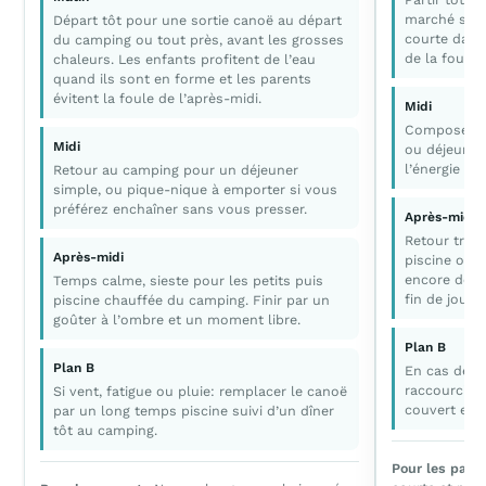
marché si le
Départ tôt pour une sortie canoë au départ
courte dans 
du camping ou tout près, avant les grosses
de la foule 
chaleurs. Les enfants profitent de l’eau
quand ils sont en forme et les parents
évitent la foule de l’après-midi.
Midi
Composer un
Midi
ou déjeuner
l’énergie de
Retour au camping pour un déjeuner
simple, ou pique-nique à emporter si vous
préférez enchaîner sans vous presser.
Après-midi
Retour tran
Après-midi
piscine ou l
encore de l’
Temps calme, sieste pour les petits puis
fin de journ
piscine chauffée du camping. Finir par un
goûter à l’ombre et un moment libre.
Plan B
Plan B
En cas de pl
raccourcir l
Si vent, fatigue ou pluie: remplacer le canoë
couvert et 
par un long temps piscine suivi d’un dîner
tôt au camping.
Pour les pare