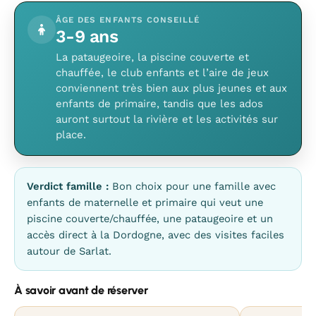
ÂGE DES ENFANTS CONSEILLÉ
3-9 ans
La pataugeoire, la piscine couverte et
chauffée, le club enfants et l’aire de jeux
conviennent très bien aux plus jeunes et aux
enfants de primaire, tandis que les ados
auront surtout la rivière et les activités sur
place.
Verdict famille :
Bon choix pour une famille avec
enfants de maternelle et primaire qui veut une
piscine couverte/chauffée, une pataugeoire et un
accès direct à la Dordogne, avec des visites faciles
autour de Sarlat.
À savoir avant de réserver