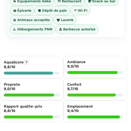
Équipements bébé
Restaurant
Snack ou bar
Épicerie
Dépôt de pain
Wi-Fi
Animaux acceptés
Laverie
Hébergements PMR
Barbecue autorisé
Ambiance
AquaScore
?
9,0/10
8,8/10
Proprete
Confort
9,0/10
8,7/10
Rapport qualite-prix
Emplacement
8,8/10
9,4/10