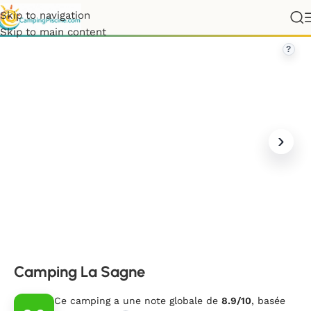
Skip to navigation
rance
»
Nouvelle-Aquitaine
»
Dordogne
»
Camping La Sagne
Skip to main content
?
Camping La Sagne
Ce camping a une note globale de
8.9/10
, basée