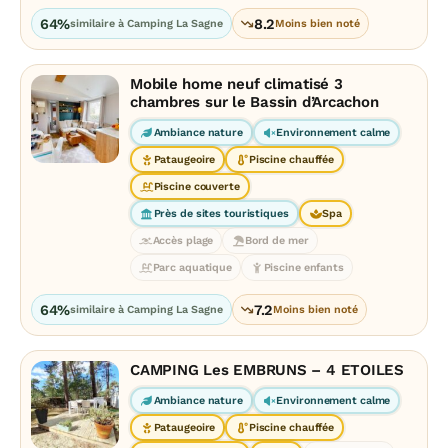
64%
8.2
similaire à Camping La Sagne
Moins bien noté
Mobile home neuf climatisé 3
chambres sur le Bassin d’Arcachon
Ambiance nature
Environnement calme
Pataugeoire
Piscine chauffée
Piscine couverte
Près de sites touristiques
Spa
Accès plage
Bord de mer
Parc aquatique
Piscine enfants
64%
7.2
similaire à Camping La Sagne
Moins bien noté
CAMPING Les EMBRUNS – 4 ETOILES
Ambiance nature
Environnement calme
Pataugeoire
Piscine chauffée