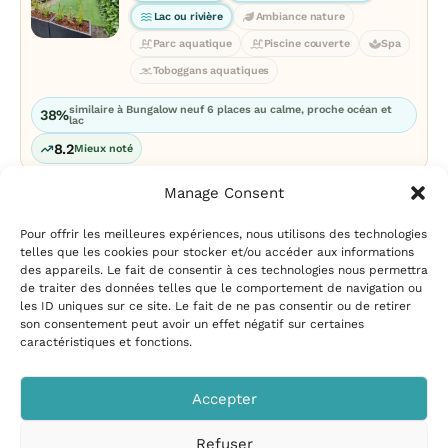
Lac ou rivière
Ambiance nature
Parc aquatique
Piscine couverte
Spa
Toboggans aquatiques
similaire à Bungalow neuf 6 places au calme, proche océan et
38%
lac
8.2
Mieux noté
Manage Consent
Pour offrir les meilleures expériences, nous utilisons des technologies
telles que les cookies pour stocker et/ou accéder aux informations
des appareils. Le fait de consentir à ces technologies nous permettra
de traiter des données telles que le comportement de navigation ou
les ID uniques sur ce site. Le fait de ne pas consentir ou de retirer
Mentions légales
|
Politique
son consentement peut avoir un effet négatif sur certaines
de confidentialité
|
Conditions
caractéristiques et fonctions.
d’utilisation
|
Contact et
suggestions
|
Politique de
Accepter
cookies
Refuser