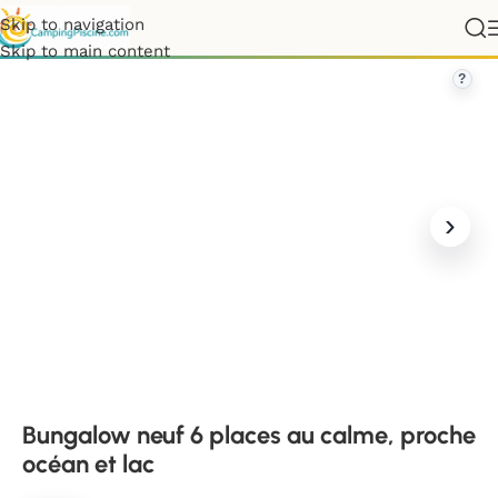
Skip to navigation
nde
»
Bungalow neuf 6 places au calme, proche océan et lac
Skip to main content
?
Bungalow neuf 6 places au calme, proche
océan et lac