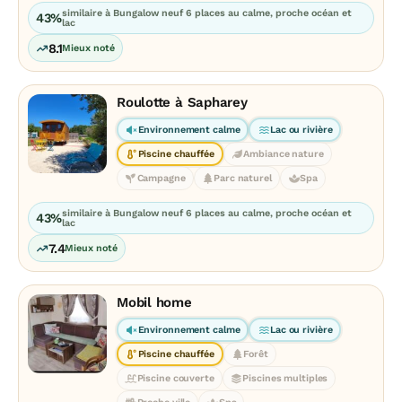
similaire à Bungalow neuf 6 places au calme, proche océan et
43%
lac
8.1
Mieux noté
Roulotte à Sapharey
Environnement calme
Lac ou rivière
Piscine chauffée
Ambiance nature
Campagne
Parc naturel
Spa
similaire à Bungalow neuf 6 places au calme, proche océan et
43%
lac
7.4
Mieux noté
Mobil home
Environnement calme
Lac ou rivière
Piscine chauffée
Forêt
Piscine couverte
Piscines multiples