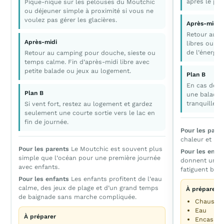
après le par
Pique-nique sur les pelouses du Moutchic
ou déjeuner simple à proximité si vous ne
voulez pas gérer les glacières.
Après-midi
Retour au c
Après-midi
libres ou le
de l’énergie,
Retour au camping pour douche, sieste ou
temps calme. Fin d’après-midi libre avec
petite balade ou jeux au logement.
Plan B
En cas de p
Plan B
une balade 
tranquille a
Si vent fort, restez au logement et gardez
seulement une courte sortie vers le lac en
fin de journée.
Pour les pare
chaleur et limi
Pour les parents
Le Moutchic est souvent plus
Pour les enfa
simple que l’océan pour une première journée
donnent un vra
avec enfants.
fatiguent bien
Pour les enfants
Les enfants profitent de l’eau
calme, des jeux de plage et d’un grand temps
À préparer
de baignade sans marche compliquée.
Chaussur
Eau
À préparer
Encas