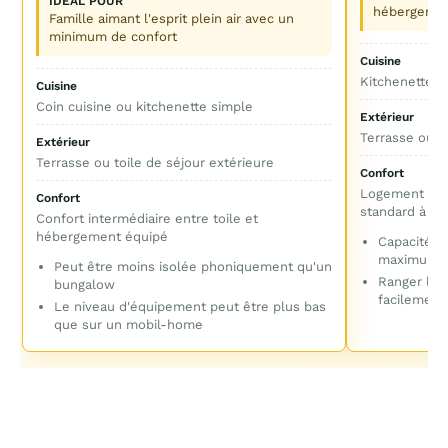
IDÉAL POUR
hébergement
Famille aimant l'esprit plein air avec un
minimum de confort
Cuisine
Kitchenette o
Cuisine
Coin cuisine ou kitchenette simple
Extérieur
Terrasse ou es
Extérieur
Terrasse ou toile de séjour extérieure
Confort
Logement réce
Confort
standard à bo
Confort intermédiaire entre toile et
hébergement équipé
Capacité a
maximum
Peut être moins isolée phoniquement qu'un
Ranger les 
bungalow
facilement
Le niveau d'équipement peut être plus bas
que sur un mobil-home