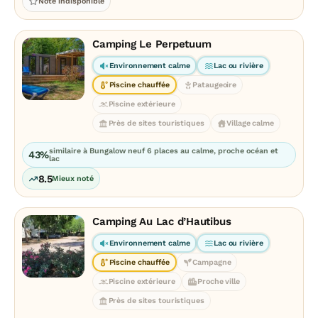
Note indisponible
Camping Le Perpetuum
Environnement calme
Lac ou rivière
Piscine chauffée
Pataugeoire
Piscine extérieure
Près de sites touristiques
Village calme
similaire à Bungalow neuf 6 places au calme, proche océan et
43%
lac
8.5
Mieux noté
Camping Au Lac d’Hautibus
Environnement calme
Lac ou rivière
Piscine chauffée
Campagne
Piscine extérieure
Proche ville
Près de sites touristiques