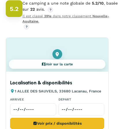
Ce camping a une note globale de
5.2/10
, basée
5.2
sur
22
avis.
?
Il est classé
391e
dans notre classement
Nouvelle-
Aquitaine
.
?
Voir sur la carte
Localisation & disponibilités
1 ALLEE DES SAUVEILS, 33680 Lacanau, France
ARRIVEE
DEPART
Voir prix / disponibilités