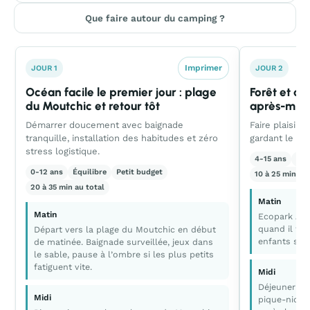
Que faire autour du camping ?
Imprimer
JOUR 1
JOUR 2
Océan facile le premier jour : plage
Forêt et ac
du Moutchic et retour tôt
après-midi
Démarrer doucement avec baignade
Faire plaisir
tranquille, installation des habitudes et zéro
gardant le res
stress logistique.
4-15 ans
Acti
0-12 ans
Équilibre
Petit budget
10 à 25 min au 
20 à 35 min au total
Matin
Matin
Ecopark Ave
quand il fai
Départ vers la plage du Moutchic en début
enfants sont
de matinée. Baignade surveillée, jeux dans
le sable, pause à l’ombre si les plus petits
fatiguent vite.
Midi
Déjeuner si
Midi
pique-nique 