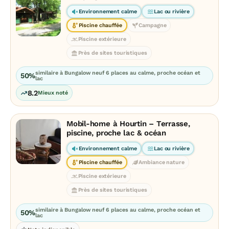
Environnement calme
Lac ou rivière
Piscine chauffée
Campagne
Piscine extérieure
Près de sites touristiques
similaire à Bungalow neuf 6 places au calme, proche océan et
50%
lac
8.2
Mieux noté
Mobil-home à Hourtin – Terrasse,
piscine, proche lac & océan
Environnement calme
Lac ou rivière
Piscine chauffée
Ambiance nature
Piscine extérieure
Près de sites touristiques
similaire à Bungalow neuf 6 places au calme, proche océan et
50%
lac