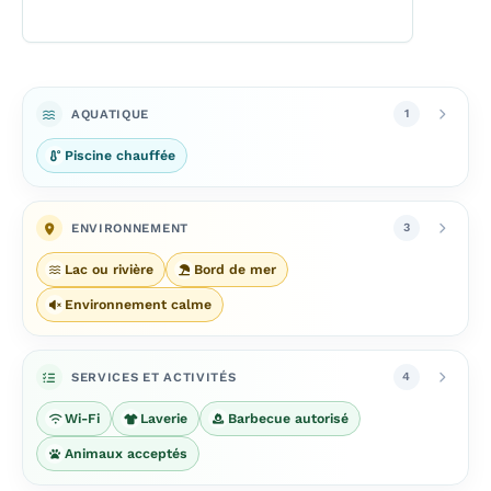
AQUATIQUE
1
Piscine chauffée
ENVIRONNEMENT
3
Lac ou rivière
Bord de mer
Environnement calme
SERVICES ET ACTIVITÉS
4
Wi-Fi
Laverie
Barbecue autorisé
Animaux acceptés