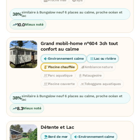
Proche ville
Spa
similaire à Bungalow neuf 6 places au calme, proche océan et
38%
lac
10.0
Mieux noté
Grand mobil-home n°604 3ch tout
confort au calme
Environnement calme
Lac ou rivière
Piscine chauffée
Ambiance nature
Parc aquatique
Pataugeoire
Piscine couverte
Toboggans aquatiques
similaire à Bungalow neuf 6 places au calme, proche océan et
38%
lac
8.3
Mieux noté
Détente et Lac
Bord de mer
Environnement calme