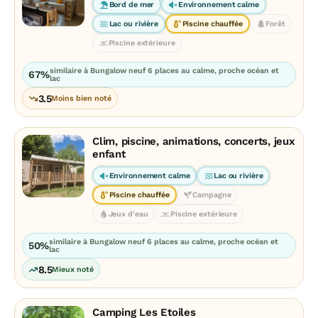
Bord de mer
Environnement calme
Lac ou rivière
Piscine chauffée
Forêt
Piscine extérieure
similaire à Bungalow neuf 6 places au calme, proche océan et
67%
lac
3.5
Moins bien noté
Clim, piscine, animations, concerts, jeux
enfant
Environnement calme
Lac ou rivière
Piscine chauffée
Campagne
Jeux d'eau
Piscine extérieure
similaire à Bungalow neuf 6 places au calme, proche océan et
50%
lac
8.5
Mieux noté
Camping Les Etoiles