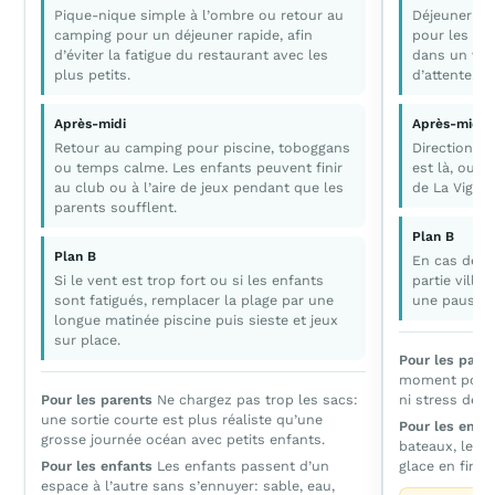
Pique-nique simple à l’ombre ou retour au
Déjeuner su
camping pour un déjeuner rapide, afin
pour les adu
d’éviter la fatigue du restaurant avec les
dans un vill
plus petits.
d’attente.
Après-midi
Après-midi
Retour au camping pour piscine, toboggans
Direction le
ou temps calme. Les enfants peuvent finir
est là, ou p
au club ou à l’aire de jeux pendant que les
de La Vigne
parents soufflent.
Plan B
Plan B
En cas de ch
Si le vent est trop fort ou si les enfants
partie villa
sont fatigués, remplacer la plage par une
une pause p
longue matinée piscine puis sieste et jeux
sur place.
Pour les pare
moment pour p
Pour les parents
Ne chargez pas trop les sacs:
ni stress de 
une sortie courte est plus réaliste qu’une
Pour les enfa
grosse journée océan avec petits enfants.
bateaux, les p
Pour les enfants
Les enfants passent d’un
glace en fin d
espace à l’autre sans s’ennuyer: sable, eau,