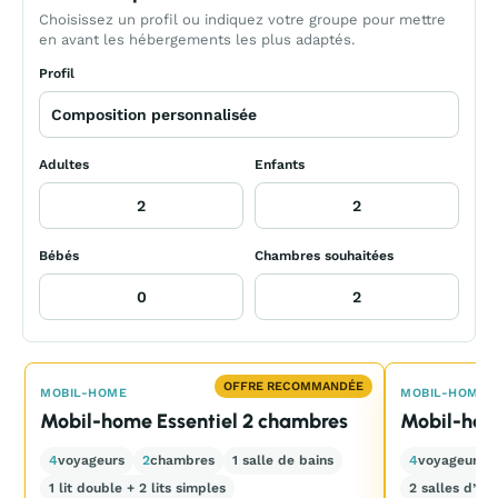
Choisissez un profil ou indiquez votre groupe pour mettre
en avant les hébergements les plus adaptés.
Profil
Adultes
Enfants
Bébés
Chambres souhaitées
OFFRE RECOMMANDÉE
MOBIL-HOME
MOBIL-HOME
Mobil-home Essentiel 2 chambres
Mobil-hom
4
voyageurs
2
chambres
1 salle de bains
4
voyageurs
1 lit double + 2 lits simples
2 salles d’ea