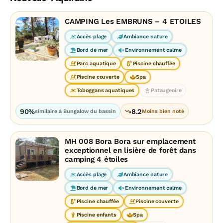
CAMPING Les EMBRUNS – 4 ETOILES
Accès plage
Ambiance nature
Bord de mer
Environnement calme
Parc aquatique
Piscine chauffée
Piscine couverte
Spa
Toboggans aquatiques
Pataugeoire
90%
8.2
similaire à Bungalow du bassin
Moins bien noté
MH 008 Bora Bora sur emplacement
exceptionnel en lisière de forêt dans
camping 4 étoiles
Accès plage
Ambiance nature
Bord de mer
Environnement calme
Piscine chauffée
Piscine couverte
Piscine enfants
Spa