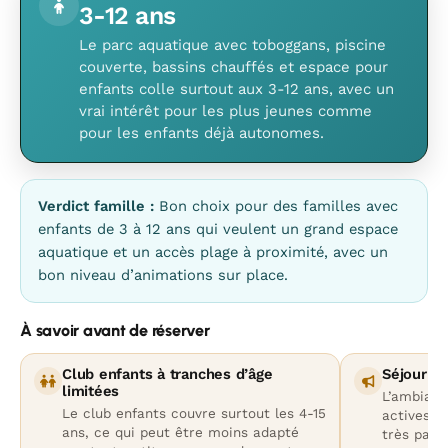
3-12 ans
Le parc aquatique avec toboggans, piscine
couverte, bassins chauffés et espace pour
enfants colle surtout aux 3-12 ans, avec un
vrai intérêt pour les plus jeunes comme
pour les enfants déjà autonomes.
Verdict famille :
Bon choix pour des familles avec
enfants de 3 à 12 ans qui veulent un grand espace
aquatique et un accès plage à proximité, avec un
bon niveau d’animations sur place.
À savoir avant de réserver
Club enfants à tranches d’âge
Séjour tr
limitées
L’ambianc
Le club enfants couvre surtout les 4-15
actives; 
ans, ce qui peut être moins adapté
très paisi