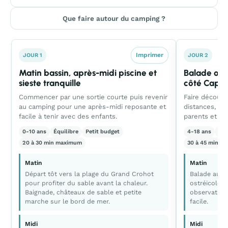
Que faire autour du camping ?
Imprimer
JOUR 1
JOUR 2
Matin bassin, après-midi piscine et
Balade ostr
sieste tranquille
côté Cap F
Commencer par une sortie courte puis revenir
Faire découvr
au camping pour une après-midi reposante et
distances, av
facile à tenir avec des enfants.
parents et si
0-10 ans
Équilibre
Petit budget
4-18 ans
Ca
20 à 30 min maximum
30 à 45 min to
Matin
Matin
Départ tôt vers la plage du Grand Crohot
Balade au C
pour profiter du sable avant la chaleur.
ostréicole p
Baignade, châteaux de sable et petite
observation
marche sur le bord de mer.
facile.
Midi
Midi