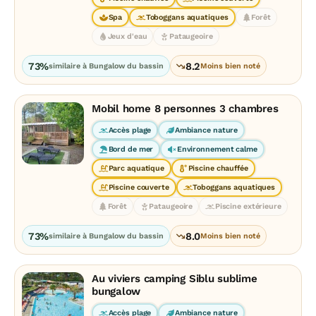
Spa
Toboggans aquatiques
Forêt
Jeux d'eau
Pataugeoire
73%
8.2
similaire à Bungalow du bassin
Moins bien noté
Mobil home 8 personnes 3 chambres
Accès plage
Ambiance nature
Bord de mer
Environnement calme
Parc aquatique
Piscine chauffée
Piscine couverte
Toboggans aquatiques
Forêt
Pataugeoire
Piscine extérieure
73%
8.0
similaire à Bungalow du bassin
Moins bien noté
Au viviers camping Siblu sublime
bungalow
Accès plage
Ambiance nature