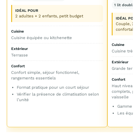
1 lit double +
IDÉAL POUR
2 adultes + 2 enfants, petit budget
IDÉAL POUR
Couple, 2 a
confortable
Cuisine
Cuisine équipée ou kitchenette
Cuisine
Extérieur
Cuisine très 
Terrasse
Extérieur
Confort
Grande terra
Confort simple, séjour fonctionnel,
rangements essentiels
Confort
Haut niveau d
Format pratique pour un court séjour
complets, poss
Vérifier la présence de climatisation selon
vaisselle
l’unité
Gamme à pri
Les équipe