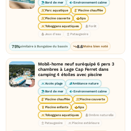
Bord de mer
Environnement calme
Parc aquatique
Piscine chauffée
Piscine couverte
Spa
Toboggans aquatiques
Forêt
Jeux d'eau
Pataugeoire
75%
8.6
similaire à Bungalow du bassin
Moins bien noté
Mobil-home neuf suréquipé 6 pers 3
chambres à Lege Cap Ferret dans
camping 4 étoiles avec piscine
Accès plage
Ambiance nature
Bord de mer
Environnement calme
Piscine chauffée
Piscine couverte
Piscine enfants
Spa
Toboggans aquatiques
Ombre naturelle
Pataugeoire
Piscine extérieure