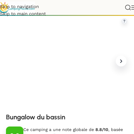
Skip to navigation
rance
»
Nouvelle-Aquitaine
»
Gironde
»
Bungalow du bassin
Skip to main content
?
Bungalow du bassin
Ce camping a une note globale de
8.8/10
, basée