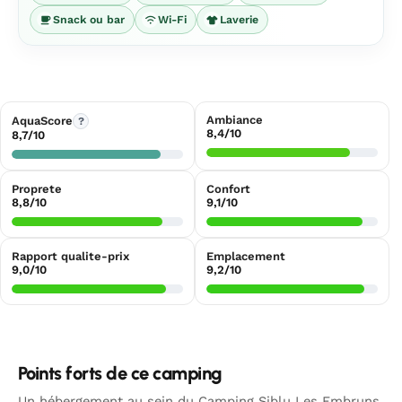
Snack ou bar
Wi-Fi
Laverie
Ambiance
AquaScore
?
8,4/10
8,7/10
Proprete
Confort
8,8/10
9,1/10
Rapport qualite-prix
Emplacement
9,0/10
9,2/10
Points forts de ce camping
Un hébergement au sein du Camping Siblu Les Embruns,