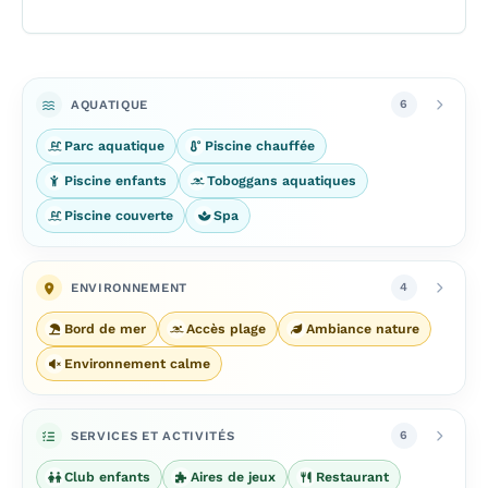
AQUATIQUE
6
Parc aquatique
Piscine chauffée
Piscine enfants
Toboggans aquatiques
Piscine couverte
Spa
ENVIRONNEMENT
4
Bord de mer
Accès plage
Ambiance nature
Environnement calme
SERVICES ET ACTIVITÉS
6
Club enfants
Aires de jeux
Restaurant