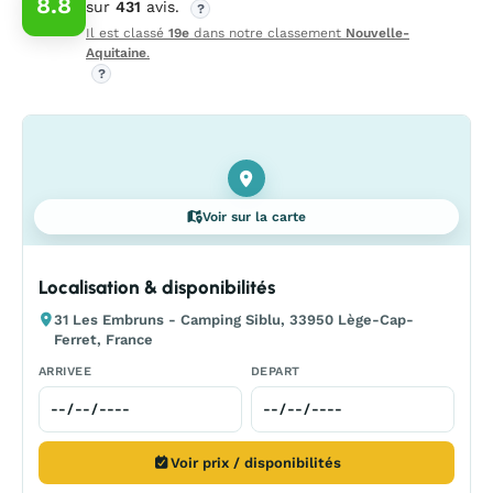
8.8
sur
431
avis.
?
Il est classé
19e
dans notre classement
Nouvelle-
Aquitaine
.
?
Voir sur la carte
Localisation & disponibilités
31 Les Embruns - Camping Siblu, 33950 Lège-Cap-
Ferret, France
ARRIVEE
DEPART
Voir prix / disponibilités