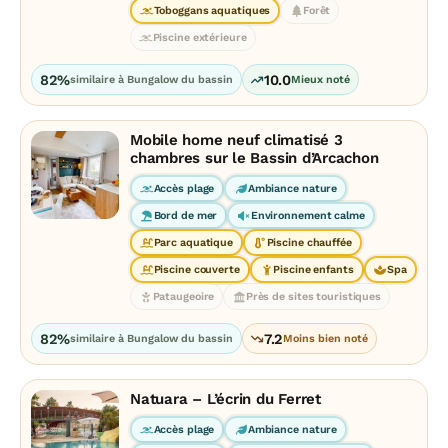
Toboggans aquatiques
Forêt
Piscine extérieure
82%
10.0
similaire à Bungalow du bassin
Mieux noté
Mobile home neuf climatisé 3
chambres sur le Bassin d’Arcachon
Accès plage
Ambiance nature
Bord de mer
Environnement calme
Parc aquatique
Piscine chauffée
Piscine couverte
Piscine enfants
Spa
Pataugeoire
Près de sites touristiques
82%
7.2
similaire à Bungalow du bassin
Moins bien noté
Natuara – L’écrin du Ferret
Accès plage
Ambiance nature