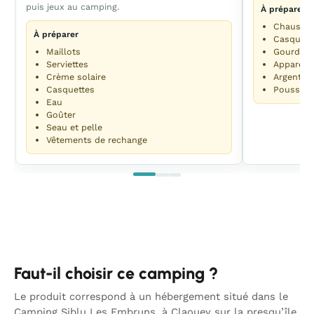
puis jeux au camping.
À préparer
Chaussur
À préparer
Casquett
Maillots
Gourde
Serviettes
Appareil
Crème solaire
Argent p
Casquettes
Poussette
Eau
Goûter
Seau et pelle
Vêtements de rechange
Faut-il choisir ce camping ?
Le produit correspond à un hébergement situé dans le
Camping Siblu Les Embruns, à Claouey sur la presqu’île