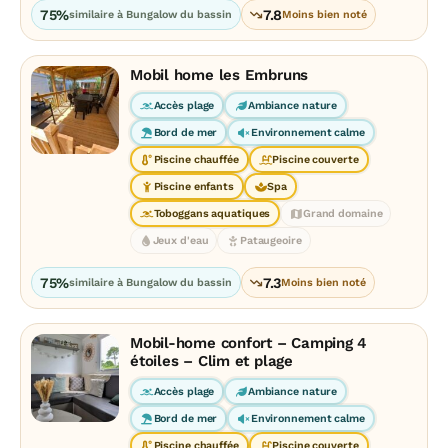
75%
7.8
similaire à Bungalow du bassin
Moins bien noté
Mobil home les Embruns
Accès plage
Ambiance nature
Bord de mer
Environnement calme
Piscine chauffée
Piscine couverte
Piscine enfants
Spa
Toboggans aquatiques
Grand domaine
Jeux d'eau
Pataugeoire
75%
7.3
similaire à Bungalow du bassin
Moins bien noté
Mobil-home confort – Camping 4
étoiles – Clim et plage
Accès plage
Ambiance nature
Bord de mer
Environnement calme
Piscine chauffée
Piscine couverte