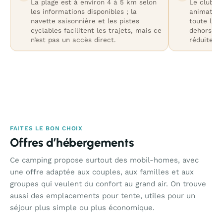
La plage est à environ 4 à 5 km selon
Le club e
les informations disponibles ; la
animation
navette saisonnière et les pistes
toute la 
cyclables facilitent les trajets, mais ce
dehors de 
n’est pas un accès direct.
réduite.
FAITES LE BON CHOIX
Offres d’hébergements
Ce camping propose surtout des mobil-homes, avec
une offre adaptée aux couples, aux familles et aux
groupes qui veulent du confort au grand air. On trouve
aussi des emplacements pour tente, utiles pour un
séjour plus simple ou plus économique.