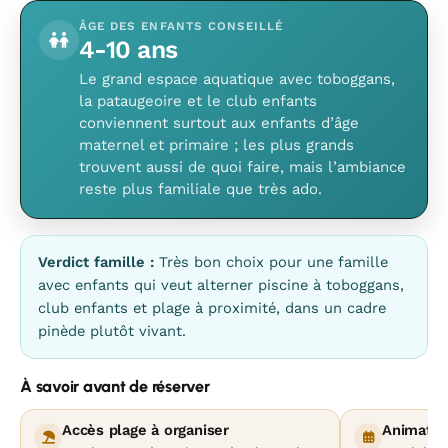
ÂGE DES ENFANTS CONSEILLÉ
4-10 ans
Le grand espace aquatique avec toboggans,
la pataugeoire et le club enfants
conviennent surtout aux enfants d’âge
maternel et primaire ; les plus grands
trouvent aussi de quoi faire, mais l’ambiance
reste plus familiale que très ado.
Verdict famille :
Très bon choix pour une famille
avec enfants qui veut alterner piscine à toboggans,
club enfants et plage à proximité, dans un cadre
pinède plutôt vivant.
À savoir avant de réserver
Accès plage à organiser
Animatio