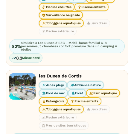
Piscine chauffée
Piscine enfants
Surveillance baignade
Toboggans aquatiques
Jeux d'eau
Piscine extérieure
similaire à Les Dunes d’EZC – Mobil-home familial 6-8
82%
personnes, 3 chambres confort premium dans un camping 4
étoiles
8.2
Mieux noté
les Dunes de Contis
Accès plage
Ambiance nature
Bord de mer
Forêt
Parc aquatique
Pataugeoire
Piscine enfants
Toboggans aquatiques
Jeux d'eau
Piscine extérieure
Près de sites touristiques