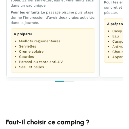
soleil; garder serviettes, eau et vêtements secs
Pour les enfa
dans un sac unique.
concret et mo
Pour les enfants
Le passage piscine puis plage
pédaler.
donne l’impression d’avoir deux vraies activités
dans la journée.
À préparer
Casques
À préparer
Eau
Maillots réglementaires
Casquett
Serviettes
Antivol
Crème solaire
Chaussur
Gourdes
Appareil
Parasol ou tente anti-UV
Seau et pelles
Faut-il choisir ce camping ?