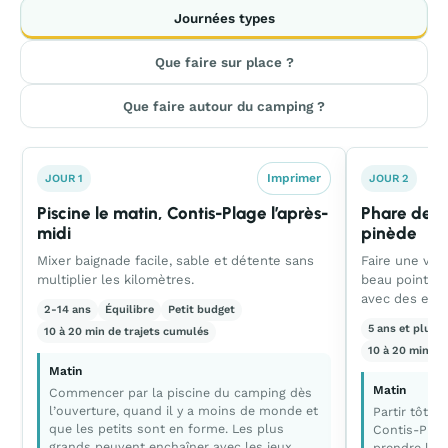
Journées types
Que faire sur place ?
Que faire autour du camping ?
Imprimer
JOUR 1
JOUR 2
Piscine le matin, Contis-Plage l’après-
Phare de C
midi
pinède
Mixer baignade facile, sable et détente sans
Faire une vrai
multiplier les kilomètres.
beau point de
avec des enfa
2-14 ans
Équilibre
Petit budget
5 ans et plus
10 à 20 min de trajets cumulés
10 à 20 min de
Matin
Matin
Commencer par la piscine du camping dès
l’ouverture, quand il y a moins de monde et
Partir tôt à
que les petits sont en forme. Les plus
Contis-Plage
grands peuvent enchaîner avec les jeux
prendre le 