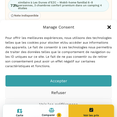
similaire à Les Dunes d’EZC – Mobil-home familial 6-8
73%
personnes, 3 chambres confort premium dans un camping 4
étoiles
Note indisponible
Manage Consent
Pour offrir les meilleures expériences, nous utilisons des technologies
telles que les cookies pour stocker et/ou accéder aux informations
des appareils. Le fait de consentir à ces technologies nous permettra
de traiter des données telles que le comportement de navigation ou
les ID uniques sur ce site. Le fait de ne pas consentir ou de retirer
Mentions légales
|
Politique
son consentement peut avoir un effet négatif sur certaines
de confidentialité
|
Conditions
caractéristiques et fonctions.
d’utilisation
|
Contact et
suggestions
|
Politique de
Accepter
cookies
Refuser
CampingPiscine.com
© 2026
Tous droits réservés
.
Voir les préférences
Comparer
Carte
Voir les prix
0
Cookie Policy
Privacy Policy
Legal Notice