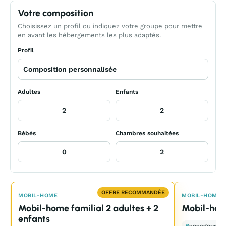
Votre composition
Choisissez un profil ou indiquez votre groupe pour mettre
en avant les hébergements les plus adaptés.
Profil
Adultes
Enfants
Bébés
Chambres souhaitées
OFFRE RECOMMANDÉE
MOBIL-HOME
MOBIL-HOME
Mobil-home familial 2 adultes + 2
Mobil-hom
enfants