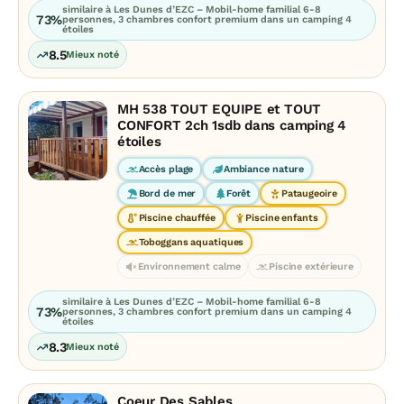
similaire à Les Dunes d’EZC – Mobil-home familial 6-8
73%
personnes, 3 chambres confort premium dans un camping 4
étoiles
8.5
Mieux noté
MH 538 TOUT EQUIPE et TOUT
CONFORT 2ch 1sdb dans camping 4
étoiles
Accès plage
Ambiance nature
Bord de mer
Forêt
Pataugeoire
Piscine chauffée
Piscine enfants
Toboggans aquatiques
Environnement calme
Piscine extérieure
similaire à Les Dunes d’EZC – Mobil-home familial 6-8
73%
personnes, 3 chambres confort premium dans un camping 4
étoiles
8.3
Mieux noté
Coeur Des Sables