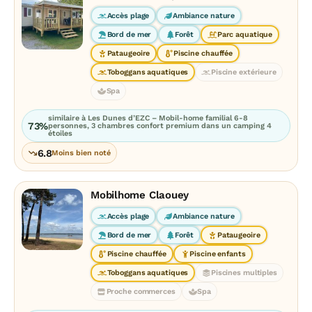
Accès plage
Ambiance nature
Bord de mer
Forêt
Parc aquatique
Pataugeoire
Piscine chauffée
Toboggans aquatiques
Piscine extérieure
Spa
similaire à Les Dunes d’EZC – Mobil-home familial 6-8
73%
personnes, 3 chambres confort premium dans un camping 4
étoiles
6.8
Moins bien noté
Mobilhome Claouey
Accès plage
Ambiance nature
Bord de mer
Forêt
Pataugeoire
Piscine chauffée
Piscine enfants
Toboggans aquatiques
Piscines multiples
Proche commerces
Spa