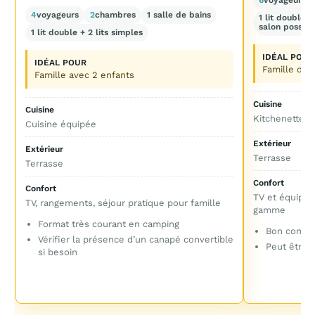
6
voyageurs
4
voyageurs
2
chambres
1 salle de bains
1 lit double 
salon possibl
1 lit double + 2 lits simples
IDÉAL POUR
IDÉAL POUR
Famille de 
Famille avec 2 enfants
Cuisine
Cuisine
Kitchenette o
Cuisine équipée
Extérieur
Extérieur
Terrasse
Terrasse
Confort
Confort
TV et équipem
TV, rangements, séjour pratique pour famille
gamme
Format très courant en camping
Bon compro
Vérifier la présence d’un canapé convertible
Peut être p
si besoin