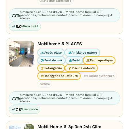
Piscine extérieure
similaire à Les Dunes d’EZC – Mobil-home familial 6-8
73%
personnes, 3 chambres confort premium dans un camping 4
étoiles
8.0
Mieux noté
Mobilhome 5 PLACES
Accès plage
Ambiance nature
Bord de mer
Forêt
Parc aquatique
Pataugeoire
Piscine enfants
Toboggans aquatiques
Piscine extérieure
Spa
similaire à Les Dunes d’EZC – Mobil-home familial 6-8
73%
personnes, 3 chambres confort premium dans un camping 4
étoiles
7.8
Mieux noté
Mobil Home 6-8p 3ch 2sb Clim