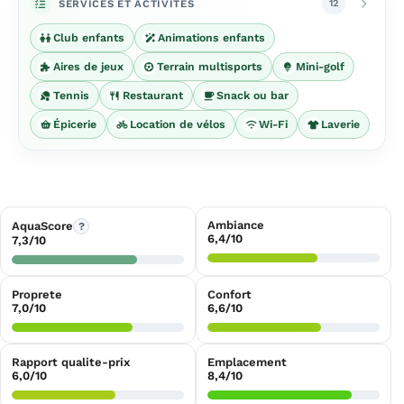
SERVICES ET ACTIVITÉS
12
Club enfants
Animations enfants
Aires de jeux
Terrain multisports
Mini-golf
Tennis
Restaurant
Snack ou bar
Épicerie
Location de vélos
Wi-Fi
Laverie
Ambiance
AquaScore
?
6,4/10
7,3/10
Proprete
Confort
7,0/10
6,6/10
Rapport qualite-prix
Emplacement
6,0/10
8,4/10