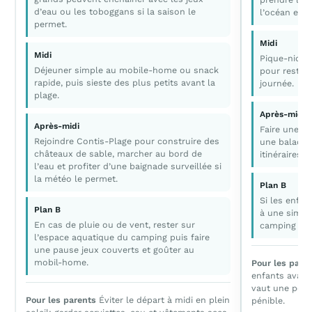
d’eau ou les toboggans si la saison le
l’océan et la
permet.
Midi
Midi
Pique-nique
Déjeuner simple au mobile-home ou snack
pour rester 
rapide, puis sieste des plus petits avant la
journée.
plage.
Après-midi
Après-midi
Faire une b
Rejoindre Contis-Plage pour construire des
une balade à
châteaux de sable, marcher au bord de
itinéraires f
l’eau et profiter d’une baignade surveillée si
la météo le permet.
Plan B
Si les enfant
Plan B
à une simple
En cas de pluie ou de vent, rester sur
camping pou
l’espace aquatique du camping puis faire
une pause jeux couverts et goûter au
mobil-home.
Pour les pare
enfants avant
vaut une petit
Pour les parents
Éviter le départ à midi en plein
pénible.