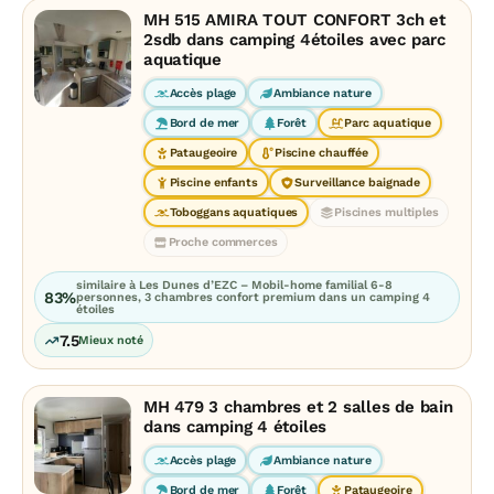
MH 515 AMIRA TOUT CONFORT 3ch et
2sdb dans camping 4étoiles avec parc
aquatique
Accès plage
Ambiance nature
Bord de mer
Forêt
Parc aquatique
Pataugeoire
Piscine chauffée
Piscine enfants
Surveillance baignade
Toboggans aquatiques
Piscines multiples
Proche commerces
similaire à Les Dunes d’EZC – Mobil-home familial 6-8
83%
personnes, 3 chambres confort premium dans un camping 4
étoiles
7.5
Mieux noté
MH 479 3 chambres et 2 salles de bain
dans camping 4 étoiles
Accès plage
Ambiance nature
Bord de mer
Forêt
Pataugeoire