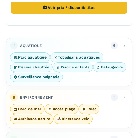
Voir prix / disponibilités
AQUATIQUE
6
Parc aquatique
Toboggans aquatiques
Piscine chauffée
Piscine enfants
Pataugeoire
Surveillance baignade
ENVIRONNEMENT
5
Bord de mer
Accès plage
Forêt
Ambiance nature
Itinérance vélo