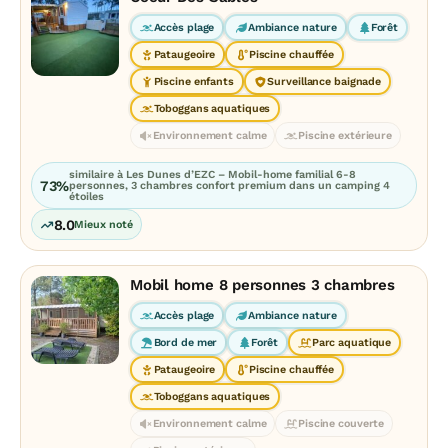
Accès plage
Ambiance nature
Forêt
Pataugeoire
Piscine chauffée
Piscine enfants
Surveillance baignade
Toboggans aquatiques
Environnement calme
Piscine extérieure
similaire à Les Dunes d’EZC – Mobil-home familial 6-8
73%
personnes, 3 chambres confort premium dans un camping 4
étoiles
8.0
Mieux noté
Mobil home 8 personnes 3 chambres
Accès plage
Ambiance nature
Bord de mer
Forêt
Parc aquatique
Pataugeoire
Piscine chauffée
Toboggans aquatiques
Environnement calme
Piscine couverte