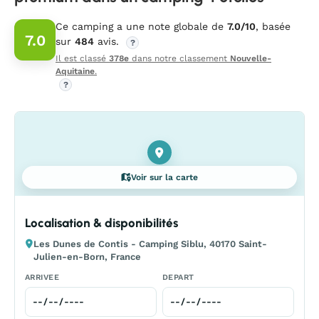
Ce camping a une note globale de
7.0/10
, basée
7.0
sur
484
avis.
?
Il est classé
378e
dans notre classement
Nouvelle-
Aquitaine
.
?
Voir sur la carte
Localisation & disponibilités
Les Dunes de Contis - Camping Siblu, 40170 Saint-
Julien-en-Born, France
ARRIVEE
DEPART