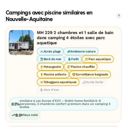
Campings avec piscine similaires en
?
Nouvelle-Aquitaine
MH 229 2 chambres et 1 salle de bain
dans camping 4 étoiles avec parc
aquatique
Accès plage
Ambiance nature
Bord de mer
Forêt
Parc aquatique
Pataugeoire
Piscine chauffée
Piscine enfants
Surveillance baignade
Toboggans aquatiques
Accès facile
Jeux d'eau
similaire à Les Dunes d’EZC – Mobil-home familial 6-8
83%
personnes, 3 chambres confort premium dans un camping 4
étoiles
8.0
Mieux noté