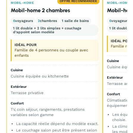
OFFRE RECOMMANDÉE
MOBIL-HOME
MOBIL-HOME
Mobil-home 2 chambres
Mobil-hom
6
voyageurs
2
chambres
1 salle de bains
6
voyageurs
1 lit double + 2 lits simples + couchage
1 lit double 
d’appoint selon modèle
IDÉAL POUR
IDÉAL POUR
Famille rec
Famille de 4 personnes ou couple avec
enfants
Cuisine
Cuisine équip
Cuisine
Cuisine équipée ou kitchenette
Extérieur
Terrasse amé
Extérieur
Terrasse privative
Confort
Climatisation 
Confort
équipements 
TV, coin séjour, rangements, prestations
Les équipe
variables selon gamme
choisie.
La capacité réelle dépend du modèle exact.
La climatis
Le couchage salon peut être présent selon
les modèle