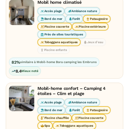
Mobil home climatisé
Accès plage
Ambiance nature
Bord de mer
Forêt
Pataugeoire
Piscine couverte
Piscine extérieure
Près de sites touristiques
Toboggans aquatiques
Jeux d'eau
Piscine enfants
82%
similaire à Mobil-home Bora camping les Embruns
8.4
Mieux noté
Mobil-home confort – Camping 4
étoiles – Clim et plage
Accès plage
Ambiance nature
Bord de mer
Forêt
Pataugeoire
Piscine chauffée
Piscine couverte
Spa
Toboggans aquatiques