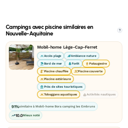
Campings avec piscine similaires en
?
Nouvelle-Aquitaine
Mobil-home Lège-Cap-Ferret
Accès plage
Ambiance nature
Bord de mer
Forêt
Pataugeoire
Piscine chauffée
Piscine couverte
Piscine extérieure
Près de sites touristiques
Toboggans aquatiques
Activités nautiques
91%
similaire à Mobil-home Bora camping les Embruns
10.0
Mieux noté