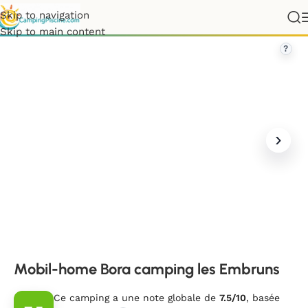
Skip to navigation
uitaine
»
Gironde
»
Mobil-home Bora camping les Embruns
Skip to main content
?
Mobil-home Bora camping les Embruns
Ce camping a une note globale de
7.5/10
, basée