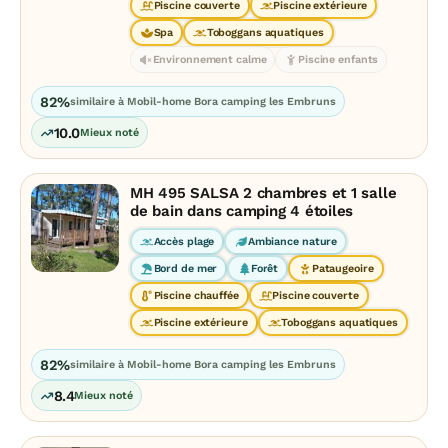
Piscine couverte
Piscine extérieure
Spa
Toboggans aquatiques
Environnement calme
Piscine enfants
82%
similaire à Mobil-home Bora camping les Embruns
10.0
Mieux noté
MH 495 SALSA 2 chambres et 1 salle
de bain dans camping 4 étoiles
Accès plage
Ambiance nature
Bord de mer
Forêt
Pataugeoire
Piscine chauffée
Piscine couverte
Piscine extérieure
Toboggans aquatiques
82%
similaire à Mobil-home Bora camping les Embruns
8.4
Mieux noté