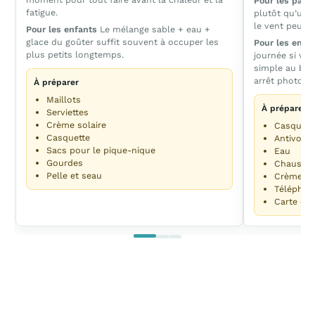
Pour les pare
fatigue.
plutôt qu’une 
le vent peut f
Pour les enfants
Le mélange sable + eau +
glace du goûter suffit souvent à occuper les
Pour les enfa
plus petits longtemps.
journée si vo
simple au bou
arrêt photo.
À préparer
Maillots
À préparer
Serviettes
Crème solaire
Casques
Casquette
Antivols
Sacs pour le pique-nique
Eau
Gourdes
Chaussur
Pelle et seau
Crème so
Téléphon
Carte ou 