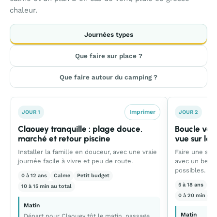
chaleur.
Journées types
Que faire sur place ?
Que faire autour du camping ?
Imprimer
JOUR 1
JOUR 2
Claouey tranquille : plage douce,
Boucle vélo
marché et retour piscine
vue sur la 
Installer la famille en douceur, avec une vraie
Faire une sort
journée facile à vivre et peu de route.
avec un bel o
possibles.
0 à 12 ans
Calme
Petit budget
5 à 18 ans
Éq
10 à 15 min au total
0 à 20 min sel
Matin
Matin
Départ pour Claouey tôt le matin, passage