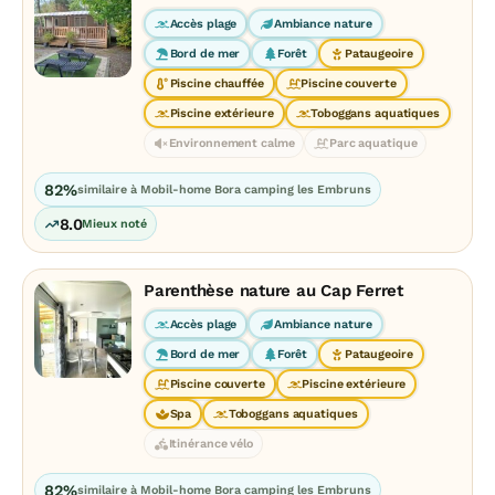
Accès plage
Ambiance nature
Bord de mer
Forêt
Pataugeoire
Piscine chauffée
Piscine couverte
Piscine extérieure
Toboggans aquatiques
Environnement calme
Parc aquatique
82%
similaire à Mobil-home Bora camping les Embruns
8.0
Mieux noté
Parenthèse nature au Cap Ferret
Accès plage
Ambiance nature
Bord de mer
Forêt
Pataugeoire
Piscine couverte
Piscine extérieure
Spa
Toboggans aquatiques
Itinérance vélo
82%
similaire à Mobil-home Bora camping les Embruns