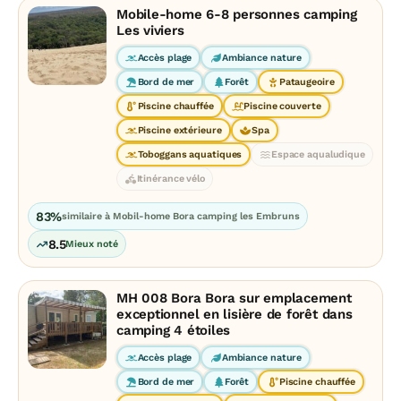
Mobile-home 6-8 personnes camping
Les viviers
Accès plage
Ambiance nature
Bord de mer
Forêt
Pataugeoire
Piscine chauffée
Piscine couverte
Piscine extérieure
Spa
Toboggans aquatiques
Espace aqualudique
Itinérance vélo
83%
similaire à Mobil-home Bora camping les Embruns
8.5
Mieux noté
MH 008 Bora Bora sur emplacement
exceptionnel en lisière de forêt dans
camping 4 étoiles
Accès plage
Ambiance nature
Bord de mer
Forêt
Piscine chauffée