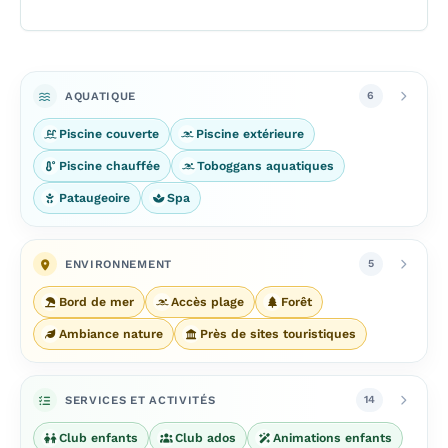
AQUATIQUE
6
Piscine couverte
Piscine extérieure
Piscine chauffée
Toboggans aquatiques
Pataugeoire
Spa
ENVIRONNEMENT
5
Bord de mer
Accès plage
Forêt
Ambiance nature
Près de sites touristiques
SERVICES ET ACTIVITÉS
14
Club enfants
Club ados
Animations enfants