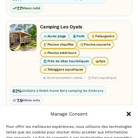
7.7
Mieux noté
Camping Les Oyats
Accès plage
Forêt
Pataugeoire
Piscine chauffée
Piscine couverte
Piscine extérieure
Près de sites touristiques
Spa
Toboggans aquatiques
Environnement calme
Parc aquatique
82%
similaire à Mobil-home Bora camping les Embruns
7.5
Même note
Manage Consent
Pour offrir les meilleures expériences, nous utilisons des technologies
telles que les cookies pour stocker et/ou accéder aux informations
des appareils. Le fait de consentir à ces technologies nous permettra