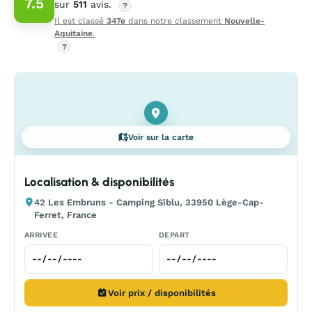
7.5
sur
511
avis.
?
Il est classé
347e
dans notre classement
Nouvelle-
Aquitaine
.
?
Voir sur la carte
Localisation & disponibilités
42 Les Embruns - Camping Siblu, 33950 Lège-Cap-
Ferret, France
ARRIVEE
DEPART
Voir prix / disponibilités