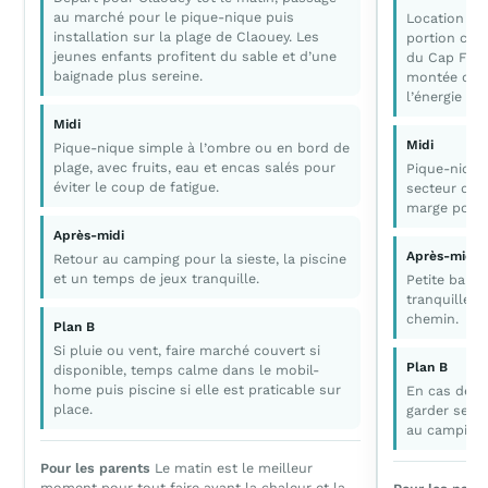
au marché pour le pique-nique puis
Location de
installation sur la plage de Claouey. Les
portion cour
jeunes enfants profitent du sable et d’une
du Cap Ferre
baignade plus sereine.
montée ou la
l’énergie de
Midi
Midi
Pique-nique simple à l’ombre ou en bord de
plage, avec fruits, eau et encas salés pour
Pique-nique
éviter le coup de fatigue.
secteur du 
marge pour l
Après-midi
Après-midi
Retour au camping pour la sieste, la piscine
et un temps de jeux tranquille.
Petite balad
tranquille e
chemin.
Plan B
Si pluie ou vent, faire marché couvert si
Plan B
disponible, temps calme dans le mobil-
home puis piscine si elle est praticable sur
En cas de fa
place.
garder seule
au camping.
Pour les parents
Le matin est le meilleur
moment pour tout faire avant la chaleur et la