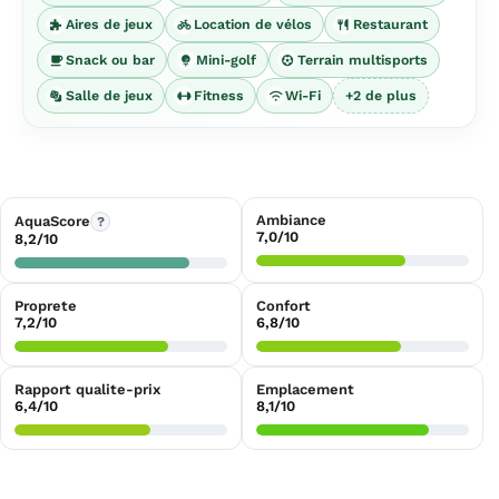
Aires de jeux
Location de vélos
Restaurant
Snack ou bar
Mini-golf
Terrain multisports
Salle de jeux
Fitness
Wi-Fi
+2 de plus
Ambiance
AquaScore
?
7,0/10
8,2/10
Proprete
Confort
7,2/10
6,8/10
Rapport qualite-prix
Emplacement
6,4/10
8,1/10