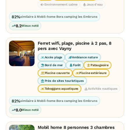
Environnement calme
Jeux d'eau
82%
similaire à Mobil-home Bora camping les Embruns
8.2
Mieux noté
Ferret wifi, plage, piscine à 2 pas, 8
pers avec Vayny
Accès plage
Ambiance nature
Bord de mer
Forêt
Pataugeoire
Piscine couverte
Piscine extérieure
Près de sites touristiques
Toboggans aquatiques
Activités nautiques
82%
similaire à Mobil-home Bora camping les Embruns
8.0
Mieux noté
Mobil home 8 personnes 3 chambres