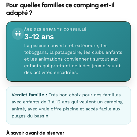
Pour quelles familles ce camping est-il
adapté ?
ÂGE DES ENFANTS CONSEILLÉ
3-12 ans
La piscine couverte et extérieure, les
toboggans, la pataugeoire, les clubs enfants
et les animations conviennent surtout aux
enfants qui profitent déjà des jeux d’eau et
des activités encadrées.
Verdict famille :
Très bon choix pour des familles
avec enfants de 3 à 12 ans qui veulent un camping
animé, avec vraie offre piscine et accès facile aux
plages du bassin.
À savoir avant de réserver