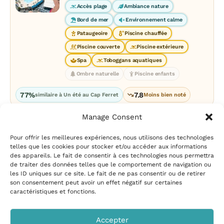
Accès plage
Ambiance nature
Bord de mer
Environnement calme
Pataugeoire
Piscine chauffée
Piscine couverte
Piscine extérieure
Spa
Toboggans aquatiques
Ombre naturelle
Piscine enfants
77%
7.8
similaire à Un été au Cap Ferret
Moins bien noté
Manage Consent
Pour offrir les meilleures expériences, nous utilisons des technologies
telles que les cookies pour stocker et/ou accéder aux informations
des appareils. Le fait de consentir à ces technologies nous permettra
de traiter des données telles que le comportement de navigation ou
les ID uniques sur ce site. Le fait de ne pas consentir ou de retirer
Mentions légales
|
Politique
son consentement peut avoir un effet négatif sur certaines
de confidentialité
|
Conditions
caractéristiques et fonctions.
d’utilisation
|
Contact et
suggestions
|
Politique de
Accepter