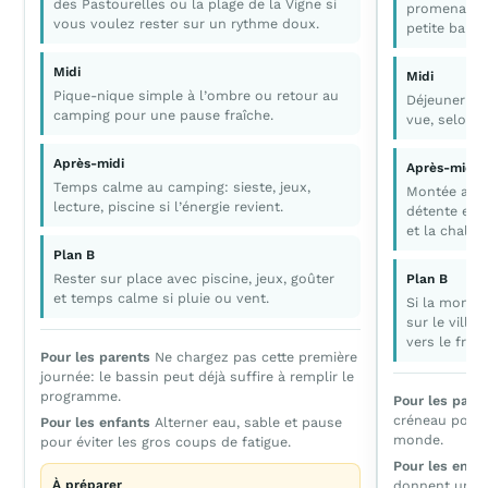
des Pastourelles ou la plage de la Vigne si
promenade ve
vous voulez rester sur un rythme doux.
petite bala
Midi
Midi
Pique-nique simple à l’ombre ou retour au
Déjeuner su
camping pour une pause fraîche.
vue, selon l
Après-midi
Après-midi
Temps calme au camping: sieste, jeux,
Montée au p
lecture, piscine si l’énergie revient.
détente en t
et la chaleur
Plan B
Rester sur place avec piscine, jeux, goûter
Plan B
et temps calme si pluie ou vent.
Si la montée
sur le villa
vers le fron
Pour les parents
Ne chargez pas cette première
journée: le bassin peut déjà suffire à remplir le
programme.
Pour les pare
créneau pour 
Pour les enfants
Alterner eau, sable et pause
monde.
pour éviter les gros coups de fatigue.
Pour les enfa
À préparer
donnent un vra