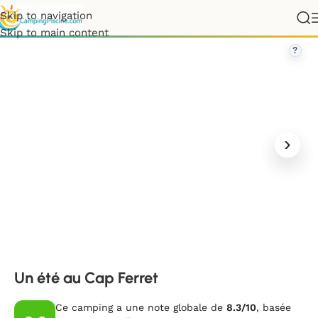
Skip to navigation
ance
»
Nouvelle-Aquitaine
»
Gironde
»
Un été au Cap Ferret
Skip to main content
?
Un été au Cap Ferret
Ce camping a une note globale de
8.3/10
, basée