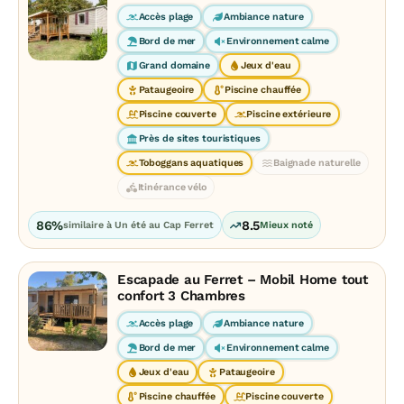
Accès plage
Ambiance nature
Bord de mer
Environnement calme
Grand domaine
Jeux d'eau
Pataugeoire
Piscine chauffée
Piscine couverte
Piscine extérieure
Près de sites touristiques
Toboggans aquatiques
Baignade naturelle
Itinérance vélo
86%
8.5
similaire à Un été au Cap Ferret
Mieux noté
Escapade au Ferret – Mobil Home tout
confort 3 Chambres
Accès plage
Ambiance nature
Bord de mer
Environnement calme
Jeux d'eau
Pataugeoire
Piscine chauffée
Piscine couverte