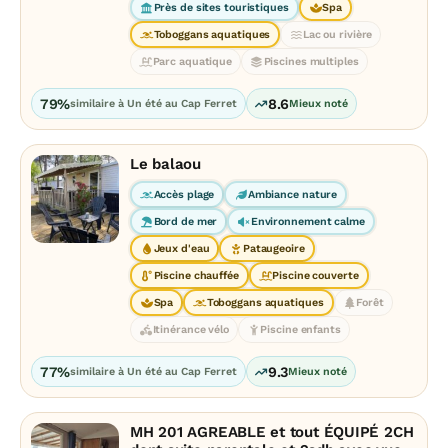
Près de sites touristiques
Spa
Toboggans aquatiques
Lac ou rivière
Parc aquatique
Piscines multiples
79%
8.6
similaire à Un été au Cap Ferret
Mieux noté
Le balaou
Accès plage
Ambiance nature
Bord de mer
Environnement calme
Jeux d'eau
Pataugeoire
Piscine chauffée
Piscine couverte
Spa
Toboggans aquatiques
Forêt
Itinérance vélo
Piscine enfants
77%
9.3
similaire à Un été au Cap Ferret
Mieux noté
MH 201 AGREABLE et tout ÉQUIPÉ 2CH