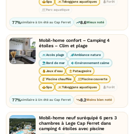
Spa
Toboggans aquatiques
Forêt
Parc aquatique
77%
8.6
similaire à Un été au Cap Ferret
Mieux noté
Mobil-home confort – Camping 4
étoiles – Clim et plage
Accès plage
Ambiance nature
Bord de mer
Environnement calme
Jeux d'eau
Pataugeoire
Piscine chauffée
Piscine couverte
Spa
Toboggans aquatiques
Forêt
77%
8.2
similaire à Un été au Cap Ferret
Moins bien noté
Mobil-home neuf suréquipé 6 pers 3
chambres à Lege Cap Ferret dans
camping 4 étoiles avec piscine