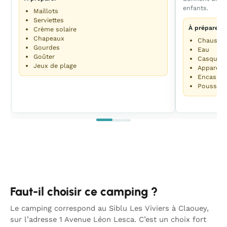
enfants.
Maillots
Serviettes
À préparer
Crème solaire
Chapeaux
Chaussur
Gourdes
Eau
Goûter
Casquett
Jeux de plage
Appareil
Encas
Poussett
Faut-il choisir ce camping ?
Le camping correspond au Siblu Les Viviers à Claouey,
sur l’adresse 1 Avenue Léon Lesca. C’est un choix fort