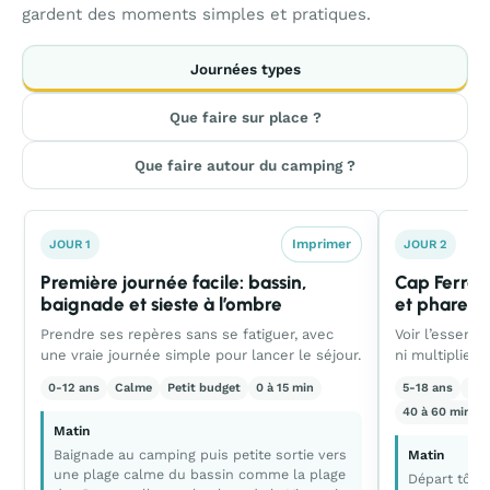
gardent des moments simples et pratiques.
Journées types
Que faire sur place ?
Que faire autour du camping ?
Imprimer
JOUR 1
JOUR 2
Première journée facile: bassin,
Cap Ferret 
baignade et sieste à l’ombre
et phare
Prendre ses repères sans se fatiguer, avec
Voir l’essenti
une vraie journée simple pour lancer le séjour.
ni multiplier l
0-12 ans
Calme
Petit budget
0 à 15 min
5-18 ans
Équ
40 à 60 min al
Matin
Baignade au camping puis petite sortie vers
Matin
une plage calme du bassin comme la plage
Départ tôt p