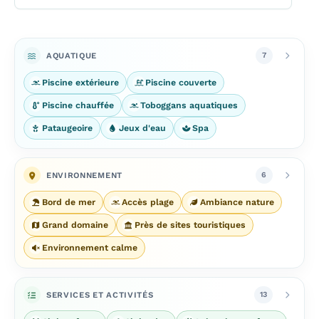
AQUATIQUE
7
Piscine extérieure
Piscine couverte
Piscine chauffée
Toboggans aquatiques
Pataugeoire
Jeux d'eau
Spa
ENVIRONNEMENT
6
Bord de mer
Accès plage
Ambiance nature
Grand domaine
Près de sites touristiques
Environnement calme
SERVICES ET ACTIVITÉS
13