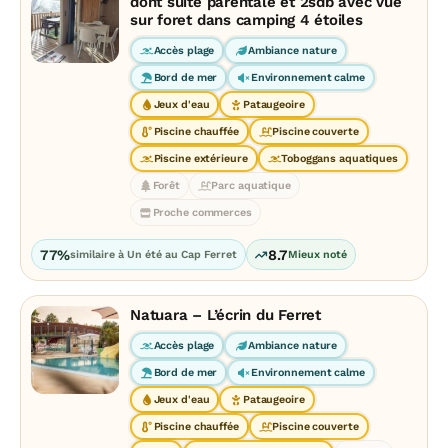
dont suite parentale et 2sdb avec vue
sur foret dans camping 4 étoiles
Accès plage
Ambiance nature
Bord de mer
Environnement calme
Jeux d'eau
Pataugeoire
Piscine chauffée
Piscine couverte
Piscine extérieure
Toboggans aquatiques
Forêt
Parc aquatique
Proche commerces
77%
8.7
similaire à Un été au Cap Ferret
Mieux noté
Natuara – L’écrin du Ferret
Accès plage
Ambiance nature
Bord de mer
Environnement calme
Jeux d'eau
Pataugeoire
Piscine chauffée
Piscine couverte