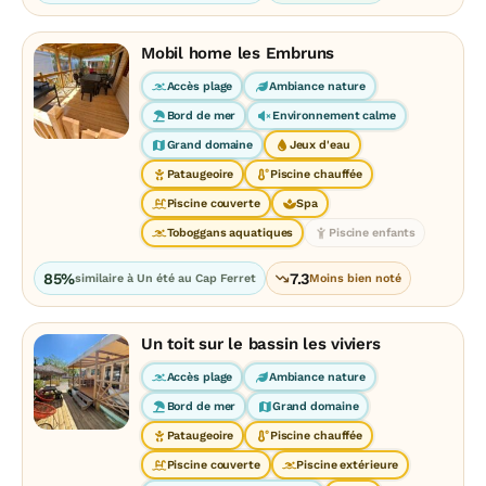
Mobil home les Embruns
Accès plage
Ambiance nature
Bord de mer
Environnement calme
Grand domaine
Jeux d'eau
Pataugeoire
Piscine chauffée
Piscine couverte
Spa
Toboggans aquatiques
Piscine enfants
85%
7.3
similaire à Un été au Cap Ferret
Moins bien noté
Un toit sur le bassin les viviers
Accès plage
Ambiance nature
Bord de mer
Grand domaine
Pataugeoire
Piscine chauffée
Piscine couverte
Piscine extérieure