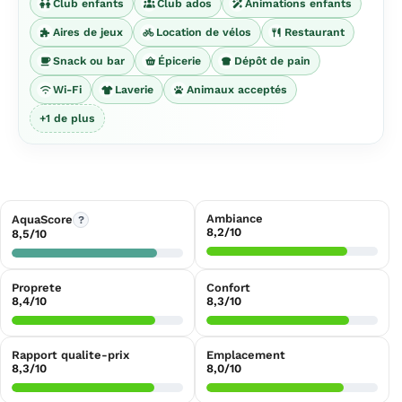
Club enfants
Club ados
Animations enfants
Aires de jeux
Location de vélos
Restaurant
Snack ou bar
Épicerie
Dépôt de pain
Wi-Fi
Laverie
Animaux acceptés
+1 de plus
Ambiance
AquaScore
?
8,2/10
8,5/10
Proprete
Confort
8,4/10
8,3/10
Rapport qualite-prix
Emplacement
8,3/10
8,0/10