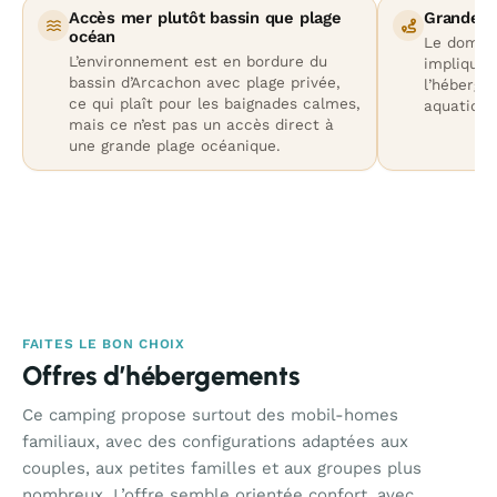
Accès mer plutôt bassin que plage
Grande s
océan
Le domain
L’environnement est en bordure du
impliquer
bassin d’Arcachon avec plage privée,
l’héberge
ce qui plaît pour les baignades calmes,
aquatique
mais ce n’est pas un accès direct à
une grande plage océanique.
FAITES LE BON CHOIX
Offres d’hébergements
Ce camping propose surtout des mobil-homes
familiaux, avec des configurations adaptées aux
couples, aux petites familles et aux groupes plus
nombreux. L’offre semble orientée confort, avec