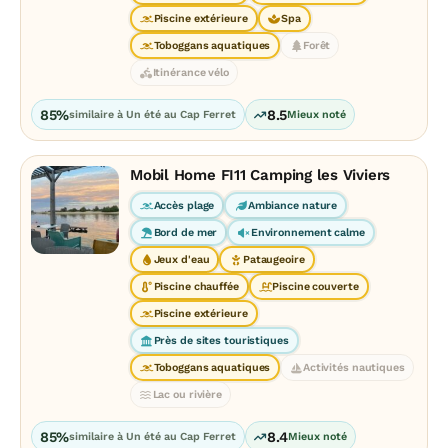
Piscine extérieure
Spa
Toboggans aquatiques
Forêt
Itinérance vélo
85%
8.5
similaire à Un été au Cap Ferret
Mieux noté
Mobil Home FI11 Camping les Viviers
Accès plage
Ambiance nature
Bord de mer
Environnement calme
Jeux d'eau
Pataugeoire
Piscine chauffée
Piscine couverte
Piscine extérieure
Près de sites touristiques
Toboggans aquatiques
Activités nautiques
Lac ou rivière
85%
8.4
similaire à Un été au Cap Ferret
Mieux noté