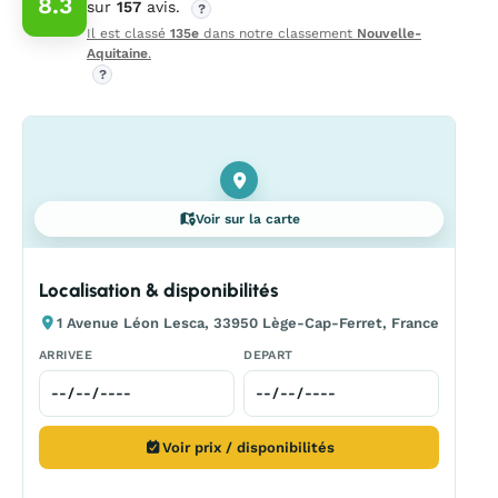
8.3
sur
157
avis.
?
Il est classé
135e
dans notre classement
Nouvelle-
Aquitaine
.
?
Voir sur la carte
Localisation & disponibilités
1 Avenue Léon Lesca, 33950 Lège-Cap-Ferret, France
ARRIVEE
DEPART
Voir prix / disponibilités