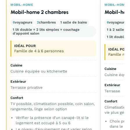
E
MOBIL-HOME
MOBIL-HOME
Mobil-home 2 chambres
Mobil-hom
6
voyageurs
2
chambres
1 salle de bains
6
voyageurs
1 lit double + 2 lits simples + couchage
1 à 2 salles d
d'appoint salon
1 lit double +
IDÉAL POUR
IDÉAL POUR
Famille de 4 à 6 personnes
Famille nom
Cuisine
Cuisine
Cuisine équipée ou kitchenette
Cuisine équip
Extérieur
Extérieur
Terrasse privative
Terrasse
Confort
Confort
TV possible, climatisation possible, coin salon,
Climatisation
rangements, linge selon option
vie plus géné
Vérifier la présence d'un canapé-lit si le
Choix prat
logement est occupé à 5 ou 6
dans le sa
Le niveau d'équipement peut varier selon