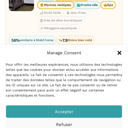
Piscines multiples
Proche ville
Spa
Accès facile
Jeux d'eau
Près de sites touristiques
Toboggans aquatiques
56%
7.9
similaire à Mobil home
Moins bien noté
Manage Consent
Pour offrir les meilleures expériences, nous utilisons des technologies
telles que les cookies pour stocker et/ou accéder aux informations
des appareils. Le fait de consentir à ces technologies nous permettra
de traiter des données telles que le comportement de navigation ou
les ID uniques sur ce site. Le fait de ne pas consentir ou de retirer
Mentions légales
|
Politique
son consentement peut avoir un effet négatif sur certaines
de confidentialité
|
Conditions
caractéristiques et fonctions.
d’utilisation
|
Contact et
suggestions
|
Politique de
Accepter
cookies
Refuser