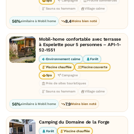
Spa
Campagne
Proche commerces
Sauna ou hammam
Village calme
56%
8.4
similaire à Mobil home
Moins bien noté
Mobil-home confortable avec terrasse
à Espelette pour 5 personnes – API-1-
52-1551
Environnement calme
Forêt
Piscine chauffée
Piscine couverte
Spa
Campagne
Près de sites touristiques
Sauna ou hammam
Village calme
56%
7.9
similaire à Mobil home
Moins bien noté
Camping du Domaine de la Forge
Forêt
Piscine chauffée