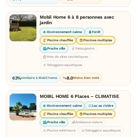
Mobil Home 6 à 8 personnes avec
jardin
Environnement calme
Forêt
Piscine chauffée
Piscines multiples
Proche ville
Pataugeoire
Près de sites touristiques
Toboggans aquatiques
63%
8.0
similaire à Mobil home
Moins bien noté
MOBIL HOME 6 Places – CLIMATISE
Environnement calme
Lac ou rivière
Piscine chauffée
Piscines multiples
Proche ville
Ambiance nature
Piscine extérieure
Toboggans aquatiques