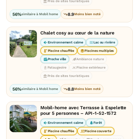
Près de sites touristiques
56%
8.9
similaire à Mobil home
Moins bien noté
Chalet cosy au cœur de la nature
Environnement calme
Lac ou rivière
Piscine chauffée
Piscines multiples
Proche ville
Ambiance nature
Pataugeoire
Piscine extérieure
Près de sites touristiques
56%
8.8
similaire à Mobil home
Moins bien noté
Mobil-home avec Terrasse à Espelette
pour 5 personnes – API-1-52-1572
Environnement calme
Forêt
Piscine chauffée
Piscine couverte