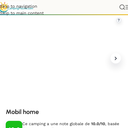
Skip to navigation
France
»
Nouvelle-Aquitaine
»
Landes
»
Mobil home
Skip to main content
?
Mobil home
Ce camping a une note globale de
10.0/10
, basée