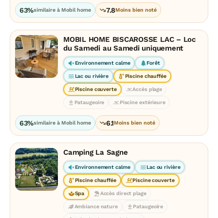
63%
7.8
similaire à Mobil home
Moins bien noté
MOBIL HOME BISCAROSSE LAC – Loc
du Samedi au Samedi uniquement
Environnement calme
Forêt
Lac ou rivière
Piscine chauffée
Piscine couverte
Accès plage
Pataugeoire
Piscine extérieure
63%
6.1
similaire à Mobil home
Moins bien noté
Camping La Sagne
Environnement calme
Lac ou rivière
Piscine chauffée
Piscine couverte
Spa
Accès direct plage
Ambiance nature
Pataugeoire