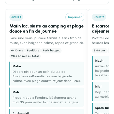
Imprimer
JOUR 1
JOUR 2
Matin lac, sieste au camping et plage
Biscarrosse
douce en fin de journée
déjeuner et
Faire une vraie journée familiale sans trop de
Profiter de l'
route, avec baignade calme, repos et grand air.
heures les pl
0-10 ans
Équilibre
Petit budget
6-18 ans
Act
20 à 40 min au total
Matin
Arriver tôt 
Matin
baignade, c
Départ tôt pour un coin du lac de
le sable ava
Biscarrosse-Parentis ou une baignade
calme, avec plage courte et jeux dans l'eau.
Midi
Déjeuner sur
Midi
au mobil-ho
Pique-nique à l'ombre, idéalement avant
midi 30 pour éviter la chaleur et la fatigue.
Après-midi
Temps calme
Après-midi