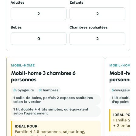
Adultes
Enfants
Bébés
Chambres souhaitées
E
MOBIL-HOME
MOBIL-HOME
Mobil-home 3 chambres 6
Mobil-hom
personnes
personnes
6
voyageurs
3
chambres
5
voyageurs
1 salle de bains, parfois 2 espaces sanitaires
1 lit double +
selon la version
d’appoint
1 lit double + 4 lits simples, ou équivalent
selon l’agencement
IDÉAL POUR
Famille 2 a
+ 2 enfants
IDÉAL POUR
Famille 4 à 6 personnes, séjour long,