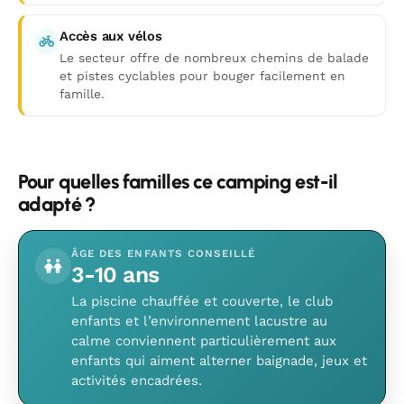
Accès aux vélos
Le secteur offre de nombreux chemins de balade
et pistes cyclables pour bouger facilement en
famille.
Pour quelles familles ce camping est-il
adapté ?
ÂGE DES ENFANTS CONSEILLÉ
3-10 ans
La piscine chauffée et couverte, le club
enfants et l’environnement lacustre au
calme conviennent particulièrement aux
enfants qui aiment alterner baignade, jeux et
activités encadrées.