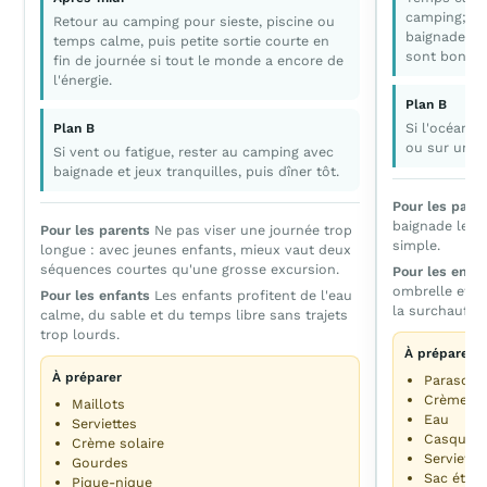
camping; po
Retour au camping pour sieste, piscine ou
baignade en 
temps calme, puis petite sortie courte en
sont bonnes
fin de journée si tout le monde a encore de
l'énergie.
Plan B
Si l'océan e
Plan B
ou sur un t
Si vent ou fatigue, rester au camping avec
baignade et jeux tranquilles, puis dîner tôt.
Pour les pare
baignade le m
Pour les parents
Ne pas viser une journée trop
simple.
longue : avec jeunes enfants, mieux vaut deux
séquences courtes qu'une grosse excursion.
Pour les enfa
ombrelle et d
Pour les enfants
Les enfants profitent de l'eau
la surchauffe.
calme, du sable et du temps libre sans trajets
trop lourds.
À préparer
À préparer
Parasol o
Crème sol
Maillots
Eau
Serviettes
Casquett
Crème solaire
Serviette
Gourdes
Sac étan
Pique-nique