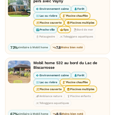
pers avec Vayny
Environnement calme
Forêt
Lac ou rivière
Piscine chauffée
Piscine couverte
Piscines multiples
Proche ville
Spa
Bord de mer
Pataugeoire
Toboggans aquatiques
73%
7.8
similaire à Mobil home
Moins bien noté
Mobil home 532 au bord du Lac de
Biscarrosse
Environnement calme
Forêt
Lac ou rivière
Piscine chauffée
Piscine couverte
Piscines multiples
Ambiance nature
Piscine enfants
Toboggans aquatiques
67%
8.5
similaire à Mobil home
Moins bien noté