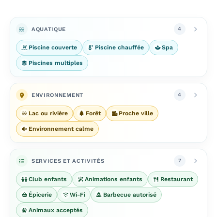
AQUATIQUE
4
Piscine couverte
Piscine chauffée
Spa
Piscines multiples
ENVIRONNEMENT
4
Lac ou rivière
Forêt
Proche ville
Environnement calme
SERVICES ET ACTIVITÉS
7
Club enfants
Animations enfants
Restaurant
Épicerie
Wi-Fi
Barbecue autorisé
Animaux acceptés