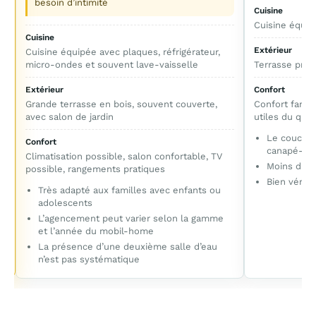
besoin d’intimité
Cuisine
Cuisine équip
Cuisine
Extérieur
Cuisine équipée avec plaques, réfrigérateur,
micro-ondes et souvent lave-vaisselle
Terrasse priva
Extérieur
Confort
Grande terrasse en bois, souvent couverte,
Confort famil
avec salon de jardin
utiles du quot
e
Le couchag
Confort
canapé-lit
Climatisation possible, salon confortable, TV
Moins d’in
possible, rangements pratiques
Bien vérifi
Très adapté aux familles avec enfants ou
adolescents
L’agencement peut varier selon la gamme
et l’année du mobil-home
La présence d’une deuxième salle d’eau
n’est pas systématique