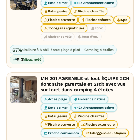
Bord de mer
Environnement calme
Pataugeoire
Piscine chauffée
Piscine couverte
Piscine enfants
Spa
Toboggans aquatiques
Forêt
Itinérance vélo
Jeux d'eau
67%
similaire à Mobil-home plage à pied – Camping 4 étoiles
9.3
Mieux noté
MH 201 AGREABLE et tout ÉQUIPÉ 2CH
dont suite parentale et 2sdb avec vue
sur foret dans camping 4 étoiles
Accès plage
Ambiance nature
Bord de mer
Environnement calme
Pataugeoire
Piscine chauffée
Piscine couverte
Piscine extérieure
Proche commerces
Toboggans aquatiques