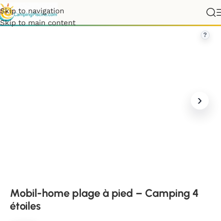
Skip to navigation
ne
»
Landes
»
Mobil-home plage à pied – Camping 4 étoiles
Skip to main content
?
Mobil-home plage à pied – Camping 4
étoiles