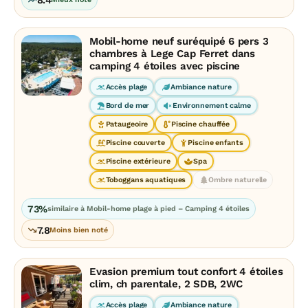
Mobil-home neuf suréquipé 6 pers 3
chambres à Lege Cap Ferret dans
camping 4 étoiles avec piscine
Accès plage
Ambiance nature
Bord de mer
Environnement calme
Pataugeoire
Piscine chauffée
Piscine couverte
Piscine enfants
Piscine extérieure
Spa
Toboggans aquatiques
Ombre naturelle
73%
similaire à Mobil-home plage à pied – Camping 4 étoiles
7.8
Moins bien noté
Evasion premium tout confort 4 étoiles
clim, ch parentale, 2 SDB, 2WC
Accès plage
Ambiance nature