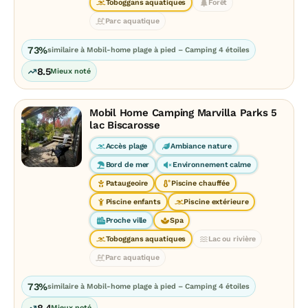
Toboggans aquatiques
Forêt
Parc aquatique
73%
similaire à Mobil-home plage à pied – Camping 4 étoiles
8.5
Mieux noté
Mobil Home Camping Marvilla Parks 5
lac Biscarosse
Accès plage
Ambiance nature
Bord de mer
Environnement calme
Pataugeoire
Piscine chauffée
Piscine enfants
Piscine extérieure
Proche ville
Spa
Toboggans aquatiques
Lac ou rivière
Parc aquatique
73%
similaire à Mobil-home plage à pied – Camping 4 étoiles
8.4
Mieux noté