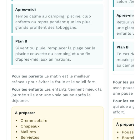
selon l’éner
Après-midi
Après-midi
Temps calme au camping: piscine, club
enfants ou repos pendant que les plus
Retour vers
grands profitent des toboggans.
une glace o
enfants veu
Plan B
Plan B
Si vent ou pluie, remplacer la plage par la
piscine couverte du camping et une fin
En cas de pl
d’après-midi aux animations.
musée-prieu
au camping.
Pour les parents
Le matin est le meilleur
créneau pour éviter la foule et le soleil fort.
Pour les pare
avec poussette
Pour les enfants
Les enfants tiennent mieux la
une pause régu
journée s’ils ont une vraie pause après le
déjeuner.
Pour les enfa
qui aide à gar
effort.
À préparer
Crème solaire
À préparer
Chapeaux
Maillots
Poussett
Serviettes
Bouteille