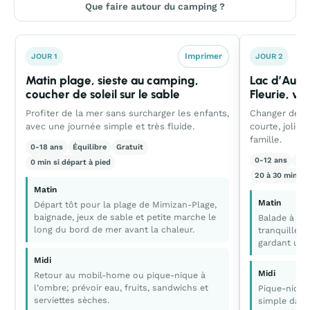
Que faire autour du camping ?
Imprimer
JOUR 1
JOUR 2
Matin plage, sieste au camping,
Lac d’Aure
coucher de soleil sur le sable
Fleurie, ve
Profiter de la mer sans surcharger les enfants,
Changer de dé
avec une journée simple et très fluide.
courte, jolie 
famille.
0-18 ans
Équilibre
Gratuit
0-12 ans
Ca
0 min si départ à pied
20 à 30 min al
Matin
Matin
Départ tôt pour la plage de Mimizan-Plage,
baignade, jeux de sable et petite marche le
Balade à la
long du bord de mer avant la chaleur.
tranquille a
gardant un r
Midi
Midi
Retour au mobil-home ou pique-nique à
l’ombre; prévoir eau, fruits, sandwichs et
Pique-nique
serviettes sèches.
simple dans