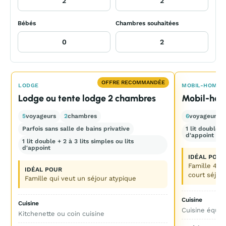
Bébés
Chambres souhaitées
OFFRE RECOMMANDÉE
LODGE
MOBIL-HOME
Lodge ou tente lodge 2 chambres
Mobil-hom
5
voyageurs
2
chambres
6
voyageurs
Parfois sans salle de bains privative
1 lit double 
d'appoint pos
1 lit double + 2 à 3 lits simples ou lits
d'appoint
IDÉAL POUR
Famille 4 p
IDÉAL POUR
court séjou
Famille qui veut un séjour atypique
Cuisine
Cuisine
Cuisine équip
Kitchenette ou coin cuisine