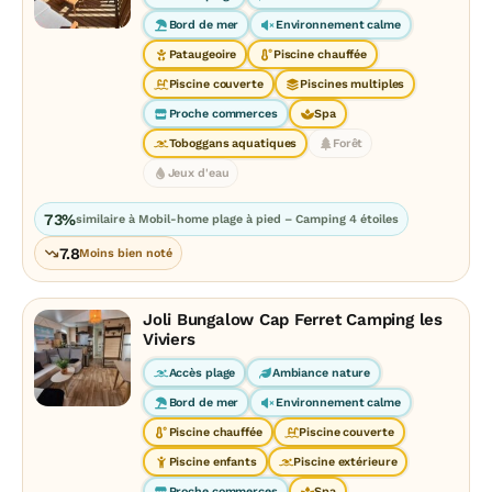
Bord de mer
Environnement calme
Pataugeoire
Piscine chauffée
Piscine couverte
Piscines multiples
Proche commerces
Spa
Toboggans aquatiques
Forêt
Jeux d'eau
73%
similaire à Mobil-home plage à pied – Camping 4 étoiles
7.8
Moins bien noté
Joli Bungalow Cap Ferret Camping les
Viviers
Accès plage
Ambiance nature
Bord de mer
Environnement calme
Piscine chauffée
Piscine couverte
Piscine enfants
Piscine extérieure
Proche commerces
Spa