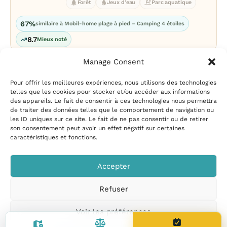
Forêt
Jeux d'eau
Parc aquatique
67%
similaire à Mobil-home plage à pied – Camping 4 étoiles
8.7
Mieux noté
Manage Consent
Pour offrir les meilleures expériences, nous utilisons des technologies
telles que les cookies pour stocker et/ou accéder aux informations
des appareils. Le fait de consentir à ces technologies nous permettra
de traiter des données telles que le comportement de navigation ou
les ID uniques sur ce site. Le fait de ne pas consentir ou de retirer
Mentions légales
|
Politique
son consentement peut avoir un effet négatif sur certaines
de confidentialité
|
Conditions
caractéristiques et fonctions.
d’utilisation
|
Contact et
suggestions
|
Politique de
Accepter
cookies
Refuser
CampingPiscine.com
© 2026
Tous droits réservés
.
Voir les préférences