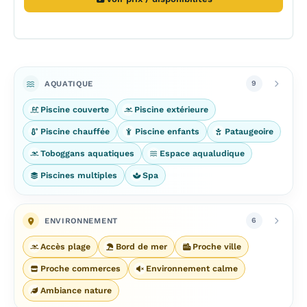
AQUATIQUE
9
Piscine couverte
Piscine extérieure
Piscine chauffée
Piscine enfants
Pataugeoire
Toboggans aquatiques
Espace aqualudique
Piscines multiples
Spa
ENVIRONNEMENT
6
Accès plage
Bord de mer
Proche ville
Proche commerces
Environnement calme
Ambiance nature