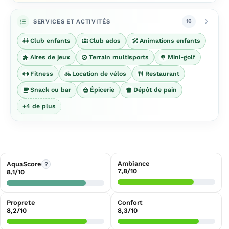
SERVICES ET ACTIVITÉS
16
Club enfants
Club ados
Animations enfants
Aires de jeux
Terrain multisports
Mini-golf
Fitness
Location de vélos
Restaurant
Snack ou bar
Épicerie
Dépôt de pain
+4 de plus
Ambiance
AquaScore
?
7,8/10
8,1/10
Proprete
Confort
8,2/10
8,3/10