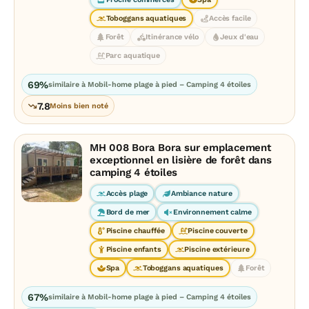
Toboggans aquatiques
Accès facile
Forêt
Itinérance vélo
Jeux d'eau
Parc aquatique
69%
similaire à Mobil-home plage à pied – Camping 4 étoiles
7.8
Moins bien noté
MH 008 Bora Bora sur emplacement
exceptionnel en lisière de forêt dans
camping 4 étoiles
Accès plage
Ambiance nature
Bord de mer
Environnement calme
Piscine chauffée
Piscine couverte
Piscine enfants
Piscine extérieure
Spa
Toboggans aquatiques
Forêt
67%
similaire à Mobil-home plage à pied – Camping 4 étoiles