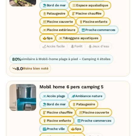
Bord de mer
Espace aqualudique
Pataugeoire
Piscine chauffée
Piscine couverte
Piscine enfants
Piscine extérieure
Proche commerces
Spa
Toboggans aquatiques
Accès facile
Forêt
Jeux d'eau
80%
similaire à Mobil-home plage à pied – Camping 4 étoiles
8.0
Moins bien noté
Mobil home 6 pers camping 5
Accès plage
Ambiance nature
Bord de mer
Pataugeoire
Piscine chauffée
Piscine couverte
Piscine enfants
Proche commerces
Proche ville
Spa