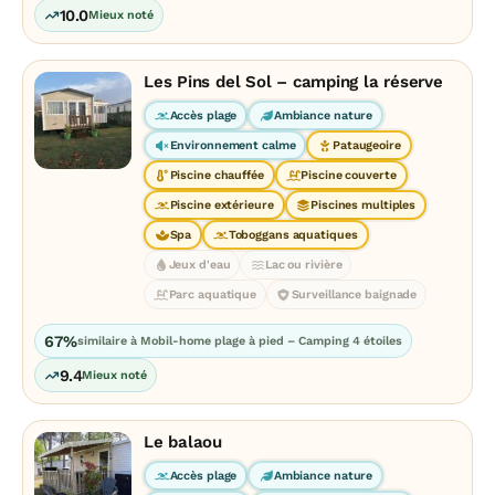
10.0
Mieux noté
Les Pins del Sol – camping la réserve
Accès plage
Ambiance nature
Environnement calme
Pataugeoire
Piscine chauffée
Piscine couverte
Piscine extérieure
Piscines multiples
Spa
Toboggans aquatiques
Jeux d'eau
Lac ou rivière
Parc aquatique
Surveillance baignade
67%
similaire à Mobil-home plage à pied – Camping 4 étoiles
9.4
Mieux noté
Le balaou
Accès plage
Ambiance nature