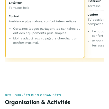
Extérieur
Extérieur
Terrasse
Terrasse bois
Confort
Confort
TV possible, 
Ambiance plus nature, confort intermédiaire
compact et pr
Certaines lodges partagent les sanitaires ou
Le couchag
ont des équipements plus simples.
confort po
Moins adapté aux voyageurs cherchant un
Vérifier la
confort maximal.
terrasse co
DES JOURNÉES BIEN ORGANISÉES
Organisation & Activités