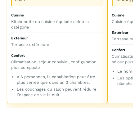
Cuisine
Cuisine
Kitchenette ou cuisine équipée selon la
Cuisine équip
catégorie
Extérieur
Extérieur
Terrasse ou e
Terrasse extérieure
Confort
Confort
Climatisation,
Climatisation, séjour convivial, configuration
séjour plus a
plus compacte
Le nom com
À 6 personnes, la cohabitation peut être
Les option
plus serrée que dans un 3 chambres.
plancha pe
Les couchages du salon peuvent réduire
l'espace de vie la nuit.