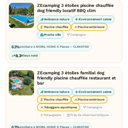
ZEcamping 3 étoiles piscine chauffée
dog friendly locatif BBQ clim
Ambiance nature
Environnement calme
Piscine chauffée
Piscine extérieure
Proche ville
Campagne
63%
similaire à MOBIL HOME 6 Places – CLIMATISE
8.3
Mieux noté
ZEcamping 3 étoiles familial dog
friendly piscine chauffée restaurant et
bar
Ambiance nature
Environnement calme
Piscine chauffée
Piscine extérieure
Toboggans aquatiques
Campagne
Pataugeoire
Près de sites touristiques
63%
similaire à MOBIL HOME 6 Places – CLIMATISE