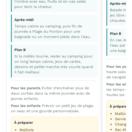
l’ombre avec eau, fruits et en-cas salés
Après-midi
pour tenir la chaleur.
Balade tranq
jeu libre a
Après-midi
chaudes.
Temps calme au camping, puis fin de
journée à Plage du Ponton pour une
Plan B
baignade ou un moment pieds dans l’eau.
En cas de v
l’eau par un
Plan B
une baignade
Si la météo tourne, rester au camping pour
un long temps calme, jeux de cartes,
Pour les pare
dessins et petite marche très courte quand
haute saison;
il fait meilleur.
de navigation 
Pour les enfa
Pour les parents
Éviter d’enchaîner plus de
les temps cou
deux sorties dans la même journée avec de
toutes les 45
jeunes enfants.
Pour les enfants
Prévoir un petit jeu de plage,
À préparer
un seau et une gourde personnalisée.
Maillot
Serviette
À préparer
Change c
Sac étan
Maillots