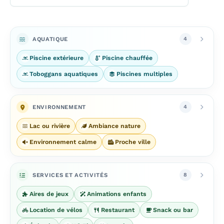
AQUATIQUE
4
Piscine extérieure
Piscine chauffée
Toboggans aquatiques
Piscines multiples
ENVIRONNEMENT
4
Lac ou rivière
Ambiance nature
Environnement calme
Proche ville
SERVICES ET ACTIVITÉS
8
Aires de jeux
Animations enfants
Location de vélos
Restaurant
Snack ou bar