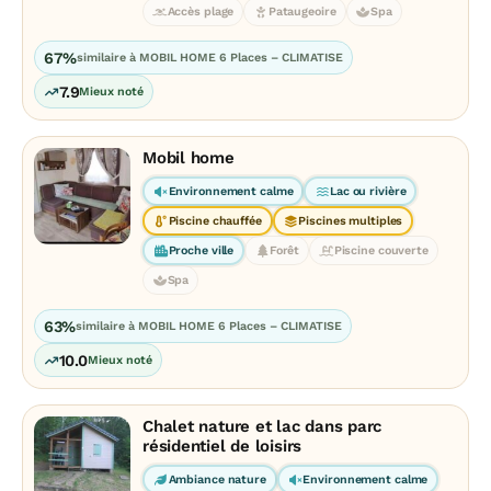
Accès plage
Pataugeoire
Spa
67%
similaire à MOBIL HOME 6 Places – CLIMATISE
7.9
Mieux noté
Mobil home
Environnement calme
Lac ou rivière
Piscine chauffée
Piscines multiples
Proche ville
Forêt
Piscine couverte
Spa
63%
similaire à MOBIL HOME 6 Places – CLIMATISE
10.0
Mieux noté
Chalet nature et lac dans parc
résidentiel de loisirs
Ambiance nature
Environnement calme