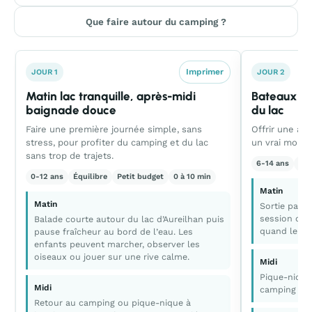
Que faire autour du camping ?
Imprimer
JOUR 1
JOUR 2
Matin lac tranquille, après-midi
Bateaux do
baignade douce
du lac
Faire une première journée simple, sans
Offrir une act
stress, pour profiter du camping et du lac
un vrai momen
sans trop de trajets.
6-14 ans
Act
0-12 ans
Équilibre
Petit budget
0 à 10 min
Matin
Matin
Sortie padd
session cour
Balade courte autour du lac d’Aureilhan puis
quand le lac
pause fraîcheur au bord de l’eau. Les
enfants peuvent marcher, observer les
oiseaux ou jouer sur une rive calme.
Midi
Pique-nique
Midi
camping si l
Retour au camping ou pique-nique à