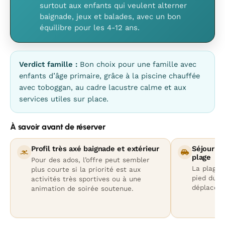
surtout aux enfants qui veulent alterner
baignade, jeux et balades, avec un bon
équilibre pour les 4-12 ans.
Verdict famille :
Bon choix pour une famille avec
enfants d’âge primaire, grâce à la piscine chauffée
avec toboggan, au cadre lacustre calme et aux
services utiles sur place.
À savoir avant de réserver
Profil très axé baignade et extérieur
Séjour à 
plage
Pour des ados, l’offre peut sembler
La plage d
plus courte si la priorité est aux
pied du ca
activités très sportives ou à une
déplaceme
animation de soirée soutenue.