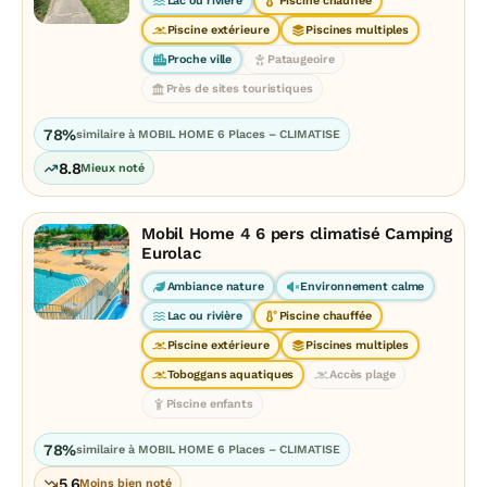
Lac ou rivière
Piscine chauffée
Piscine extérieure
Piscines multiples
Proche ville
Pataugeoire
Près de sites touristiques
78%
similaire à MOBIL HOME 6 Places – CLIMATISE
8.8
Mieux noté
Mobil Home 4 6 pers climatisé Camping
Eurolac
Ambiance nature
Environnement calme
Lac ou rivière
Piscine chauffée
Piscine extérieure
Piscines multiples
Toboggans aquatiques
Accès plage
Piscine enfants
78%
similaire à MOBIL HOME 6 Places – CLIMATISE
5.6
Moins bien noté