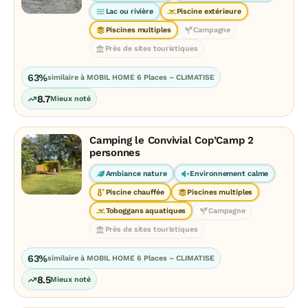
Lac ou rivière
Piscine extérieure
Piscines multiples
Campagne
Près de sites touristiques
63%
similaire à MOBIL HOME 6 Places – CLIMATISE
8.7
Mieux noté
Camping le Convivial Cop’Camp 2
personnes
Ambiance nature
Environnement calme
Piscine chauffée
Piscines multiples
Toboggans aquatiques
Campagne
Près de sites touristiques
63%
similaire à MOBIL HOME 6 Places – CLIMATISE
8.5
Mieux noté