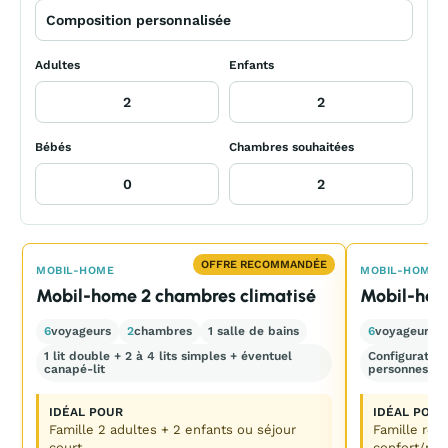
Adultes
Enfants
Bébés
Chambres souhaitées
OFFRE RECOMMANDÉE
MOBIL-HOME
MOBIL-HOME
Mobil-home 2 chambres climatisé
Mobil-home
6
voyageurs
2
chambres
1 salle de bains
6
voyageurs
1 lit double + 2 à 4 lits simples + éventuel
Configuration
canapé-lit
personnes
IDÉAL POUR
IDÉAL POUR
Famille 2 adultes + 2 enfants ou séjour
Famille re
court
confort/prix