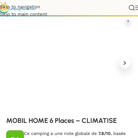
Skip to navigation
e-Aquitaine
»
Landes
»
MOBIL HOME 6 Places – CLIMATISE
Skip to main content
?
MOBIL HOME 6 Places – CLIMATISE
Ce camping a une note globale de
7.8/10
, basée