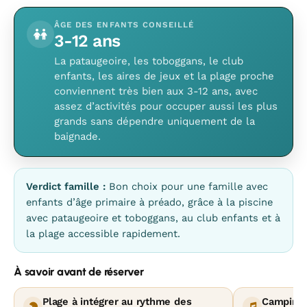
ÂGE DES ENFANTS CONSEILLÉ
3-12 ans
La pataugeoire, les toboggans, le club
enfants, les aires de jeux et la plage proche
conviennent très bien aux 3-12 ans, avec
assez d’activités pour occuper aussi les plus
grands sans dépendre uniquement de la
baignade.
Verdict famille :
Bon choix pour une famille avec
enfants d’âge primaire à préado, grâce à la piscine
avec pataugeoire et toboggans, au club enfants et à
la plage accessible rapidement.
À savoir avant de réserver
Plage à intégrer au rythme des
Camping 