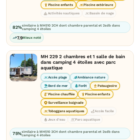
Piscine enfants
Piscine extérieure
Activités nautiques
Bassin de nage
similaire à MH510 2CH dont chambre parental et 2sdb dans
82%
camping 4 étoiles
7.9
Mieux noté
MH 229 2 chambres et 1 salle de bain
dans camping 4 étoiles avec parc
aquatique
Accès plage
Ambiance nature
Bord de mer
Forêt
Pataugeoire
Piscine chauffée
Piscine enfants
Surveillance baignade
Toboggans aquatiques
Accès facile
Jeux d'eau
Parc aquatique
similaire à MH510 2CH dont chambre parental et 2sdb dans
75%
camping 4 étoiles