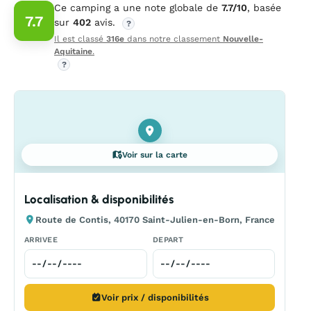
Ce camping a une note globale de
7.7/10
, basée
7.7
sur
402
avis.
?
Il est classé
316e
dans notre classement
Nouvelle-
Aquitaine
.
?
Voir sur la carte
Localisation & disponibilités
Route de Contis, 40170 Saint-Julien-en-Born, France
ARRIVEE
DEPART
Voir prix / disponibilités