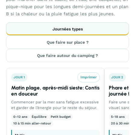
pique-nique pour les longues demi-journées et un plan
B si la chaleur ou la pluie fatigue les plus jeunes.
Journées types
Que faire sur place ?
Que faire autour du camping ?
Imprimer
JOUR 1
JOUR 2
Matin plage, après-midi sieste: Contis
Phare et b
en douceur
journée fac
Commencer par la mer sans fatigue excessive
Faire une sor
et garder de l’énergie pour le reste du séjour.
visuel sans en
0-12 ans
Équilibre
Petit budget
5-18 ans
Ca
10 à 15 min aller-retour
20 à 30 min al