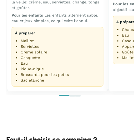
la veille: crème, eau, serviettes, change, tongs
Pour les enfa
et goûter.
objectif clair 
Pour les enfants
Les enfants alternent sable,
eau et jeux simples, ce qui évite l’ennui.
À préparer
Chaussur
À préparer
Eau
Maillot
Casquett
Serviettes
Appareil
Crème solaire
Goûter
Casquette
Maillot
Eau
Pique-nique
Brassards pour les petits
Sac étanche
Faut-il choisir ce camping ?