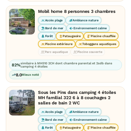
Mobil home 8 personnes 3 chambres
Accès plage
Ambiance nature
Bord de mer
Environnement calme
Forêt
Pataugeoire
Piscine chauffée
Piscine extérieure
Toboggans aquatiques
Parc aquatique
Piscine couverte
similaire à MH510 2CH dont chambre parental et 2sdb dans
82%
camping 4 étoiles
8.0
Mieux noté
Sous les Pins dans camping 4 étoiles
MH familial 322 6 à 8 couchages 2
salles de bain 2 WC
Accès plage
Ambiance nature
Bord de mer
Environnement calme
Forêt
Pataugeoire
Piscine chauffée