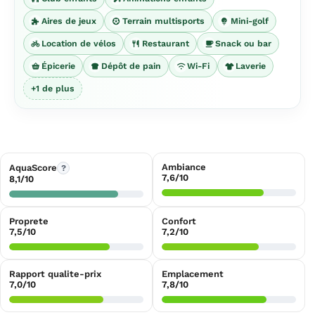
Aires de jeux
Terrain multisports
Mini-golf
Location de vélos
Restaurant
Snack ou bar
Épicerie
Dépôt de pain
Wi-Fi
Laverie
+1 de plus
Ambiance
AquaScore
?
7,6/10
8,1/10
Proprete
Confort
7,5/10
7,2/10
Rapport qualite-prix
Emplacement
7,0/10
7,8/10