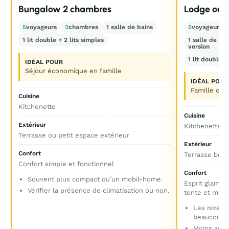
Bungalow 2 chambres
Lodge ou t
5
voyageurs
2
chambres
1 salle de bains
5
voyageurs
1 lit double + 2 lits simples
1 salle de ba
version
1 lit double +
IDÉAL POUR
Séjour économique en famille
IDÉAL POUR
Famille qui
Cuisine
Kitchenette
Cuisine
Extérieur
Kitchenette o
Terrasse ou petit espace extérieur
Extérieur
Confort
Terrasse bois
Confort simple et fonctionnel
Confort
Souvent plus compact qu’un mobil-home.
Esprit glampin
Vérifier la présence de climatisation ou non.
tente et mob
Les niveau
beaucoup v
Moins adapt