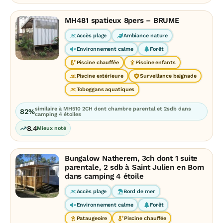
MH481 spatieux 8pers – BRUME
Accès plage
Ambiance nature
Environnement calme
Forêt
Piscine chauffée
Piscine enfants
Piscine extérieure
Surveillance baignade
Toboggans aquatiques
similaire à MH510 2CH dont chambre parental et 2sdb dans
82%
camping 4 étoiles
8.4
Mieux noté
Bungalow Natherem, 3ch dont 1 suite
parentale, 2 sdb à Saint Julien en Born
dans camping 4 étoile
Accès plage
Bord de mer
Environnement calme
Forêt
Pataugeoire
Piscine chauffée