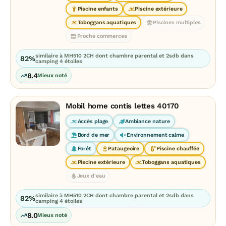
Piscine enfants
Piscine extérieure
Toboggans aquatiques
Piscines multiples
Proche commerces
similaire à MH510 2CH dont chambre parental et 2sdb dans
82%
camping 4 étoiles
8.4
Mieux noté
Mobil home contis lettes 40170
Accès plage
Ambiance nature
Bord de mer
Environnement calme
Forêt
Pataugeoire
Piscine chauffée
Piscine extérieure
Toboggans aquatiques
Jeux d'eau
similaire à MH510 2CH dont chambre parental et 2sdb dans
82%
camping 4 étoiles
8.0
Mieux noté