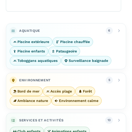
AQUATIQUE
6
Piscine extérieure
Piscine chauffée
Piscine enfants
Pataugeoire
Toboggans aquatiques
Surveillance baignade
ENVIRONNEMENT
5
Bord de mer
Accès plage
Forêt
Ambiance nature
Environnement calme
SERVICES ET ACTIVITÉS
13
Club enfants
Animations enfants