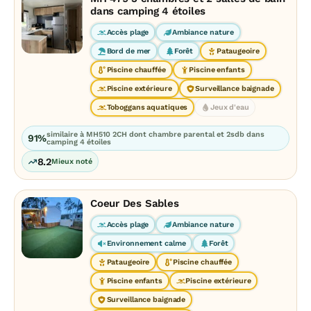
dans camping 4 étoiles
Accès plage
Ambiance nature
Bord de mer
Forêt
Pataugeoire
Piscine chauffée
Piscine enfants
Piscine extérieure
Surveillance baignade
Toboggans aquatiques
Jeux d'eau
similaire à MH510 2CH dont chambre parental et 2sdb dans
91%
camping 4 étoiles
8.2
Mieux noté
Coeur Des Sables
Accès plage
Ambiance nature
Environnement calme
Forêt
Pataugeoire
Piscine chauffée
Piscine enfants
Piscine extérieure
Surveillance baignade