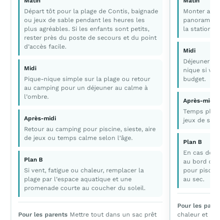
Matin
Matin
Départ tôt pour la plage de Contis, baignade
Monter au p
ou jeux de sable pendant les heures les
panorama et
plus agréables. Si les enfants sont petits,
la station.
rester près du poste de secours et du point
d’accès facile.
Midi
Déjeuner da
Midi
nique si vou
Pique-nique simple sur la plage ou retour
budget.
au camping pour un déjeuner au calme à
l’ombre.
Après-midi
Temps plage
Après-midi
jeux de sabl
Retour au camping pour piscine, sieste, aire
de jeux ou temps calme selon l’âge.
Plan B
En cas de p
Plan B
au bord de 
Si vent, fatigue ou chaleur, remplacer la
pour piscine
plage par l’espace aquatique et une
au sec.
promenade courte au coucher du soleil.
Pour les pare
Pour les parents
Mettre tout dans un sac prêt
chaleur et pr