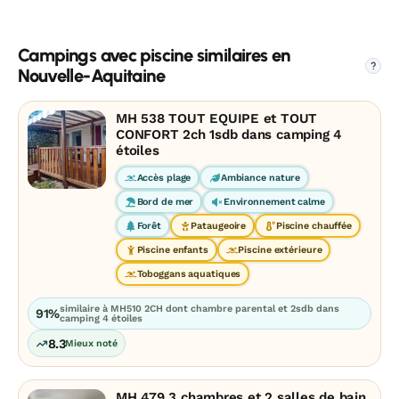
Campings avec piscine similaires en
?
Nouvelle-Aquitaine
MH 538 TOUT EQUIPE et TOUT
CONFORT 2ch 1sdb dans camping 4
étoiles
Accès plage
Ambiance nature
Bord de mer
Environnement calme
Forêt
Pataugeoire
Piscine chauffée
Piscine enfants
Piscine extérieure
Toboggans aquatiques
similaire à MH510 2CH dont chambre parental et 2sdb dans
91%
camping 4 étoiles
8.3
Mieux noté
MH 479 3 chambres et 2 salles de bain