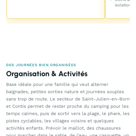
isolation p
DES JOURNÉES BIEN ORGANISÉES
Organisation & Activités
Base idéale pour une famille qui veut alterner
baignades, petites sorties nature et journées souples
sans trop de route. Le secteur de Saint-Julien-en-Born
et Contis permet de rester proche du camping pour les
temps calmes, puis de sortir vers la plage, le phare, les
pistes cyclables, les villages voisins et quelques
activités enfants. Prévoir le maillot, des chaussures
pour marcher dans le sable, de l’eau, une casquette, un