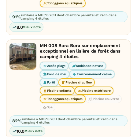
Toboggans aquatiques
similaire à MH510 2CH dont chambre parental et 2sdb dans
91%
camping 4 étoiles
8.0
Mieux noté
MH 008 Bora Bora sur emplacement
exceptionnel en lisière de forêt dans
camping 4 étoiles
Accès plage
Ambiance nature
Bord de mer
Environnement calme
Forêt
Piscine chauffée
Piscine enfants
Piscine extérieure
Toboggans aquatiques
Piscine couverte
Spa
similaire à MH510 2CH dont chambre parental et 2sdb dans
82%
camping 4 étoiles
10.0
Mieux noté