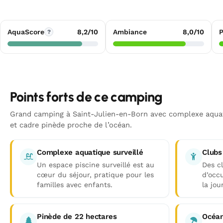
AquaScore
8,2/10
Ambiance
8,0/10
P
?
Points forts de ce camping
Grand camping à Saint-Julien-en-Born avec complexe aquati
et cadre pinède proche de l’océan.
Complexe aquatique surveillé
Clubs
Un espace piscine surveillé est au
Des c
cœur du séjour, pratique pour les
d’occ
familles avec enfants.
la jou
Pinède de 22 hectares
Océan