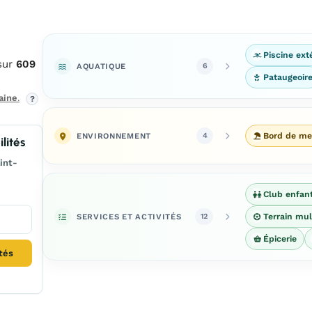
Piscine ext
sur
609
AQUATIQUE
6
Pataugeoir
aine
.
?
ENVIRONNEMENT
Bord de me
4
lités
int-
Club enfan
SERVICES ET ACTIVITÉS
Terrain mul
12
Épicerie
ités