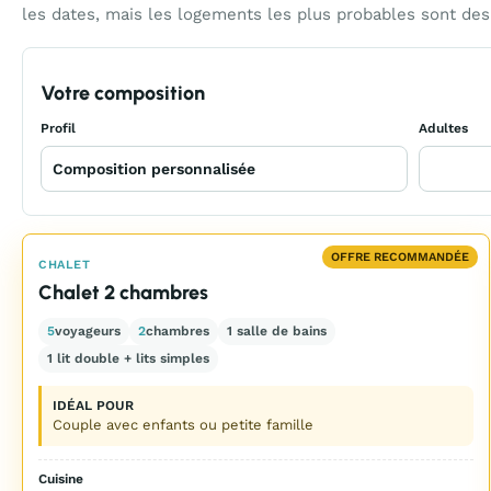
les dates, mais les logements les plus probables sont de
Votre composition
Profil
Adultes
OFFRE RECOMMANDÉE
CHALET
Chalet 2 chambres
5
voyageurs
2
chambres
1 salle de bains
1 lit double + lits simples
IDÉAL POUR
Couple avec enfants ou petite famille
Cuisine