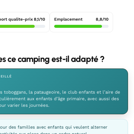
ort qualite-prix
8,1/10
Emplacement
8,8/10
les ce camping est-il adapté ?
EILLÉ
s toboggans, la pataugeoire, le club enfants et l’aire de
culièrement aux enfants d’âge primaire, avec aussi des
our varier les journées.
our des familles avec enfants qui veulent alterner
activités sur place dans un cadre naturel.