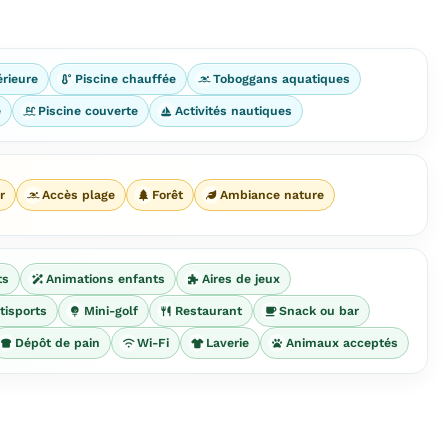
érieure
Piscine chauffée
Toboggans aquatiques
e
Piscine couverte
Activités nautiques
r
Accès plage
Forêt
Ambiance nature
ts
Animations enfants
Aires de jeux
tisports
Mini-golf
Restaurant
Snack ou bar
Dépôt de pain
Wi-Fi
Laverie
Animaux acceptés