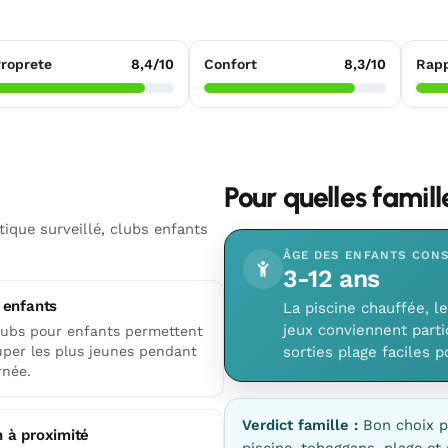
roprete
8,4/10
Confort
8,3/10
Rapp
Pour quelles famil
que surveillé, clubs enfants
ÂGE DES ENFANTS CONS
3-12 ans
 enfants
La piscine chauffée, le
jeux conviennent parti
lubs pour enfants permettent
uper les plus jeunes pendant
sorties plage faciles p
rnée.
Verdict famille :
Bon choix p
 à proximité
piscine, toboggans, plage et 