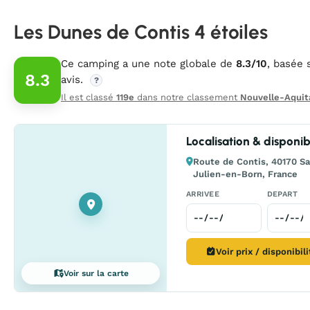
Les Dunes de Contis 4 étoiles
Ce camping a une note globale de
8.3/10
, basée 
8.3
avis.
?
Il est classé
119e
dans notre classement
Nouvelle-Aquit
Localisation & disponibi
Route de Contis, 40170 Sa
Julien-en-Born, France
ARRIVEE
DEPART
Voir prix / disponibil
Voir sur la carte