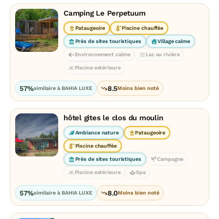
Camping Le Perpetuum
Pataugeoire
Piscine chauffée
Près de sites touristiques
Village calme
Environnement calme
Lac ou rivière
Piscine extérieure
57%
8.5
similaire à BAHIA LUXE
Moins bien noté
hôtel gites le clos du moulin
Ambiance nature
Pataugeoire
Piscine chauffée
Près de sites touristiques
Campagne
Piscine extérieure
Spa
57%
8.0
similaire à BAHIA LUXE
Moins bien noté