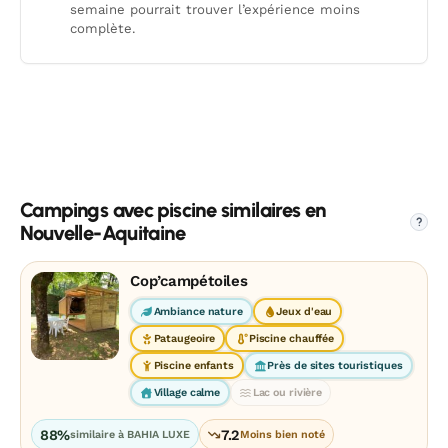
semaine pourrait trouver l’expérience moins
complète.
Campings avec piscine similaires en
?
Nouvelle-Aquitaine
Cop’campétoiles
Ambiance nature
Jeux d'eau
Pataugeoire
Piscine chauffée
Piscine enfants
Près de sites touristiques
Village calme
Lac ou rivière
88%
7.2
similaire à BAHIA LUXE
Moins bien noté