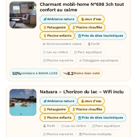
Charmant mobil-home N°698 3ch tout
confort au calme
Ambiance nature
Jeux d'eau
Pataugeoire
Piscine chauffée
Piscine enfants
Près de sites touristiques
Environnement calme
Forêt
Lac ou rivière
Parc aquatique
Piscine couverte
Toboggans aquatiques
50%
8.2
similaire à BAHIA LUXE
Moins bien noté
Natuara – L’horizon du lac – Wifi inclu
Ambiance nature
Jeux d'eau
Pataugeoire
Piscine chauffée
Piscine enfants
Près de sites touristiques
Forêt
Lac ou rivière
Parc aquatique
Piscine couverte
Piscines multiples