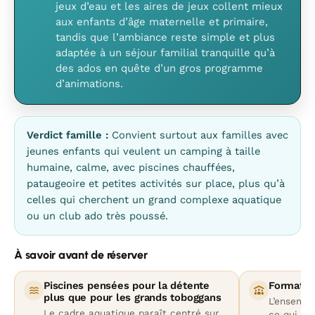
jeux d’eau et les aires de jeux collent mieux
aux enfants d’âge maternelle et primaire,
tandis que l’ambiance reste simple et plus
adaptée à un séjour familial tranquille qu’à
des ados en quête d’un gros programme
d’animations.
Verdict famille :
Convient surtout aux familles avec
jeunes enfants qui veulent un camping à taille
humaine, calme, avec piscines chauffées,
pataugeoire et petites activités sur place, plus qu’à
celles qui cherchent un grand complexe aquatique
ou un club ado très poussé.
À savoir avant de réserver
Piscines pensées pour la détente
Format d
plus que pour les grands toboggans
L’ensembl
Le cadre aquatique paraît centré sur
ce qui pl