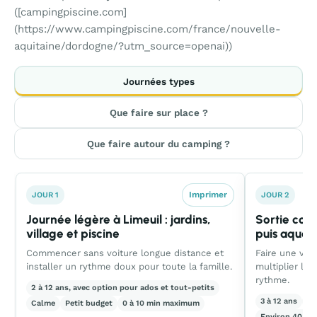
([campingpiscine.com]
(https://www.campingpiscine.com/france/nouvelle-
aquitaine/dordogne/?utm_source=openai))
Journées types
Que faire sur place ?
Que faire autour du camping ?
Imprimer
JOUR 1
JOUR 2
Journée légère à Limeuil : jardins,
Sortie com
village et piscine
puis aquar
Commencer sans voiture longue distance et
Faire une vra
installer un rythme doux pour toute la famille.
multiplier le
rythme.
2 à 12 ans, avec option pour ados et tout-petits
3 à 12 ans
Éq
Calme
Petit budget
0 à 10 min maximum
Environ 40 min