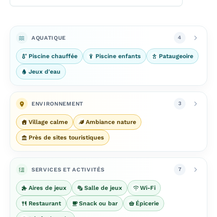
AQUATIQUE
4
Piscine chauffée
Piscine enfants
Pataugeoire
Jeux d'eau
ENVIRONNEMENT
3
Village calme
Ambiance nature
Près de sites touristiques
SERVICES ET ACTIVITÉS
7
Aires de jeux
Salle de jeux
Wi-Fi
Restaurant
Snack ou bar
Épicerie