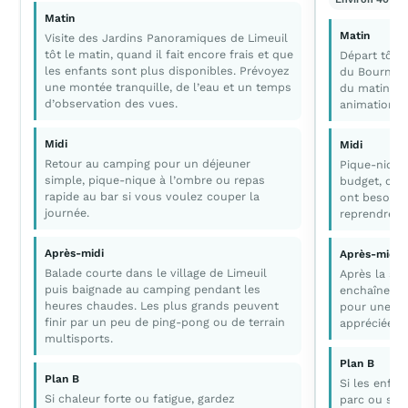
Matin
Matin
Visite des Jardins Panoramiques de Limeuil
tôt le matin, quand il fait encore frais et que
Départ tôt p
les enfants sont plus disponibles. Prévoyez
du Bournat e
une montée tranquille, de l’eau et un temps
du matin. G
d’observation des vues.
animations 
Midi
Midi
Retour au camping pour un déjeuner
Pique-nique 
simple, pique-nique à l’ombre ou repas
budget, ou d
rapide au bar si vous voulez couper la
ont besoin 
journée.
reprendre la
Après-midi
Après-midi
Balade courte dans le village de Limeuil
Après la sie
puis baignade au camping pendant les
enchaînez a
heures chaudes. Les plus grands peuvent
pour une vis
finir par un peu de ping-pong ou de terrain
appréciée qu
multisports.
Plan B
Plan B
Si les enfan
Si chaleur forte ou fatigue, gardez
parc ou seu