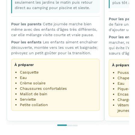
seulement les jardins le matin puis retour
plus tôt au 
direct au camping pour piscine et sieste.
Pour les pare
Pour les parents
Cette journée marche bien
de faire une v
même avec des enfants d’âges très différents,
d’ajouter une 
car elle mélange visite courte et vraie pause.
Pour les enfa
Pour les enfants
Les enfants aiment enchaîner
marcher, rega
découverte, montée vers les vues et baignade;
qui évite l’en
prévoyez un petit goûter pour la transition.
sœurs d’âges d
À préparer
À préparer
Casquette
Poussette
Eau
Chapeau
Crème solaire
Eau
Chaussures confortables
Pique-ni
Maillot de bain
Encas
Serviette
Chargeur
Petite collation
Vêtement
jeunes