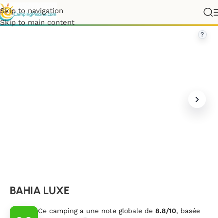
Skip to navigation
France
»
Nouvelle-Aquitaine
»
Dordogne
»
BAHIA LUXE
Skip to main content
?
BAHIA LUXE
Ce camping a une note globale de
8.8/10
, basée