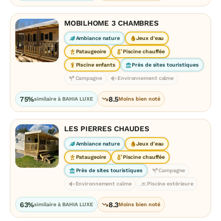
MOBILHOME 3 CHAMBRES
Ambiance nature
Jeux d'eau
Pataugeoire
Piscine chauffée
Piscine enfants
Près de sites touristiques
Campagne
Environnement calme
75%
8.5
similaire à BAHIA LUXE
Moins bien noté
LES PIERRES CHAUDES
Ambiance nature
Jeux d'eau
Pataugeoire
Piscine chauffée
Près de sites touristiques
Campagne
Environnement calme
Piscine extérieure
63%
8.3
similaire à BAHIA LUXE
Moins bien noté