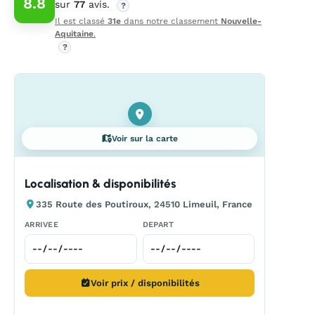
8.8
sur
77
avis.
?
Il est classé
31e
dans notre classement
Nouvelle-
Aquitaine
.
?
Voir sur la carte
Localisation & disponibilités
335 Route des Poutiroux, 24510 Limeuil, France
ARRIVEE
DEPART
Voir prix / disponibilités