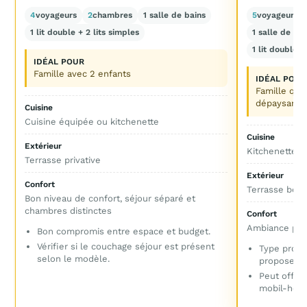
4
voyageurs
2
chambres
1 salle de bains
5
voyageurs
1 lit double + 2 lits simples
1 salle de ba
1 lit double +
IDÉAL POUR
Famille avec 2 enfants
IDÉAL POUR
Famille qui
dépaysant
Cuisine
Cuisine équipée ou kitchenette
Cuisine
Extérieur
Kitchenette o
Terrasse privative
Extérieur
Confort
Terrasse bois
Bon niveau de confort, séjour séparé et
chambres distinctes
Confort
Ambiance plus
Bon compromis entre espace et budget.
Vérifier si le couchage séjour est présent
Type proba
selon le modèle.
propose de
Peut offri
mobil-home