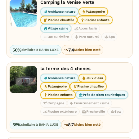
Camping la Venise Verte
Ambiance nature
Pataugeoire
Piscine chauffée
Piscine enfants
Village calme
Accès facile
Lac ou rivière
Parc naturel
Spa
56%
7.4
similaire à BAHIA LUXE
Moins bien noté
la ferme des 4 chenes
Ambiance nature
Jeux d'eau
Pataugeoire
Piscine chauffée
Piscine enfants
Près de sites touristiques
Campagne
Environnement calme
Piscine extérieure
Proche ville
Spa
55%
8.7
similaire à BAHIA LUXE
Moins bien noté