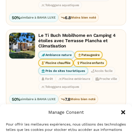
Toboggans aquatiques
50%
6.8
similaire à BAHIA LUXE
Moins bien noté
Le Ti Buch Mobilhome en Camping 4
étoiles avec Terrasse Plancha et
Climatisation
Ambiance nature
Pataugeoire
Piscine chauffée
Piscine enfants
Près de sites touristiques
Accès facile
Forêt
Piscine extérieure
Proche ville
Toboggans aquatiques
50%
7.8
similaire à BAHIA LUXE
Moins bien noté
Manage Consent
Pour offrir les meilleures expériences, nous utilisons des technologies
telles que les cookies pour stocker et/ou accéder aux informations