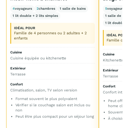
4
voyageurs
2
chambres
1 salle de bains
5
voyageurs
1 lit double + 2 lits simples
1 salle de bai
1 lit double +
IDÉAL POUR
Famille de 4 personnes ou 2 adultes + 2
IDÉAL POUR
enfants
Famille qui
Cuisine
Cuisine
Cuisine équipée ou kitchenette
Kitchenette o
Extérieur
Extérieur
Terrasse
Terrasse
Confort
Confort
Climatisation, salon, TV selon version
Confort inter
Format souvent le plus polyvalent
Peut offrir
Vérifier si le couchage salon est inclus ou
home clas
non
Souvent mo
Peut être plus compact pour un séjour long
À choisir s