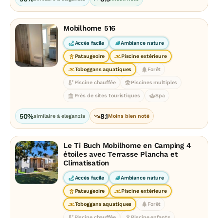
Mobilhome 516
Accès facile
Ambiance nature
Pataugeoire
Piscine extérieure
Toboggans aquatiques
Forêt
Piscine chauffée
Piscines multiples
Près de sites touristiques
Spa
50%
8.1
similaire à eleganzia
Moins bien noté
Le Ti Buch Mobilhome en Camping 4
étoiles avec Terrasse Plancha et
Climatisation
Accès facile
Ambiance nature
Pataugeoire
Piscine extérieure
Toboggans aquatiques
Forêt
Piscine chauffée
Piscine enfants