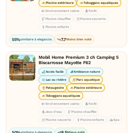
Piscine extérieure
Toboggans aquatiques
Environnement calme
Forêt
Piscine chauffée
Piscine couverte
Piscine enfants
55%
7.7
similaire à eleganzia
Moins bien noté
Mobil Home Premium 3 ch Camping 5
Biscarrosse Mayotte F62
Accès facile
Ambiance nature
Lac ou rivière
Parc aquatique
Pataugeoire
Piscine extérieure
Toboggans aquatiques
Environnement calme
Forêt
Jeux d'eau
Piscine chauffée
Piscine couverte
Piscine enfants
Spa
50%
8.5
similaire à eleganzia
Mieux noté