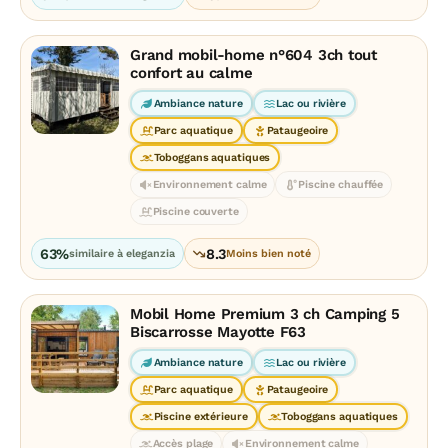
Grand mobil-home n°604 3ch tout
confort au calme
Ambiance nature
Lac ou rivière
Parc aquatique
Pataugeoire
Toboggans aquatiques
Environnement calme
Piscine chauffée
Piscine couverte
63%
8.3
similaire à eleganzia
Moins bien noté
Mobil Home Premium 3 ch Camping 5
Biscarrosse Mayotte F63
Ambiance nature
Lac ou rivière
Parc aquatique
Pataugeoire
Piscine extérieure
Toboggans aquatiques
Accès plage
Environnement calme