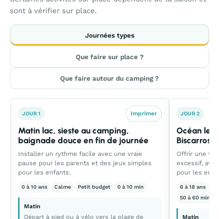
sont à vérifier sur place.
Journées types
Que faire sur place ?
Que faire autour du camping ?
Imprimer
JOUR 1
JOUR 2
Matin lac, sieste au camping,
Océan le ma
baignade douce en fin de journée
Biscarrosse
Installer un rythme facile avec une vraie
Offrir une vra
pause pour les parents et des jeux simples
excessif, av
pour les enfants.
pour les enfa
0 à 10 ans
Calme
Petit budget
0 à 10 min
6 à 18 ans
Éq
50 à 60 min al
Matin
Départ à pied ou à vélo vers la plage de
Matin