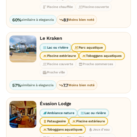
Piscine chauffée
Piscine couverte
60%
8.1
similaire à eleganzia
Moins bien noté
Le Kraken
Lac ou rivière
Parc aquatique
Piscine extérieure
Toboggans aquatiques
Piscine couverte
Proche commerces
Proche ville
57%
7.7
similaire à eleganzia
Moins bien noté
Évasion Lodge
Ambiance nature
Lac ou rivière
Pataugeoire
Piscine extérieure
Toboggans aquatiques
Jeux d'eau