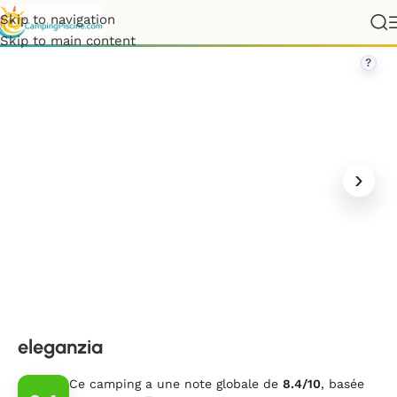
Skip to navigation
France
»
Nouvelle-Aquitaine
»
Landes
»
eleganzia
Skip to main content
?
eleganzia
Ce camping a une note globale de
8.4/10
, basée