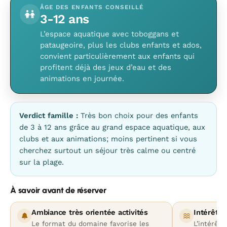
ÂGE DES ENFANTS CONSEILLÉ
3-12 ans
L’espace aquatique avec toboggans et
pataugeoire, plus les clubs enfants et ados,
convient particulièrement aux enfants qui
profitent déjà des jeux d’eau et des
animations en journée.
Verdict famille :
Très bon choix pour des enfants
de 3 à 12 ans grâce au grand espace aquatique, aux
clubs et aux animations; moins pertinent si vous
cherchez surtout un séjour très calme ou centré
sur la plage.
À savoir avant de réserver
Ambiance très orientée activités
Intérêt p
Le format du domaine favorise les
L’intérêt 