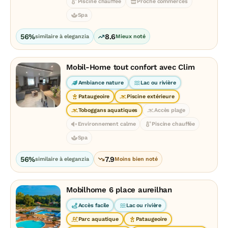
Piscine chauffée
Proche commerces
Spa
56%
8.6
similaire à eleganzia
Mieux noté
Mobil-Home tout confort avec Clim
Ambiance nature
Lac ou rivière
Pataugeoire
Piscine extérieure
Toboggans aquatiques
Accès plage
Environnement calme
Piscine chauffée
Spa
56%
7.9
similaire à eleganzia
Moins bien noté
Mobilhome 6 place aureilhan
Accès facile
Lac ou rivière
Parc aquatique
Pataugeoire