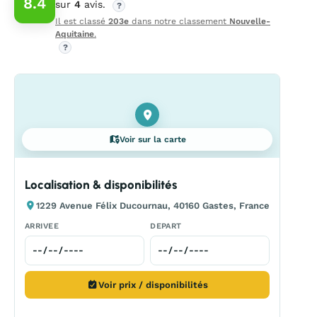
8.4
sur
4
avis.
?
Il est classé
203e
dans notre classement
Nouvelle-
Aquitaine
.
?
Voir sur la carte
Localisation & disponibilités
1229 Avenue Félix Ducournau, 40160 Gastes, France
ARRIVEE
DEPART
Voir prix / disponibilités