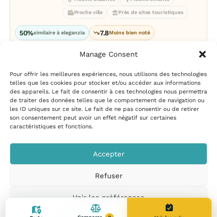
Proche ville
Près de sites touristiques
50%
7.8
similaire à eleganzia
Moins bien noté
Manage Consent
Pour offrir les meilleures expériences, nous utilisons des technologies
telles que les cookies pour stocker et/ou accéder aux informations
des appareils. Le fait de consentir à ces technologies nous permettra
de traiter des données telles que le comportement de navigation ou
les ID uniques sur ce site. Le fait de ne pas consentir ou de retirer
Mentions légales
|
Politique
son consentement peut avoir un effet négatif sur certaines
de confidentialité
|
Conditions
caractéristiques et fonctions.
d’utilisation
|
Contact et
suggestions
|
Politique de
Accepter
cookies
Refuser
CampingPiscine.com
© 2026
Tous droits réservés
.
Voir les préférences