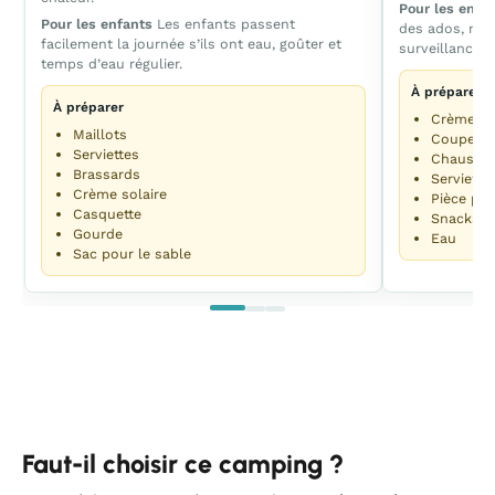
Pour les enfa
Pour les enfants
Les enfants passent
des ados, mais
facilement la journée s’ils ont eau, goûter et
surveillance 
temps d’eau régulier.
À préparer
À préparer
Crème so
Maillots
Coupe-v
Serviettes
Chaussur
Brassards
Serviette
Crème solaire
Pièce pou
Casquette
Snacks
Gourde
Eau
Sac pour le sable
Faut-il choisir ce camping ?