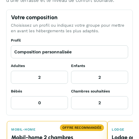
d’une terrasse et le niveau de confort souhaité.
Votre composition
Choisissez un profil ou indiquez votre groupe pour mettre
en avant les hébergements les plus adaptés.
Profil
Adultes
Enfants
Bébés
Chambres souhaitées
OFFRE RECOMMANDÉE
MOBIL-HOME
LODGE
Mobil-home 2 chambres
Lodge ou t