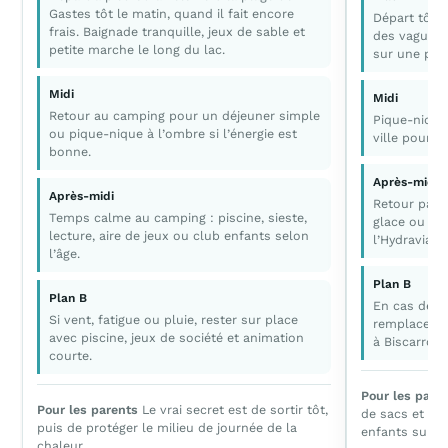
Gastes tôt le matin, quand il fait encore
Départ tôt p
frais. Baignade tranquille, jeux de sable et
des vagues, 
petite marche le long du lac.
sur une plag
Midi
Midi
Retour au camping pour un déjeuner simple
Pique-nique
ou pique-nique à l’ombre si l’énergie est
ville pour év
bonne.
Après-midi
Après-midi
Retour par 
Temps calme au camping : piscine, sieste,
glace ou un
lecture, aire de jeux ou club enfants selon
l’Hydraviati
l’âge.
Plan B
Plan B
En cas de ve
Si vent, fatigue ou pluie, rester sur place
remplacer la
avec piscine, jeux de société et animation
à Biscarrosse
courte.
Pour les pare
Pour les parents
Le vrai secret est de sortir tôt,
de sacs et pre
puis de protéger le milieu de journée de la
enfants suppor
chaleur.