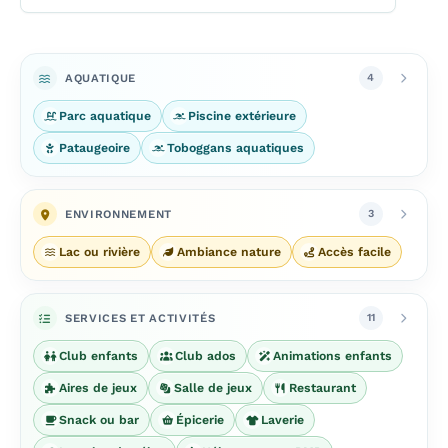
AQUATIQUE
4
Parc aquatique
Piscine extérieure
Pataugeoire
Toboggans aquatiques
ENVIRONNEMENT
3
Lac ou rivière
Ambiance nature
Accès facile
SERVICES ET ACTIVITÉS
11
Club enfants
Club ados
Animations enfants
Aires de jeux
Salle de jeux
Restaurant
Snack ou bar
Épicerie
Laverie