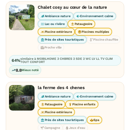
Chalet cosy au cœur de la nature
Ambiance nature
Environnement calme
Lac ou rivière
Pataugeoire
Piscine extérieure
Piscines multiples
Près de sites touristiques
Piscine chauffée
Proche ville
similaire à MOBILHOME 3 CHBRES 2 SDE 2 WC LV LL TV CLIM
64%
TOUT CONFORT
8.8
Mieux noté
la ferme des 4 chenes
Ambiance nature
Environnement calme
Pataugeoire
Piscine enfants
Piscine extérieure
Près de sites touristiques
Spa
Campagne
Jeux d'eau