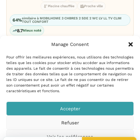
Piscine chauffée
Proche ville
similaire à MOBILHOME 3 CHBRES 2 SDE 2 WC LV LL TV CLIM
64%
TOUT CONFORT
8.7
Mieux noté
Manage Consent
Pour offrir les meilleures expériences, nous utilisons des technologies
telles que les cookies pour stocker et/ou accéder aux informations
des appareils. Le fait de consentir à ces technologies nous permettra
de traiter des données telles que le comportement de navigation ou
les ID uniques sur ce site. Le fait de ne pas consentir ou de retirer
Mentions légales
|
Politique
son consentement peut avoir un effet négatif sur certaines
de confidentialité
|
Conditions
caractéristiques et fonctions.
d’utilisation
|
Contact et
suggestions
|
Politique de
Accepter
cookies
Refuser
CampingPiscine.com
© 2026
Tous droits réservés
.
Voir les préférences