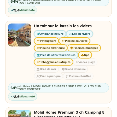
64%
TOUT CONFORT
9.4
Mieux noté
Un toit sur le bassin les viviers
Ambiance nature
Lac ou rivière
Pataugeoire
Piscine couverte
Piscine extérieure
Piscines multiples
Près de sites touristiques
Spa
Toboggans aquatiques
Accès plage
Bord de mer
Grand domaine
Parc aquatique
Piscine chauffée
similaire à MOBILHOME 3 CHBRES 2 SDE 2 WC LV LL TV CLIM
64%
TOUT CONFORT
8.6
Mieux noté
Mobil Home Premium 3 ch Camping 5