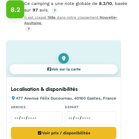
Ce camping a une note globale de
8.2/10
, basée
8.2
sur
97
avis.
?
Il est classé
168e
dans notre classement
Nouvelle-
Aquitaine
.
?
Voir sur la carte
Localisation & disponibilités
477 Avenue Félix Ducournau, 40160 Gastes, France
ARRIVEE
DEPART
Voir prix / disponibilités