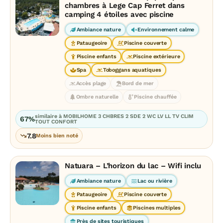
chambres à Lege Cap Ferret dans
camping 4 étoiles avec piscine
Ambiance nature
Environnement calme
Pataugeoire
Piscine couverte
Piscine enfants
Piscine extérieure
Spa
Toboggans aquatiques
Accès plage
Bord de mer
Ombre naturelle
Piscine chauffée
similaire à MOBILHOME 3 CHBRES 2 SDE 2 WC LV LL TV CLIM
67%
TOUT CONFORT
7.8
Moins bien noté
Natuara – L’horizon du lac – Wifi inclu
Ambiance nature
Lac ou rivière
Pataugeoire
Piscine couverte
Piscine enfants
Piscines multiples
Près de sites touristiques