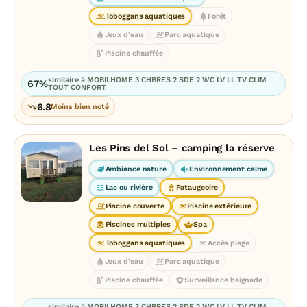
Toboggans aquatiques
Forêt
Jeux d'eau
Parc aquatique
Piscine chauffée
similaire à MOBILHOME 3 CHBRES 2 SDE 2 WC LV LL TV CLIM
67%
TOUT CONFORT
6.8
Moins bien noté
Les Pins del Sol – camping la réserve
Ambiance nature
Environnement calme
Lac ou rivière
Pataugeoire
Piscine couverte
Piscine extérieure
Piscines multiples
Spa
Toboggans aquatiques
Accès plage
Jeux d'eau
Parc aquatique
Piscine chauffée
Surveillance baignade
similaire à MOBILHOME 3 CHBRES 2 SDE 2 WC LV LL TV CLIM