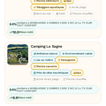
Piscine extérieure
Spa
Toboggans aquatiques
Accès plage
Bord de mer
Forêt
Piscine chauffée
similaire à MOBILHOME 3 CHBRES 2 SDE 2 WC LV LL TV CLIM
64%
TOUT CONFORT
10.0
Mieux noté
Camping La Sagne
Ambiance nature
Environnement calme
Lac ou rivière
Pataugeoire
Piscine couverte
Près de sites touristiques
Spa
Accès direct plage
Piscine chauffée
similaire à MOBILHOME 3 CHBRES 2 SDE 2 WC LV LL TV CLIM
64%
TOUT CONFORT
8.9
Mieux noté