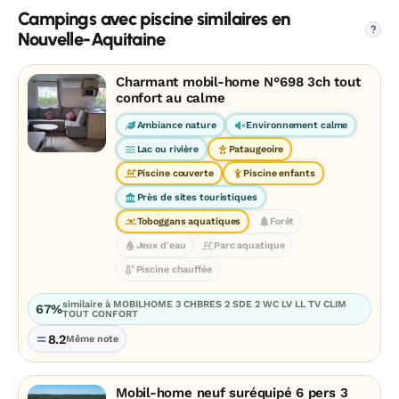
Campings avec piscine similaires en
?
Nouvelle-Aquitaine
Charmant mobil-home N°698 3ch tout
confort au calme
Ambiance nature
Environnement calme
Lac ou rivière
Pataugeoire
Piscine couverte
Piscine enfants
Près de sites touristiques
Toboggans aquatiques
Forêt
Jeux d'eau
Parc aquatique
Piscine chauffée
similaire à MOBILHOME 3 CHBRES 2 SDE 2 WC LV LL TV CLIM
67%
TOUT CONFORT
8.2
Même note
Mobil-home neuf suréquipé 6 pers 3