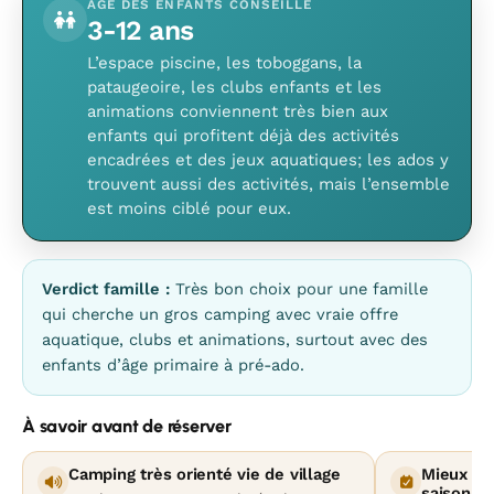
ÂGE DES ENFANTS CONSEILLÉ
3-12 ans
L’espace piscine, les toboggans, la
pataugeoire, les clubs enfants et les
animations conviennent très bien aux
enfants qui profitent déjà des activités
encadrées et des jeux aquatiques; les ados y
trouvent aussi des activités, mais l’ensemble
est moins ciblé pour eux.
Verdict famille :
Très bon choix pour une famille
qui cherche un gros camping avec vraie offre
aquatique, clubs et animations, surtout avec des
enfants d’âge primaire à pré-ado.
À savoir avant de réserver
Camping très orienté vie de village
Mieux vau
saison