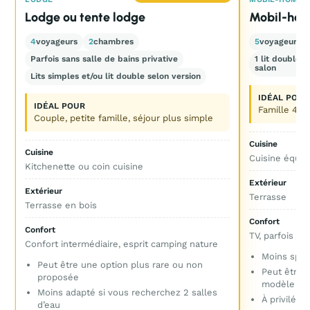
Lodge ou tente lodge
Mobil-hom
4
voyageurs
2
chambres
5
voyageurs
Parfois sans salle de bains privative
1 lit double 
salon
Lits simples et/ou lit double selon version
IDÉAL POUR
IDÉAL POUR
Famille 4 p
Couple, petite famille, séjour plus simple
Cuisine
Cuisine
Cuisine équip
Kitchenette ou coin cuisine
Extérieur
Extérieur
Terrasse
Terrasse en bois
Confort
Confort
TV, parfois cl
Confort intermédiaire, esprit camping nature
Moins spac
Peut être une option plus rare ou non
Peut être 
proposée
modèle
Moins adapté si vous recherchez 2 salles
À privilégie
d’eau