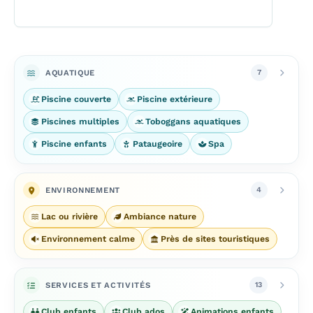
AQUATIQUE
7
Piscine couverte
Piscine extérieure
Piscines multiples
Toboggans aquatiques
Piscine enfants
Pataugeoire
Spa
ENVIRONNEMENT
4
Lac ou rivière
Ambiance nature
Environnement calme
Près de sites touristiques
SERVICES ET ACTIVITÉS
13
Club enfants
Club ados
Animations enfants