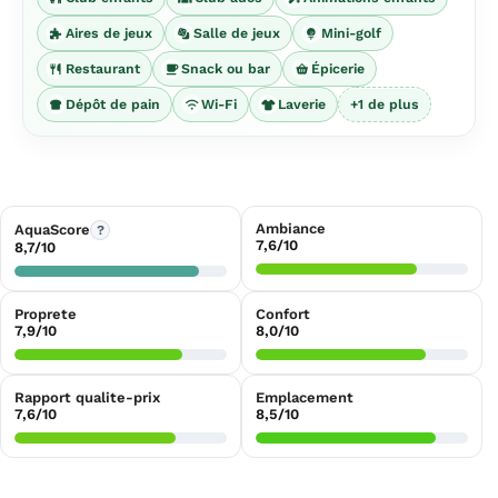
Aires de jeux
Salle de jeux
Mini-golf
Restaurant
Snack ou bar
Épicerie
Dépôt de pain
Wi-Fi
Laverie
+1 de plus
Ambiance
AquaScore
?
7,6/10
8,7/10
Proprete
Confort
7,9/10
8,0/10
Rapport qualite-prix
Emplacement
7,6/10
8,5/10