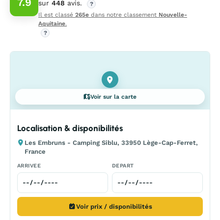
7.9
sur
448
avis.
?
Il est classé
265e
dans notre classement
Nouvelle-
Aquitaine
.
?
Voir sur la carte
Localisation & disponibilités
Les Embruns - Camping Siblu, 33950 Lège-Cap-Ferret,
France
ARRIVEE
DEPART
Voir prix / disponibilités