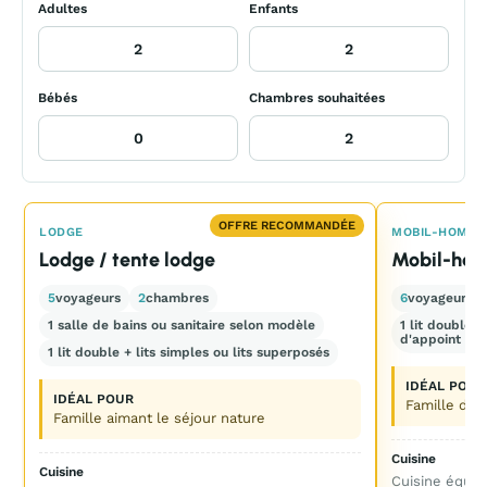
Adultes
Enfants
Bébés
Chambres souhaitées
OFFRE RECOMMANDÉE
LODGE
MOBIL-HOME
Lodge / tente lodge
Mobil-hom
5
voyageurs
2
chambres
6
voyageurs
1 salle de bains ou sanitaire selon modèle
1 lit double 
d'appoint pos
1 lit double + lits simples ou lits superposés
IDÉAL POUR
IDÉAL POUR
Famille de 
Famille aimant le séjour nature
Cuisine
Cuisine
Cuisine équip