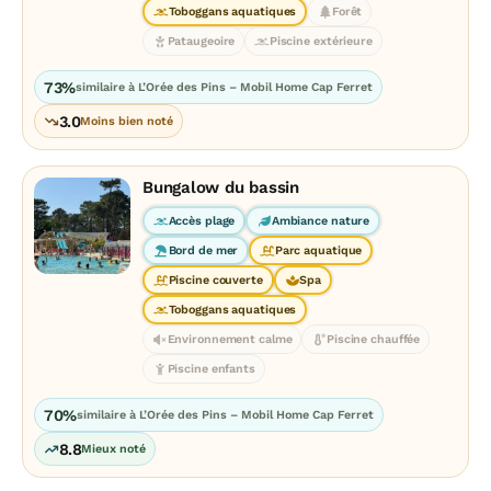
Toboggans aquatiques
Forêt
Pataugeoire
Piscine extérieure
73%
similaire à L’Orée des Pins – Mobil Home Cap Ferret
3.0
Moins bien noté
Bungalow du bassin
Accès plage
Ambiance nature
Bord de mer
Parc aquatique
Piscine couverte
Spa
Toboggans aquatiques
Environnement calme
Piscine chauffée
Piscine enfants
70%
similaire à L’Orée des Pins – Mobil Home Cap Ferret
8.8
Mieux noté