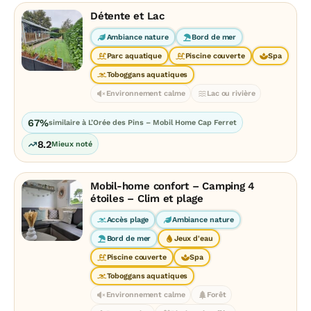
Détente et Lac
Ambiance nature
Bord de mer
Parc aquatique
Piscine couverte
Spa
Toboggans aquatiques
Environnement calme
Lac ou rivière
67%
similaire à L’Orée des Pins – Mobil Home Cap Ferret
8.2
Mieux noté
Mobil-home confort – Camping 4
étoiles – Clim et plage
Accès plage
Ambiance nature
Bord de mer
Jeux d'eau
Piscine couverte
Spa
Toboggans aquatiques
Environnement calme
Forêt