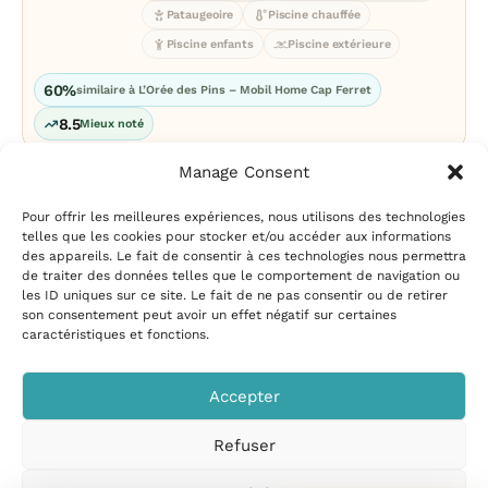
Pataugeoire
Piscine chauffée
Piscine enfants
Piscine extérieure
60%
similaire à L’Orée des Pins – Mobil Home Cap Ferret
8.5
Mieux noté
Manage Consent
Pour offrir les meilleures expériences, nous utilisons des technologies
telles que les cookies pour stocker et/ou accéder aux informations
des appareils. Le fait de consentir à ces technologies nous permettra
de traiter des données telles que le comportement de navigation ou
les ID uniques sur ce site. Le fait de ne pas consentir ou de retirer
Mentions légales
|
Politique
son consentement peut avoir un effet négatif sur certaines
de confidentialité
|
Conditions
caractéristiques et fonctions.
d’utilisation
|
Contact et
suggestions
|
Politique de
Accepter
cookies
Refuser
CampingPiscine.com
© 2026
Tous droits réservés
.