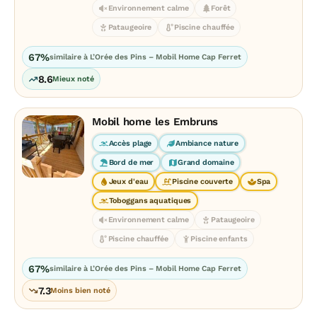
Environnement calme
Forêt
Pataugeoire
Piscine chauffée
67%
similaire à L’Orée des Pins – Mobil Home Cap Ferret
8.6
Mieux noté
Mobil home les Embruns
Accès plage
Ambiance nature
Bord de mer
Grand domaine
Jeux d'eau
Piscine couverte
Spa
Toboggans aquatiques
Environnement calme
Pataugeoire
Piscine chauffée
Piscine enfants
67%
similaire à L’Orée des Pins – Mobil Home Cap Ferret
7.3
Moins bien noté