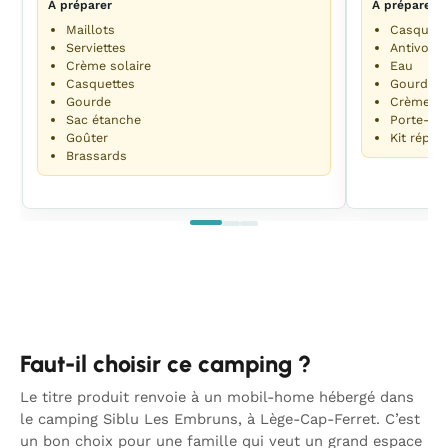
À préparer
À préparer
Maillots
Casques
Serviettes
Antivol
Crème solaire
Eau
Casquettes
Gourde
Gourde
Crème so
Sac étanche
Porte-béb
Goûter
Kit répar
Brassards
Faut-il choisir ce camping ?
Le titre produit renvoie à un mobil-home hébergé dans
le camping Siblu Les Embruns, à Lège-Cap-Ferret. C’est
un bon choix pour une famille qui veut un grand espace