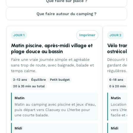
Que faire sur place ?
Que faire autour du camping ?
Imprimer
JOUR 1
JOUR 2
Matin piscine, après-midi village et
Vélo tranqui
plage douce au bassin
ostréicoles
Faire une vraie journée simple et agréable
Découvrir le 
sans trop de route, avec baignade, balade et
gardant des t
temps calme.
régulières.
2-12 ans
Équilibre
Petit budget
6-18 ans
Act
20 à 35 min au total
0 à 20 min au 
Matin
Matin
Matin au camping avec piscine et jeux d’eau,
Location de
puis départ vers Claouey ou L’Herbe pour
vers L’Herb
une courte balade.
facile et de
Midi
Midi