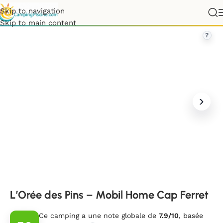
Skip to navigation
itaine
»
Gironde
»
L’Orée des Pins – Mobil Home Cap Ferret
Skip to main content
?
L’Orée des Pins – Mobil Home Cap Ferret
Ce camping a une note globale de
7.9/10
, basée