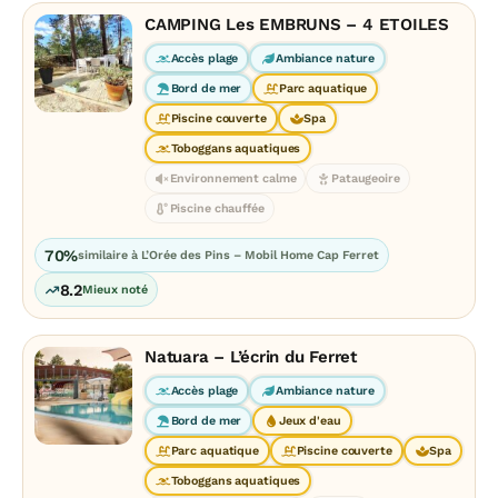
CAMPING Les EMBRUNS – 4 ETOILES
Accès plage
Ambiance nature
Bord de mer
Parc aquatique
Piscine couverte
Spa
Toboggans aquatiques
Environnement calme
Pataugeoire
Piscine chauffée
70%
similaire à L’Orée des Pins – Mobil Home Cap Ferret
8.2
Mieux noté
Natuara – L’écrin du Ferret
Accès plage
Ambiance nature
Bord de mer
Jeux d'eau
Parc aquatique
Piscine couverte
Spa
Toboggans aquatiques