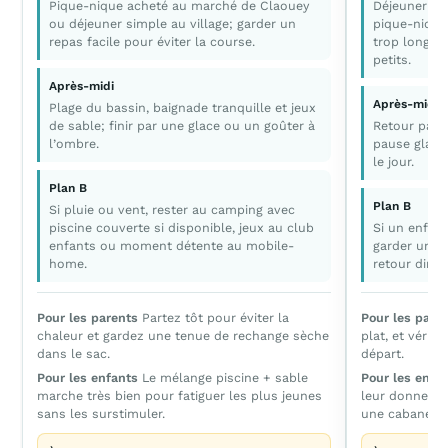
Pique-nique acheté au marché de Claouey
Déjeuner da
ou déjeuner simple au village; garder un
pique-nique
repas facile pour éviter la course.
trop long au
petits.
Après-midi
Après-midi
Plage du bassin, baignade tranquille et jeux
de sable; finir par une glace ou un goûter à
Retour par u
l’ombre.
pause glace
le jour.
Plan B
Plan B
Si pluie ou vent, rester au camping avec
piscine couverte si disponible, jeux au club
Si un enfant
enfants ou moment détente au mobile-
garder une s
home.
retour direc
Pour les parents
Partez tôt pour éviter la
Pour les pare
chaleur et gardez une tenue de rechange sèche
plat, et vérifi
dans le sac.
départ.
Pour les enfants
Le mélange piscine + sable
Pour les enfa
marche très bien pour fatiguer les plus jeunes
leur donne un 
sans les surstimuler.
une cabane, u