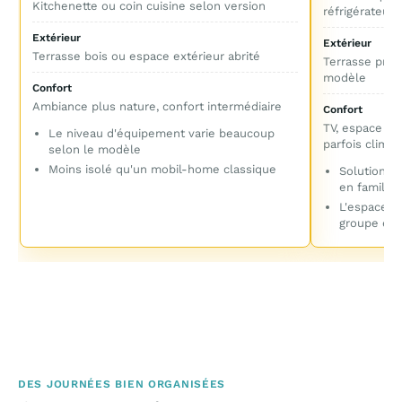
Kitchenette ou coin cuisine selon version
réfrigérateur
Extérieur
Extérieur
Terrasse bois ou espace extérieur abrité
Terrasse priv
modèle
Confort
Ambiance plus nature, confort intermédiaire
Confort
TV, espace séj
Le niveau d'équipement varie beaucoup
parfois climat
selon le modèle
Moins isolé qu'un mobil-home classique
Solution la
en famille
L'espace nu
groupe est
DES JOURNÉES BIEN ORGANISÉES