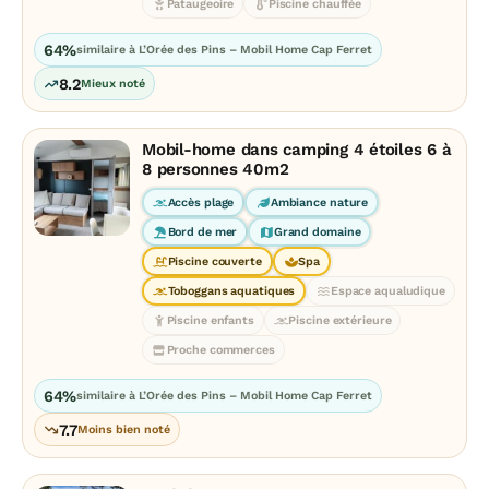
Pataugeoire
Piscine chauffée
64%
similaire à L’Orée des Pins – Mobil Home Cap Ferret
8.2
Mieux noté
Mobil-home dans camping 4 étoiles 6 à
8 personnes 40m2
Accès plage
Ambiance nature
Bord de mer
Grand domaine
Piscine couverte
Spa
Toboggans aquatiques
Espace aqualudique
Piscine enfants
Piscine extérieure
Proche commerces
64%
similaire à L’Orée des Pins – Mobil Home Cap Ferret
7.7
Moins bien noté