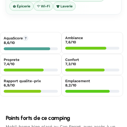
Épicerie
Wi-Fi
Laverie
Ambiance
AquaScore
?
7,6/10
8,6/10
Proprete
Confort
7,4/10
7,3/10
Rapport qualite-prix
Emplacement
6,9/10
8,2/10
Points forts de ce camping
Mobil-home bien placé au Cap Ferret, avec accès à un