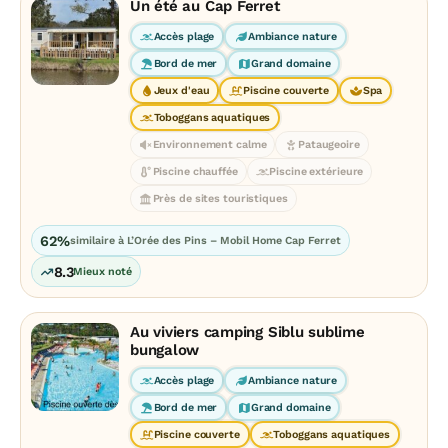
Un été au Cap Ferret
Accès plage
Ambiance nature
Bord de mer
Grand domaine
Jeux d'eau
Piscine couverte
Spa
Toboggans aquatiques
Environnement calme
Pataugeoire
Piscine chauffée
Piscine extérieure
Près de sites touristiques
62%
similaire à L’Orée des Pins – Mobil Home Cap Ferret
8.3
Mieux noté
Au viviers camping Siblu sublime
bungalow
Accès plage
Ambiance nature
Bord de mer
Grand domaine
Piscine couverte
Toboggans aquatiques