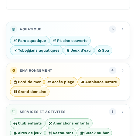
AQUATIQUE
5
Parc aquatique
Piscine couverte
Toboggans aquatiques
Jeux d'eau
Spa
ENVIRONNEMENT
4
Bord de mer
Accès plage
Ambiance nature
Grand domaine
SERVICES ET ACTIVITÉS
8
Club enfants
Animations enfants
Aires de jeux
Restaurant
Snack ou bar