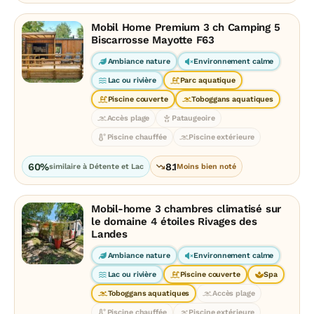
Mobil Home Premium 3 ch Camping 5
Biscarrosse Mayotte F63
Ambiance nature
Environnement calme
Lac ou rivière
Parc aquatique
Piscine couverte
Toboggans aquatiques
Accès plage
Pataugeoire
Piscine chauffée
Piscine extérieure
60%
8.1
similaire à Détente et Lac
Moins bien noté
Mobil-home 3 chambres climatisé sur
le domaine 4 étoiles Rivages des
Landes
Ambiance nature
Environnement calme
Lac ou rivière
Piscine couverte
Spa
Toboggans aquatiques
Accès plage
Piscine chauffée
Piscine extérieure