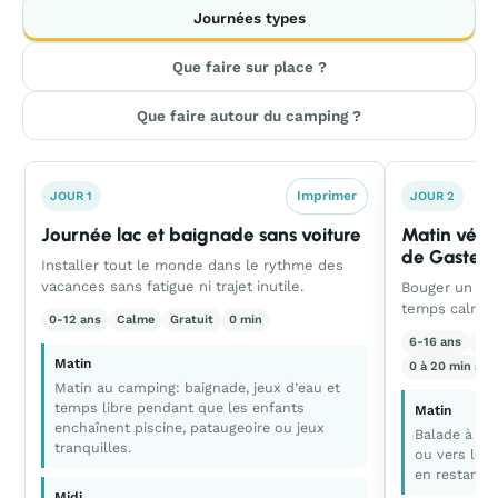
Journées types
Que faire sur place ?
Que faire autour du camping ?
Imprimer
JOUR 1
JOUR 2
Journée lac et baignade sans voiture
Matin vélo,
de Gastes
Installer tout le monde dans le rythme des
vacances sans fatigue ni trajet inutile.
Bouger un peu
temps calme l
0-12 ans
Calme
Gratuit
0 min
6-16 ans
Équ
Matin
0 à 20 min au 
Matin au camping: baignade, jeux d’eau et
temps libre pendant que les enfants
Matin
enchaînent piscine, pataugeoire ou jeux
Balade à vél
tranquilles.
ou vers les
en restant s
Midi