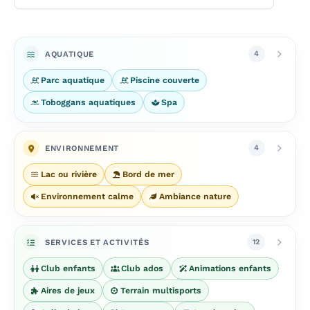
AQUATIQUE
4
Parc aquatique
Piscine couverte
Toboggans aquatiques
Spa
ENVIRONNEMENT
4
Lac ou rivière
Bord de mer
Environnement calme
Ambiance nature
SERVICES ET ACTIVITÉS
12
Club enfants
Club ados
Animations enfants
Aires de jeux
Terrain multisports