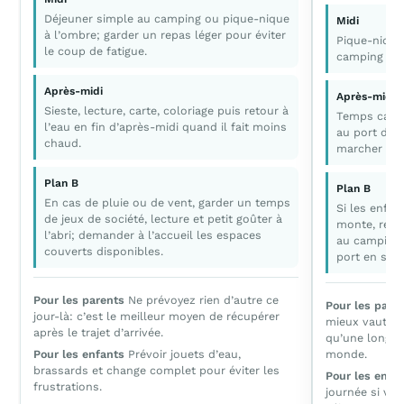
Déjeuner simple au camping ou pique-nique
Midi
à l’ombre; garder un repas léger pour éviter
Pique-nique
le coup de fatigue.
camping pour
Après-midi
Après-midi
Sieste, lecture, carte, coloriage puis retour à
Temps calme
l’eau en fin d’après-midi quand il fait moins
au port de 
chaud.
marcher au b
Plan B
Plan B
En cas de pluie ou de vent, garder un temps
Si les enfan
de jeux de société, lecture et petit goûter à
monte, remp
l’abri; demander à l’accueil les espaces
au camping 
couverts disponibles.
port en soir
Pour les parents
Ne prévoyez rien d’autre ce
Pour les pare
jour-là: c’est le meilleur moyen de récupérer
mieux vaut un
après le trajet d’arrivée.
qu’une longue
Pour les enfants
Prévoir jouets d’eau,
monde.
brassards et change complet pour éviter les
Pour les enfa
frustrations.
journée si vou