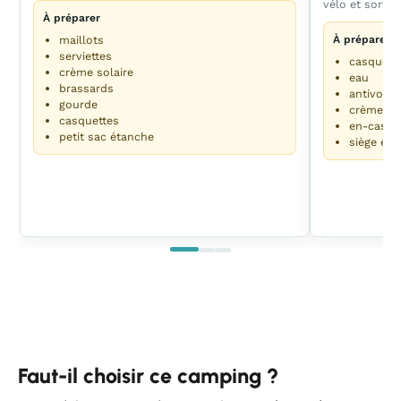
vélo et sortie 
À préparer
maillots
À préparer
serviettes
casques
crème solaire
eau
brassards
antivol
gourde
crème sol
casquettes
en-cas
petit sac étanche
siège enf
Faut-il choisir ce camping ?