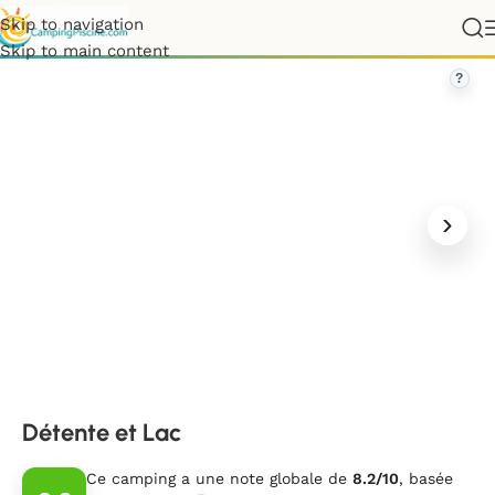
Skip to navigation
France
»
Nouvelle-Aquitaine
»
Landes
»
Détente et Lac
Skip to main content
?
Détente et Lac
Ce camping a une note globale de
8.2/10
, basée