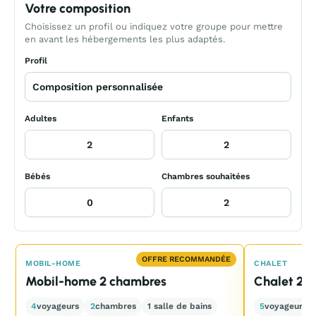
Votre composition
Choisissez un profil ou indiquez votre groupe pour mettre
en avant les hébergements les plus adaptés.
Profil
Adultes
Enfants
Bébés
Chambres souhaitées
OFFRE RECOMMANDÉE
MOBIL-HOME
CHALET
Mobil-home 2 chambres
Chalet 2 
4
voyageurs
2
chambres
1 salle de bains
5
voyageurs