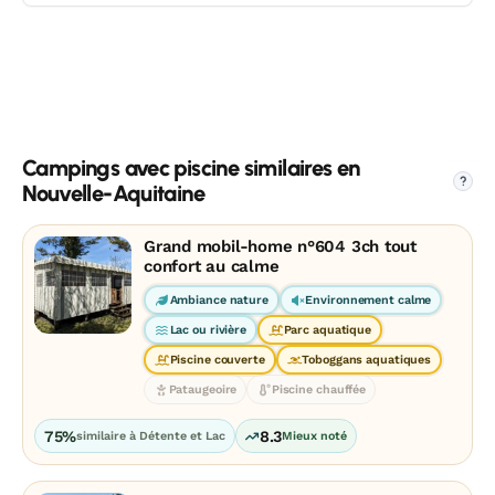
Campings avec piscine similaires en
?
Nouvelle-Aquitaine
Grand mobil-home n°604 3ch tout
confort au calme
Ambiance nature
Environnement calme
Lac ou rivière
Parc aquatique
Piscine couverte
Toboggans aquatiques
Pataugeoire
Piscine chauffée
75%
8.3
similaire à Détente et Lac
Mieux noté