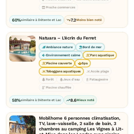
Proche commerces
60%
7.2
similaire à Détente et Lac
Moins bien noté
Natuara – L’écrin du Ferret
Ambiance nature
Bord de mer
Environnement calme
Parc aquatique
Piscine couverte
Spa
Toboggans aquatiques
Accès plage
Forêt
Jeux d'eau
Pataugeoire
Piscine chauffée
58%
8.6
similaire à Détente et Lac
Mieux noté
Mobilhome 6 personnes climatisation,
TV, lave-vaisselle, 2 salle de bain, 3
chambres au camping Les Vignes à Lit-