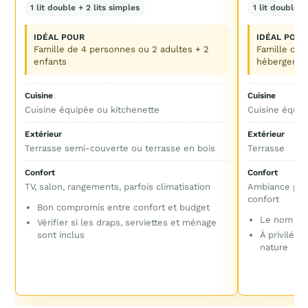
1 lit double + 2 lits simples
1 lit double +
IDÉAL POUR
IDÉAL POUR
Famille de 4 personnes ou 2 adultes + 2
Famille ou 
enfants
hébergemen
Cuisine
Cuisine
Cuisine équipée ou kitchenette
Cuisine équip
Extérieur
Extérieur
Terrasse semi-couverte ou terrasse en bois
Terrasse
Confort
Confort
TV, salon, rangements, parfois climatisation
Ambiance plu
confort
Bon compromis entre confort et budget
Le nom com
Vérifier si les draps, serviettes et ménage
sont inclus
À privilégi
nature