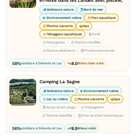
et-Mixe dans les Landes avec piscine,
Ambiance nature
Bord de mer
Environnement calme
Parc aquatique
Piscine couverte
Spa
Toboggans aquatiques
Forêt
Pataugeoire
Piscine chauffée
Piscine extérieure
Proche commerces
58%
8.0
similaire à Détente et Lac
Moins bien noté
Camping La Sagne
Ambiance nature
Environnement calme
Lac ou rivière
Piscine couverte
Spa
Accès direct plage
Pataugeoire
Piscine chauffée
Près de sites touristiques
56%
8.9
similaire à Détente et Lac
Mieux noté