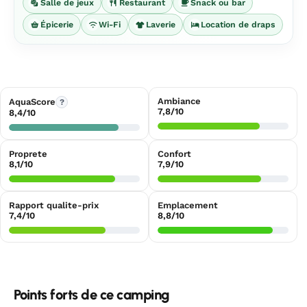
Salle de jeux
Restaurant
Snack ou bar
Épicerie
Wi-Fi
Laverie
Location de draps
Ambiance
AquaScore
?
7,8/10
8,4/10
Proprete
Confort
8,1/10
7,9/10
Rapport qualite-prix
Emplacement
7,4/10
8,8/10
Points forts de ce camping