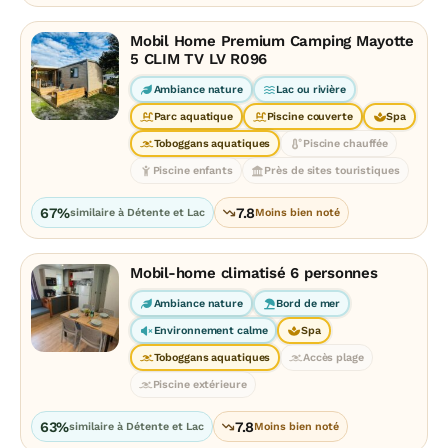
Mobil Home Premium Camping Mayotte
5 CLIM TV LV R096
Ambiance nature
Lac ou rivière
Parc aquatique
Piscine couverte
Spa
Toboggans aquatiques
Piscine chauffée
Piscine enfants
Près de sites touristiques
67%
7.8
similaire à Détente et Lac
Moins bien noté
Mobil-home climatisé 6 personnes
Ambiance nature
Bord de mer
Environnement calme
Spa
Toboggans aquatiques
Accès plage
Piscine extérieure
63%
7.8
similaire à Détente et Lac
Moins bien noté