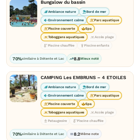
Bungalow du bassin
Ambiance nature
Bord de mer
Environnement calme
Parc aquatique
Piscine couverte
Spa
Toboggans aquatiques
Accès plage
Piscine chauffée
Piscine enfants
70%
8.8
similaire à Détente et Lac
Mieux noté
CAMPING Les EMBRUNS – 4 ETOILES
Ambiance nature
Bord de mer
Environnement calme
Parc aquatique
Piscine couverte
Spa
Toboggans aquatiques
Accès plage
Pataugeoire
Piscine chauffée
70%
8.2
similaire à Détente et Lac
Même note