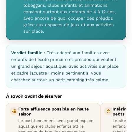
toboggans, clubs enfants et animations
convient surtout aux enfants de 4 à 12 ans,
avec encore de quoi occuper des préados
grâce aux espaces de jeux et aux activités
sur place.
Verdict famille :
Très adapté aux familles avec
enfants de l’école primaire et préados qui veulent
un grand séjour aquatique, avec activités sur place
et cadre lacustre ; moins pertinent si vous
cherchez surtout un petit camping très calme.
À savoir avant de réserver
Forte affluence possible en haute
Intérêt p
saison
petits
Le positionnement avec grand espace
Le site c
aquatique et clubs enfants attire
enfants p
beaucoup de familles pendant les
toboggans