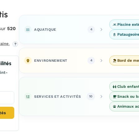
is
Piscine ext
sur
520
AQUATIQUE
4
Pataugeoir
aine
.
?
ENVIRONNEMENT
Bord de me
4
lités
int-
Club enfan
SERVICES ET ACTIVITÉS
Snack ou b
10
Animaux ac
ités