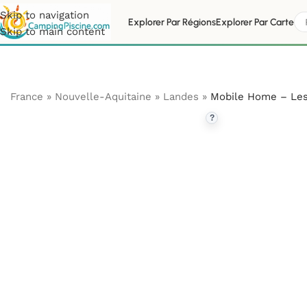
Skip to navigation
Explorer Par Régions
Explorer Par Carte
Skip to main content
France
»
Nouvelle-Aquitaine
»
Landes
»
Mobile Home – Les
?