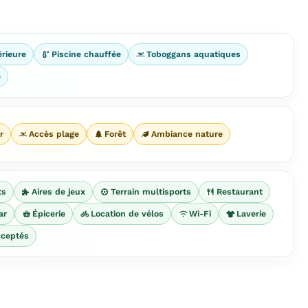
érieure
Piscine chauffée
Toboggans aquatiques
e
r
Accès plage
Forêt
Ambiance nature
ts
Aires de jeux
Terrain multisports
Restaurant
ar
Épicerie
Location de vélos
Wi-Fi
Laverie
ceptés