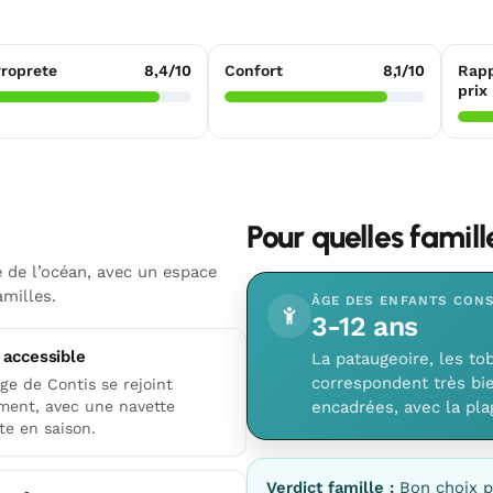
roprete
8,4/10
Confort
8,1/10
Rapp
prix
Pour quelles famil
 de l’océan, avec un espace
milles.
ÂGE DES ENFANTS CONS
3-12 ans
 accessible
La pataugeoire, les to
correspondent très bie
ge de Contis se rejoint
ement, avec une navette
encadrées, avec la pla
te en saison.
Verdict famille :
Bon choix p