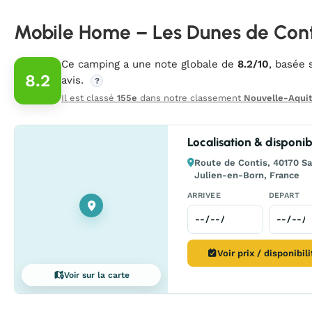
Mobile Home – Les Dunes de Cont
Ce camping a une note globale de
8.2/10
, basée 
8.2
avis.
?
Il est classé
155e
dans notre classement
Nouvelle-Aquit
Localisation & disponibi
Route de Contis, 40170 Sa
Julien-en-Born, France
ARRIVEE
DEPART
Voir prix / disponibil
Voir sur la carte