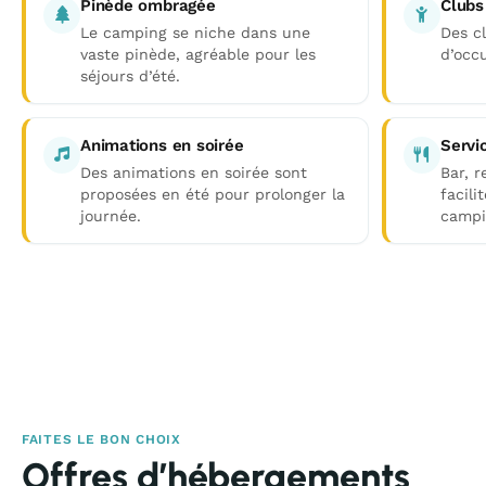
Pinède ombragée
Clubs
Le camping se niche dans une
Des c
vaste pinède, agréable pour les
d’occu
séjours d’été.
Animations en soirée
Servi
Des animations en soirée sont
Bar, r
proposées en été pour prolonger la
facili
journée.
campi
FAITES LE BON CHOIX
Offres d’hébergements