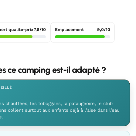
ort qualite-prix
7,6/10
Emplacement
9,0/10
les ce camping est-il adapté ?
EILLÉ
es chauffées, les toboggans, la pataugeoire, le club
ns collent surtout aux enfants déjà à l’aise dans l’eau
e.