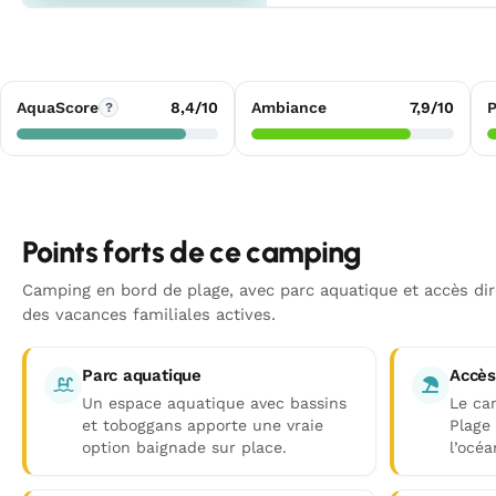
AquaScore
8,4/10
Ambiance
7,9/10
P
?
Points forts de ce camping
Camping en bord de plage, avec parc aquatique et accès dire
des vacances familiales actives.
Parc aquatique
Accès
Un espace aquatique avec bassins
Le ca
et toboggans apporte une vraie
Plage
option baignade sur place.
l’océa