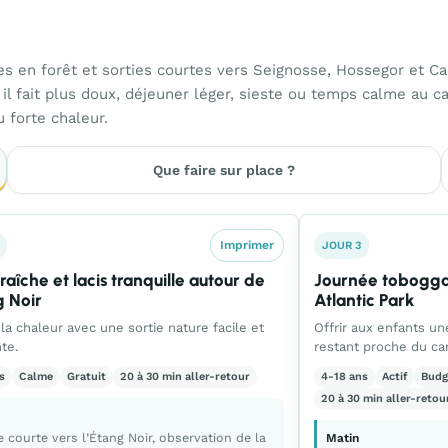
es en forêt et sorties courtes vers Seignosse, Hossegor et C
 il fait plus doux, déjeuner léger, sieste ou temps calme au c
u forte chaleur.
Que faire sur place ?
Imprimer
JOUR 3
fraîche et lacis tranquille autour de
Journée tobogga
g Noir
Atlantic Park
la chaleur avec une sortie nature facile et
Offrir aux enfants un
te.
restant proche du ca
s
Calme
Gratuit
20 à 30 min aller-retour
4-18 ans
Actif
Budg
20 à 30 min aller-retou
 courte vers l’Étang Noir, observation de la
Matin