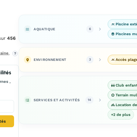
Piscine ext
AQUATIQUE
6
Piscines mu
sur
456
aine
.
?
ENVIRONNEMENT
Accès plag
3
lités
rnes ,
Club enfan
Terrain mul
SERVICES ET ACTIVITÉS
14
Location de
+2 de plus
ités