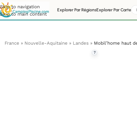
Skip to navigation
Explorer Par Régions
Explorer Par Carte
Skip to main content
France
»
Nouvelle-Aquitaine
»
Landes
»
Mobil’home haut d
?