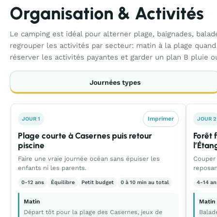
Organisation & Activités
Le camping est idéal pour alterner plage, baignades, balad
regrouper les activités par secteur: matin à la plage quand
réserver les activités payantes et garder un plan B pluie o
Journées types
Imprimer
JOUR 1
JOUR 2
Plage courte à Casernes puis retour
Forêt 
piscine
l’Étan
Faire une vraie journée océan sans épuiser les
Couper 
enfants ni les parents.
reposan
0-12 ans
Équilibre
Petit budget
0 à 10 min au total
4-14 an
Matin
Matin
Départ tôt pour la plage des Casernes, jeux de
Balade