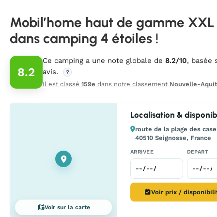
Mobil’home haut de gamme XXL
dans camping 4 étoiles !
Ce camping a une note globale de
8.2/10
, basée 
8.2
avis.
?
Il est classé
159e
dans notre classement
Nouvelle-Aquit
Localisation & disponibi
route de la plage des case
40510 Seignosse, France
ARRIVEE
DEPART
Voir prix / disponibil
Voir sur la carte