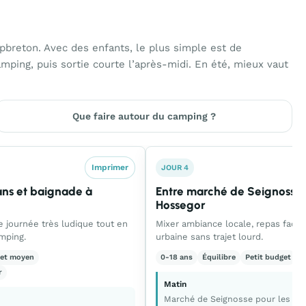
apbreton. Avec des enfants, le plus simple est de
amping, puis sortie courte l’après-midi. En été, mieux vaut
Que faire autour du camping ?
Imprimer
JOUR 4
ns et baignade à
Entre marché de Seignosse 
Hossegor
e journée très ludique tout en
Mixer ambiance locale, repas facile
mping.
urbaine sans trajet lourd.
et moyen
0-18 ans
Équilibre
Petit budget
3
r
Matin
Marché de Seignosse pour les pro