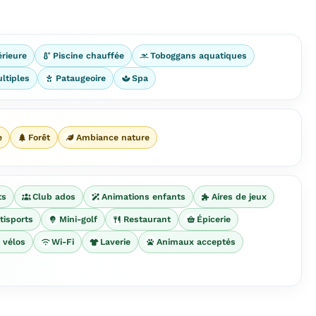
érieure
Piscine chauffée
Toboggans aquatiques
ltiples
Pataugeoire
Spa
e
Forêt
Ambiance nature
ts
Club ados
Animations enfants
Aires de jeux
tisports
Mini-golf
Restaurant
Épicerie
 vélos
Wi-Fi
Laverie
Animaux acceptés