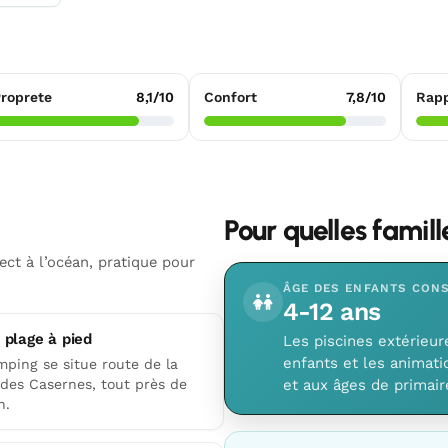
roprete
8,1/10
Confort
7,8/10
Rapp
Pour quelles famil
ct à l’océan, pratique pour
ÂGE DES ENFANTS CONS
4-12 ans
 plage à pied
Les piscines extérieur
enfants et les animatio
mping se situe route de la
 des Casernes, tout près de
et aux âges de primair
n.